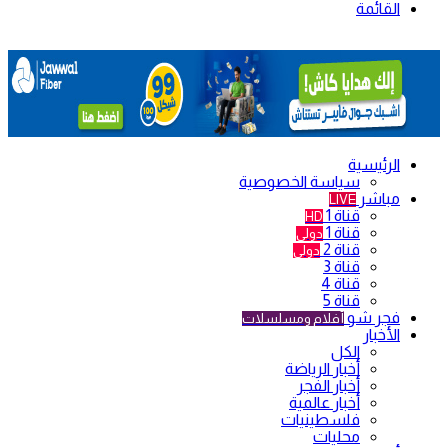
القائمة
الرئيسية
سياسة الخصوصية
مباشر
LIVE
قناة 1
HD
قناة 1
دولي
قناة 2
دولي
قناة 3
قناة 4
قناة 5
فجر شو
أفلام ومسلسلات
الأخبار
الكل
أخبار الرياضة
أخبار الفجر
أخبار عالمية
فلسطينيات
محليات