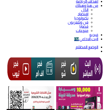
أهداف الرياضة
من هنا وهناك
الكل
اقتصاد
تكنولوجيا
فن وتلفزيون
قضايا
منوعات
فيديو
البث الاذاعي
FM
الوضع المظلم