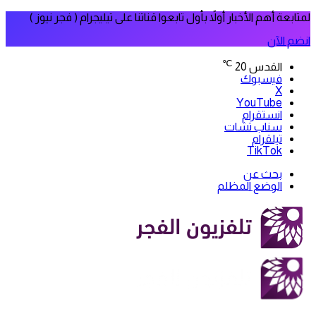
لمتابعة أهم الأخبار أولاً بأول تابعوا قناتنا على تيليجرام ( فجر نيوز )
انضم الآن
℃
القدس
20
فيسبوك
‫X
‫YouTube
انستقرام
سناب تشات
تيلقرام
‫TikTok
بحث عن
الوضع المظلم