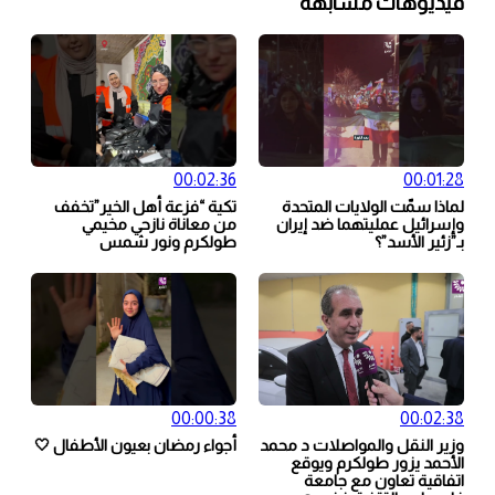
فيديوهات مشابهة
00:02:36
00:01:28
لماذا سمّت الولايات المتحدة
تكية “فزعة أهل الخير”تخفف
وإسرائيل عمليتهما ضد إيران
من معاناة نازحي مخيمي
بـ”زئير الأسد”؟
طولكرم ونور شمس
00:00:38
00:02:38
وزير النقل والمواصلات د محمد
أجواء رمضان بعيون الأطفال 🤍
الأحمد يزور طولكرم ويوقع
اتفاقية تعاون مع جامعة