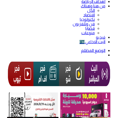
أهداف الرياضة
من هنا وهناك
الكل
اقتصاد
تكنولوجيا
فن وتلفزيون
قضايا
منوعات
فيديو
البث الاذاعي
FM
الوضع المظلم