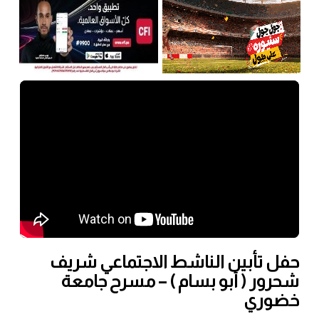
حفل تأبين الناشط الاجتماعي شريف
شحرور ( أبو بسام ) – مسرح جامعة
خضوري