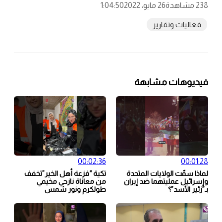
238 مشاهدة
26 مايو، 2022
1:04:50
فعاليات وتقارير
فيديوهات مشابهة
00:02:36
00:01:28
لماذا سمّت الولايات المتحدة
تكية “فزعة أهل الخير”تخفف
وإسرائيل عمليتهما ضد إيران
من معاناة نازحي مخيمي
بـ”زئير الأسد”؟
طولكرم ونور شمس