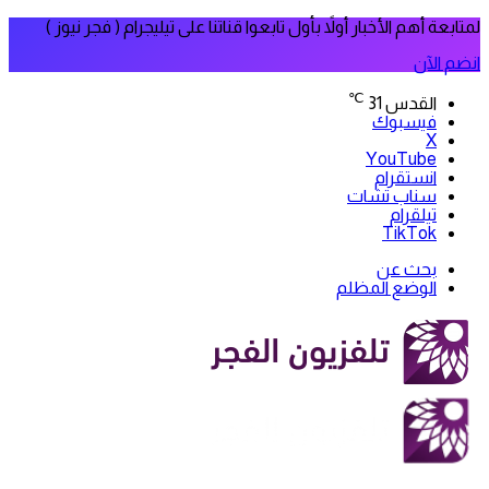
لمتابعة أهم الأخبار أولاً بأول تابعوا قناتنا على تيليجرام ( فجر نيوز )
انضم الآن
℃
القدس
31
فيسبوك
‫X
‫YouTube
انستقرام
سناب تشات
تيلقرام
‫TikTok
بحث عن
الوضع المظلم