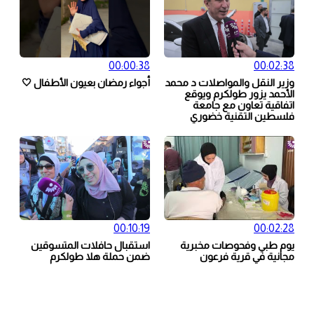
00:00:38
00:02:38
وزير النقل والمواصلات د محمد
أجواء رمضان بعيون الأطفال 🤍
الأحمد يزور طولكرم ويوقع
اتفاقية تعاون مع جامعة
فلسطين التقنية خضوري
00:10:19
00:02:28
يوم طبي وفحوصات مخبرية
استقبال حافلات المتسوقين
مجانية في قرية فرعون
ضمن حملة هلا طولكرم