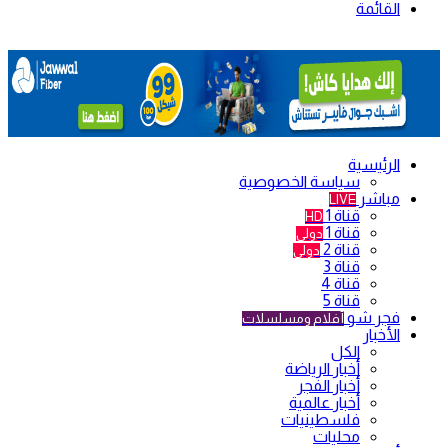
القائمة
الرئيسية
سياسة الخصوصية
مباشر
LIVE
قناة 1
HD
قناة 1
دولي
قناة 2
دولي
قناة 3
قناة 4
قناة 5
فجر شو
أفلام ومسلسلات
الأخبار
الكل
أخبار الرياضة
أخبار الفجر
أخبار عالمية
فلسطينيات
محليات