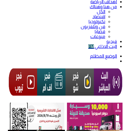
أهداف الرياضة
من هنا وهناك
الكل
اقتصاد
تكنولوجيا
فن وتلفزيون
قضايا
منوعات
فيديو
البث الاذاعي
FM
الوضع المظلم