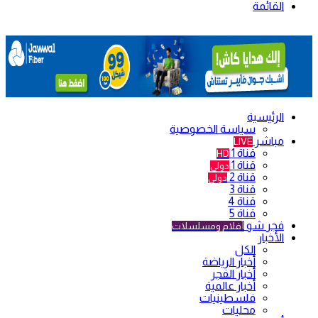
القائمة
الرئيسية
سياسة الخصوصية
مباشر
LIVE
قناة 1
HD
قناة 1
دولي
قناة 2
دولي
قناة 3
قناة 4
قناة 5
فجر شو
أفلام ومسلسلات
الأخبار
الكل
أخبار الرياضة
أخبار الفجر
أخبار عالمية
فلسطينيات
محليات