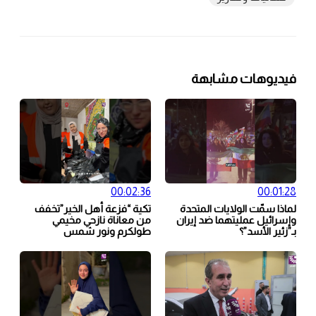
فيديوهات مشابهة
00:02:36
00:01:28
لماذا سمّت الولايات المتحدة
تكية “فزعة أهل الخير”تخفف
وإسرائيل عمليتهما ضد إيران
من معاناة نازحي مخيمي
بـ”زئير الأسد”؟
طولكرم ونور شمس