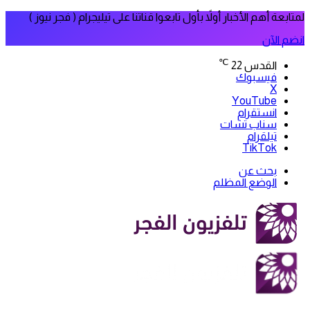
لمتابعة أهم الأخبار أولاً بأول تابعوا قناتنا على تيليجرام ( فجر نيوز )
انضم الآن
℃
القدس
22
فيسبوك
‫X
‫YouTube
انستقرام
سناب تشات
تيلقرام
‫TikTok
بحث عن
الوضع المظلم