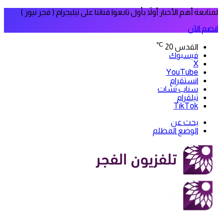
لمتابعة أهم الأخبار أولاً بأول تابعوا قناتنا على تيليجرام ( فجر نيوز )
انضم الآن
℃
القدس
20
فيسبوك
‫X
‫YouTube
انستقرام
سناب تشات
تيلقرام
‫TikTok
بحث عن
الوضع المظلم