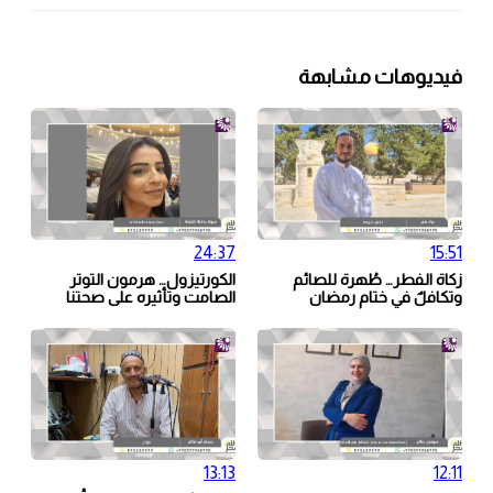
فيديوهات مشابهة
24:37
15:51
زكاة الفطر… طُهرة للصائم
الكورتيزول… هرمون التوتر
وتكافلٌ في ختام رمضان
الصامت وتأثيره على صحتنا
13:13
12:11