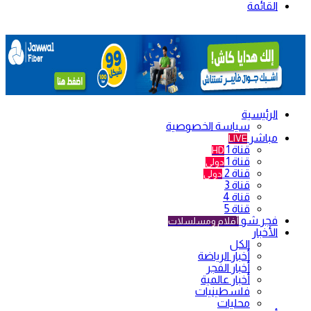
القائمة
الرئيسية
سياسة الخصوصية
مباشر
LIVE
قناة 1
HD
قناة 1
دولي
قناة 2
دولي
قناة 3
قناة 4
قناة 5
فجر شو
أفلام ومسلسلات
الأخبار
الكل
أخبار الرياضة
أخبار الفجر
أخبار عالمية
فلسطينيات
محليات