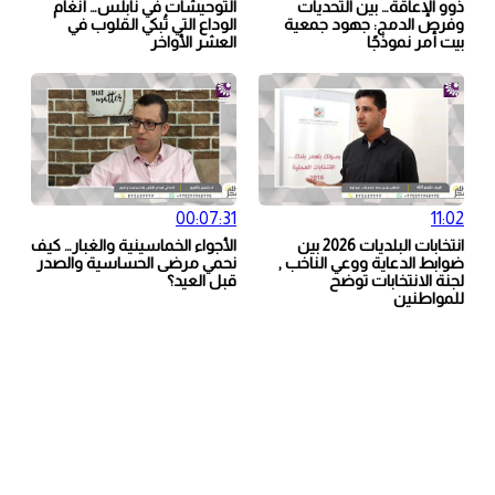
ذوو الإعاقة… بين التحديات
التوحيشات في نابلس… أنغام
وفرص الدمج: جهود جمعية
الوداع التي تُبكي القلوب في
بيت أمر نموذجًا
العشر الأواخر
00:07:31
11:02
انتخابات البلديات 2026 بين
الأجواء الخماسينية والغبار… كيف
ضوابط الدعاية ووعي الناخب ,
نحمي مرضى الحساسية والصدر
لجنة الانتخابات توضح
قبل العيد؟
للمواطنين