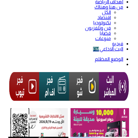
أهداف الرياضة
من هنا وهناك
الكل
اقتصاد
تكنولوجيا
فن وتلفزيون
قضايا
منوعات
فيديو
البث الاذاعي
FM
الوضع المظلم