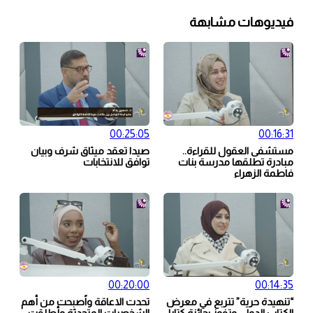
فيديوهات مشابهة
00:25:05
00:16:31
مستشفى العقول للقراءة..
صيدا تعقد ميثاق شرف وبيان
مبادرة تطلقها مدرسة بنات
توافق للانتخابات
فاطمة الزهراء
00:20:00
00:14:35
“تنهيدة حرية” تتربع في معرض
تحدت الاعاقة واًصبحت من أهم