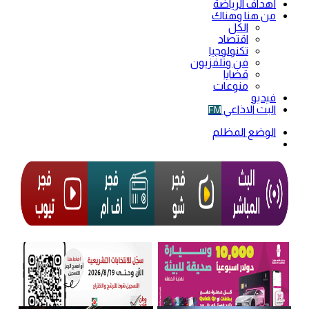
أهداف الرياضة
من هنا وهناك
الكل
اقتصاد
تكنولوجيا
فن وتلفزيون
قضايا
منوعات
فيديو
البث الاذاعي
FM
الوضع المظلم