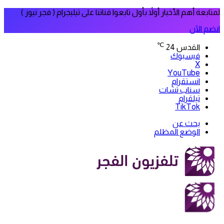
لمتابعة أهم الأخبار أولاً بأول تابعوا قناتنا على تيليجرام ( فجر نيوز )
انضم الآن
℃
القدس
24
فيسبوك
‫X
‫YouTube
انستقرام
سناب تشات
تيلقرام
‫TikTok
بحث عن
الوضع المظلم