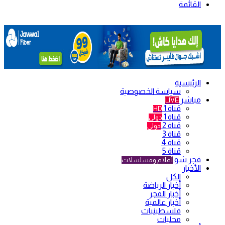
القائمة
الرئيسية
سياسة الخصوصية
مباشر
LIVE
قناة 1
HD
قناة 1
دولي
قناة 2
دولي
قناة 3
قناة 4
قناة 5
فجر شو
أفلام ومسلسلات
الأخبار
الكل
أخبار الرياضة
أخبار الفجر
أخبار عالمية
فلسطينيات
محليات