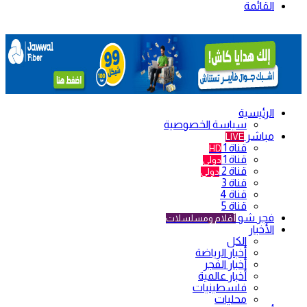
القائمة
الرئيسية
سياسة الخصوصية
مباشر
LIVE
قناة 1
HD
قناة 1
دولي
قناة 2
دولي
قناة 3
قناة 4
قناة 5
فجر شو
أفلام ومسلسلات
الأخبار
الكل
أخبار الرياضة
أخبار الفجر
أخبار عالمية
فلسطينيات
محليات