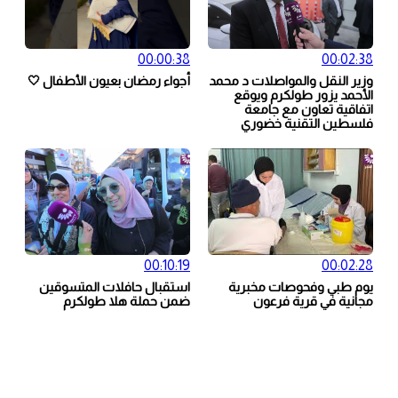
00:00:38
00:02:38
وزير النقل والمواصلات د محمد
أجواء رمضان بعيون الأطفال 🤍
الأحمد يزور طولكرم ويوقع
اتفاقية تعاون مع جامعة
فلسطين التقنية خضوري
00:10:19
00:02:28
يوم طبي وفحوصات مخبرية
استقبال حافلات المتسوقين
مجانية في قرية فرعون
ضمن حملة هلا طولكرم