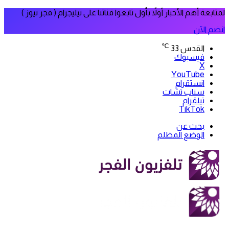
لمتابعة أهم الأخبار أولاً بأول تابعوا قناتنا على تيليجرام ( فجر نيوز )
انضم الآن
℃
القدس
33
فيسبوك
‫X
‫YouTube
انستقرام
سناب تشات
تيلقرام
‫TikTok
بحث عن
الوضع المظلم