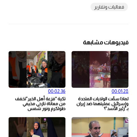
فعاليات وتقارير
فيديوهات مشابهة
00:02:36
00:01:28
لماذا سمّت الولايات المتحدة
تكية “فزعة أهل الخير”تخفف
وإسرائيل عمليتهما ضد إيران
من معاناة نازحي مخيمي
بـ”زئير الأسد”؟
طولكرم ونور شمس