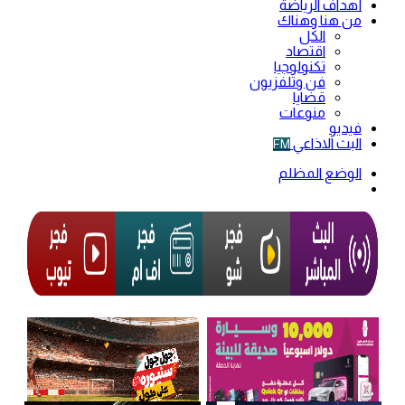
أهداف الرياضة
من هنا وهناك
الكل
اقتصاد
تكنولوجيا
فن وتلفزيون
قضايا
منوعات
فيديو
البث الاذاعي
FM
الوضع المظلم