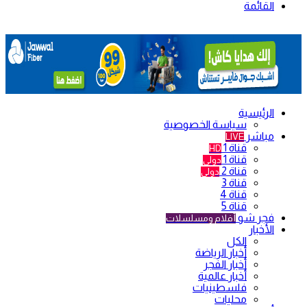
القائمة
الرئيسية
سياسة الخصوصية
مباشر
LIVE
قناة 1
HD
قناة 1
دولي
قناة 2
دولي
قناة 3
قناة 4
قناة 5
فجر شو
أفلام ومسلسلات
الأخبار
الكل
أخبار الرياضة
أخبار الفجر
أخبار عالمية
فلسطينيات
محليات