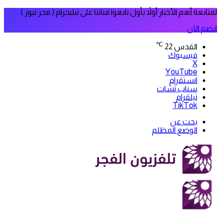
لمتابعة أهم الأخبار أولاً بأول تابعوا قناتنا على تيليجرام ( فجر نيوز )
انضم الآن
℃
القدس
22
فيسبوك
‫X
‫YouTube
انستقرام
سناب تشات
تيلقرام
‫TikTok
بحث عن
الوضع المظلم