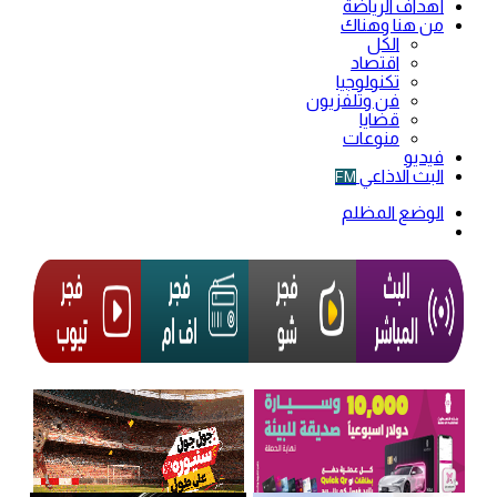
أهداف الرياضة
من هنا وهناك
الكل
اقتصاد
تكنولوجيا
فن وتلفزيون
قضايا
منوعات
فيديو
البث الاذاعي
FM
الوضع المظلم