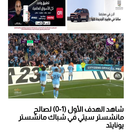
شاهد الهدف الأول (1-0) لصالح
مانشستر سيتي في شباك مانشستر
يونايتد