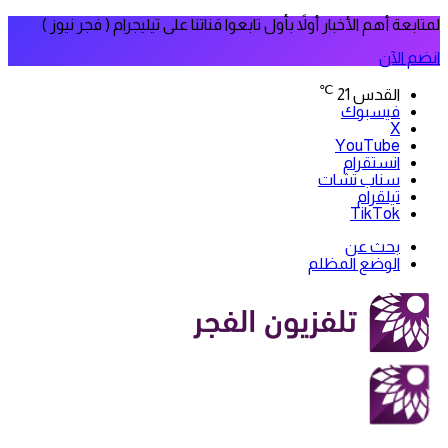
لمتابعة أهم الأخبار أولاً بأول تابعوا قناتنا على تيليجرام ( فجر نيوز )
انضم الآن
℃
القدس
21
فيسبوك
‫X
‫YouTube
انستقرام
سناب تشات
تيلقرام
‫TikTok
بحث عن
الوضع المظلم