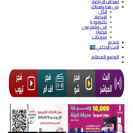
أهداف الرياضة
من هنا وهناك
الكل
اقتصاد
تكنولوجيا
فن وتلفزيون
قضايا
منوعات
فيديو
البث الاذاعي
FM
الوضع المظلم