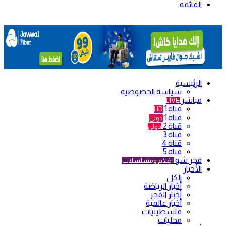
القائمة
الرئيسية
سياسة الخصوصية
مباشر
LIVE
قناة 1
HD
قناة 1
دولي
قناة 2
دولي
قناة 3
قناة 4
قناة 5
فجر شو
أفلام ومسلسلات
الأخبار
الكل
أخبار الرياضة
أخبار الفجر
أخبار عالمية
فلسطينيات
محليات