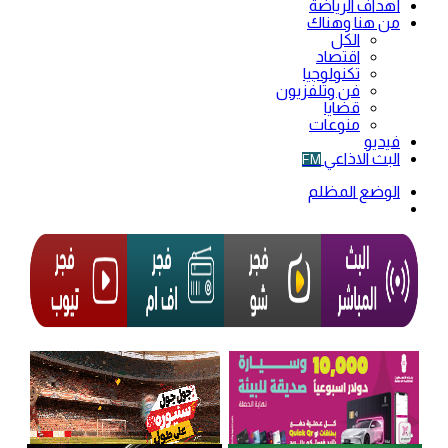
أهداف الرياضة
من هنا وهناك
الكل
اقتصاد
تكنولوجيا
فن وتلفزيون
قضايا
منوعات
فيديو
البث الاذاعي
FM
الوضع المظلم