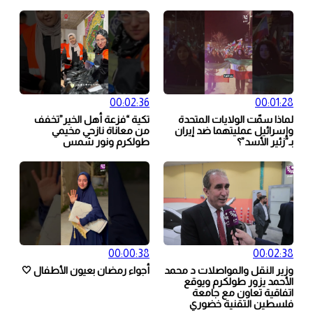
00:02:36
00:01:28
لماذا سمّت الولايات المتحدة
تكية “فزعة أهل الخير”تخفف
وإسرائيل عمليتهما ضد إيران
من معاناة نازحي مخيمي
بـ”زئير الأسد”؟
طولكرم ونور شمس
00:00:38
00:02:38
وزير النقل والمواصلات د محمد
أجواء رمضان بعيون الأطفال 🤍
الأحمد يزور طولكرم ويوقع
اتفاقية تعاون مع جامعة
فلسطين التقنية خضوري