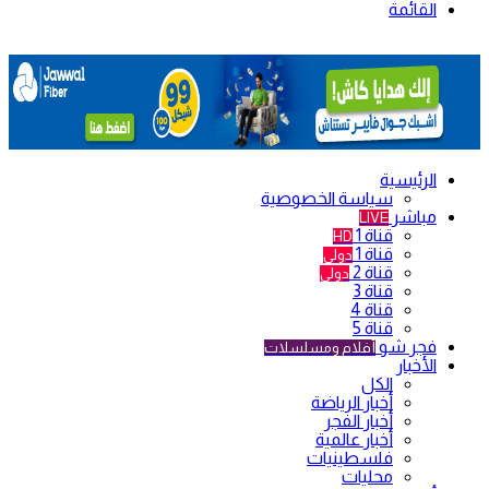
القائمة
الرئيسية
سياسة الخصوصية
مباشر
LIVE
قناة 1
HD
قناة 1
دولي
قناة 2
دولي
قناة 3
قناة 4
قناة 5
فجر شو
أفلام ومسلسلات
الأخبار
الكل
أخبار الرياضة
أخبار الفجر
أخبار عالمية
فلسطينيات
محليات