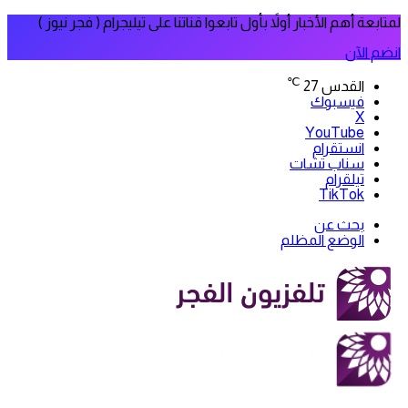
لمتابعة أهم الأخبار أولاً بأول تابعوا قناتنا على تيليجرام ( فجر نيوز )
انضم الآن
℃
القدس
27
فيسبوك
‫X
‫YouTube
انستقرام
سناب تشات
تيلقرام
‫TikTok
بحث عن
الوضع المظلم