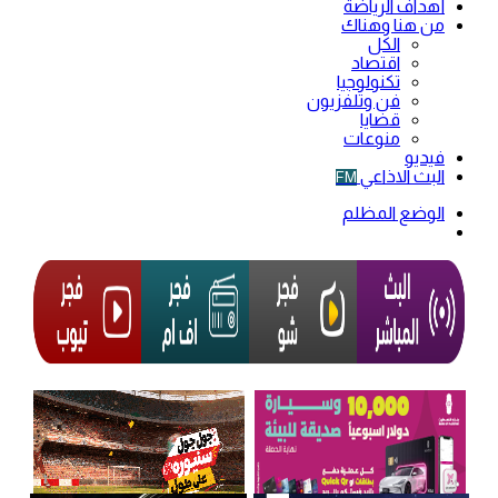
أهداف الرياضة
من هنا وهناك
الكل
اقتصاد
تكنولوجيا
فن وتلفزيون
قضايا
منوعات
فيديو
البث الاذاعي
FM
الوضع المظلم