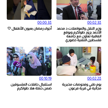
00:00:38
00:02:38
وزير النقل والمواصلات د محمد
أجواء رمضان بعيون الأطفال 🤍
الأحمد يزور طولكرم ويوقع
اتفاقية تعاون مع جامعة
فلسطين التقنية خضوري
00:10:19
00:02:28
يوم طبي وفحوصات مخبرية
استقبال حافلات المتسوقين
مجانية في قرية فرعون
ضمن حملة هلا طولكرم