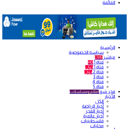
القائمة
الرئيسية
سياسة الخصوصية
مباشر
LIVE
قناة 1
HD
قناة 1
دولي
قناة 2
دولي
قناة 3
قناة 4
قناة 5
فجر شو
أفلام ومسلسلات
الأخبار
الكل
أخبار الرياضة
أخبار الفجر
أخبار عالمية
فلسطينيات
محليات