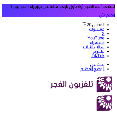
لمتابعة أهم الأخبار أولاً بأول تابعوا قناتنا على تيليجرام ( فجر نيوز )
انضم الآن
℃
القدس
20
فيسبوك
‫X
‫YouTube
انستقرام
سناب تشات
تيلقرام
‫TikTok
بحث عن
الوضع المظلم