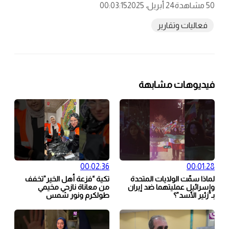
50 مشاهدة
24 أبريل، 2025
00:03:15
فعاليات وتقارير
فيديوهات مشابهة
00:02:36
00:01:28
لماذا سمّت الولايات المتحدة
تكية “فزعة أهل الخير”تخفف
وإسرائيل عمليتهما ضد إيران
من معاناة نازحي مخيمي
بـ”زئير الأسد”؟
طولكرم ونور شمس