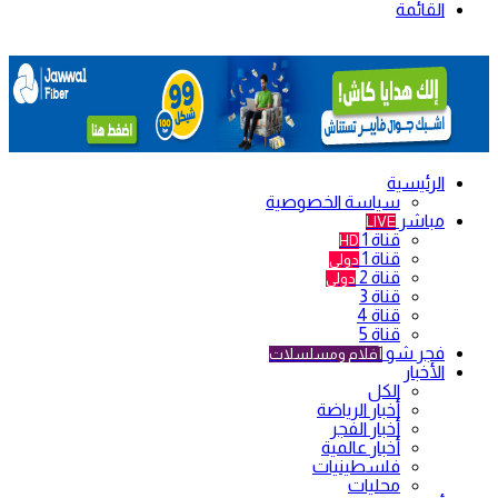
القائمة
الرئيسية
سياسة الخصوصية
مباشر
LIVE
قناة 1
HD
قناة 1
دولي
قناة 2
دولي
قناة 3
قناة 4
قناة 5
فجر شو
أفلام ومسلسلات
الأخبار
الكل
أخبار الرياضة
أخبار الفجر
أخبار عالمية
فلسطينيات
محليات