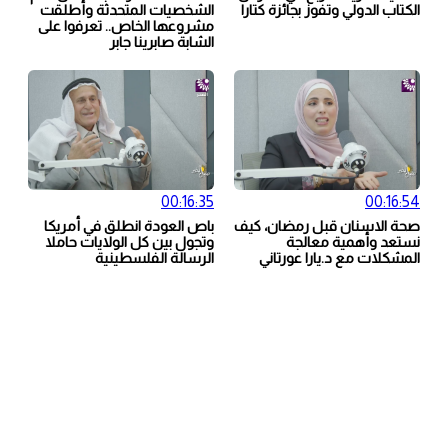
الكتاب الدولي وتفوز بجائزة كتارا
الشخصيات المتحدثة وأطلقت
مشروعها الخاص.. تعرفوا على
الشابة صابرينا جابر
00:16:35
00:16:54
صحة الاسنان قبل رمضان، كيف
باص العودة انطلق في أمريكا
نستعد وأهمية معالجة
وتجول بين كل الولايات حاملا
المشكلات مع د.يارا عورتاني
الرسالة الفلسطينية