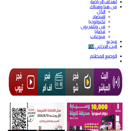
أهداف الرياضة
من هنا وهناك
الكل
اقتصاد
تكنولوجيا
فن وتلفزيون
قضايا
منوعات
فيديو
البث الاذاعي
FM
الوضع المظلم