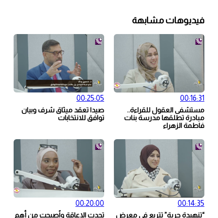
فيديوهات مشابهة
00:25:05
00:16:31
مستشفى العقول للقراءة..
صيدا تعقد ميثاق شرف وبيان
مبادرة تطلقها مدرسة بنات
توافق للانتخابات
فاطمة الزهراء
00:20:00
00:14:35
“تنهيدة حرية” تتربع في معرض
تحدت الاعاقة واًصبحت من أهم