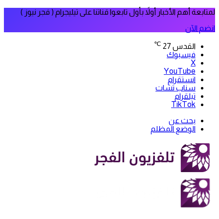
لمتابعة أهم الأخبار أولاً بأول تابعوا قناتنا على تيليجرام ( فجر نيوز )
انضم الآن
℃
القدس
27
فيسبوك
‫X
‫YouTube
انستقرام
سناب تشات
تيلقرام
‫TikTok
بحث عن
الوضع المظلم