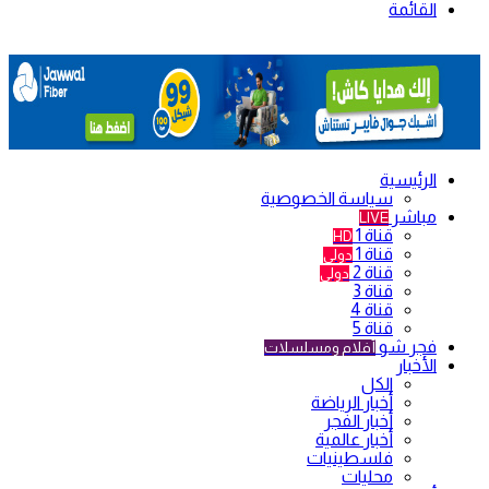
القائمة
الرئيسية
سياسة الخصوصية
مباشر
LIVE
قناة 1
HD
قناة 1
دولي
قناة 2
دولي
قناة 3
قناة 4
قناة 5
فجر شو
أفلام ومسلسلات
الأخبار
الكل
أخبار الرياضة
أخبار الفجر
أخبار عالمية
فلسطينيات
محليات