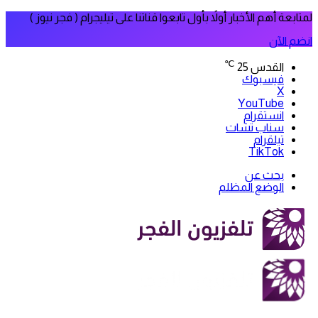
لمتابعة أهم الأخبار أولاً بأول تابعوا قناتنا على تيليجرام ( فجر نيوز )
انضم الآن
℃
القدس
25
فيسبوك
‫X
‫YouTube
انستقرام
سناب تشات
تيلقرام
‫TikTok
بحث عن
الوضع المظلم