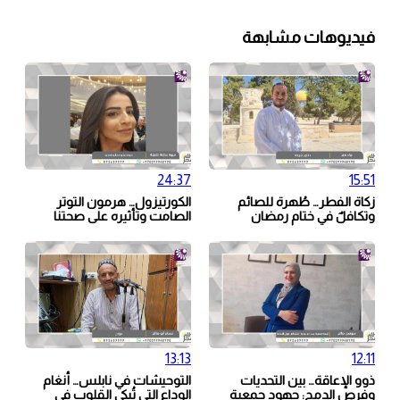
فيديوهات مشابهة
24:37
15:51
زكاة الفطر… طُهرة للصائم
الكورتيزول… هرمون التوتر
وتكافلٌ في ختام رمضان
الصامت وتأثيره على صحتنا
13:13
12:11
ذوو الإعاقة… بين التحديات
التوحيشات في نابلس… أنغام
وفرص الدمج: جهود جمعية
الوداع التي تُبكي القلوب في