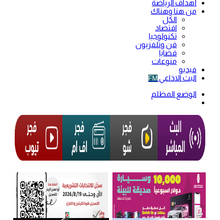
أهداف الرياضة
من هنا وهناك
الكل
اقتصاد
تكنولوجيا
فن وتلفزيون
قضايا
منوعات
فيديو
البث الاذاعي
FM
الوضع المظلم