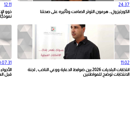
12:11
24:37
الكورتيزول… هرمون التوتر الصامت وتأثيره على صحتنا
ذوو الإ
نموذجًا
:07:31
11:02
انتخابات البلديات 2026 بين ضوابط الدعاية ووعي الناخب , لجنة
الأجواء
الانتخابات توضح للمواطنين
قبل الع