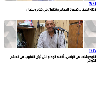
15:51
زكاة الفطر… طُهرة للصائم وتكافلٌ في ختام رمضان
13:13
التوحيشات في نابلس… أنغام الوداع التي تُبكي القلوب في العشر
الأواخر