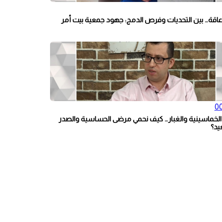
عاقة… بين التحديات وفرص الدمج: جهود جمعية بيت أمر
00
 الخماسينية والغبار… كيف نحمي مرضى الحساسية والصدر
يد؟