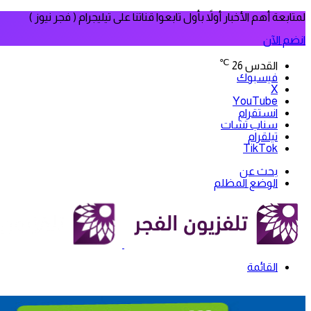
لمتابعة أهم الأخبار أولاً بأول تابعوا قناتنا على تيليجرام ( فجر نيوز )
انضم الآن
℃
القدس
26
فيسبوك
‫X
‫YouTube
انستقرام
سناب تشات
تيلقرام
‫TikTok
بحث عن
الوضع المظلم
القائمة