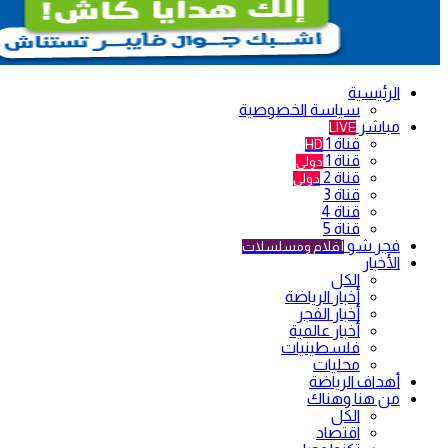
الرئيسية
سياسة الخصوصية
مباشر
LIVE
قناة 1
HD
قناة 1
دولي
قناة 2
دولي
قناة 3
قناة 4
قناة 5
فجر شو
أفلام ومسلسلات
الأخبار
الكل
أخبار الرياضة
أخبار الفجر
أخبار عالمية
فلسطينيات
محليات
أهداف الرياضة
من هنا وهناك
الكل
اقتصاد