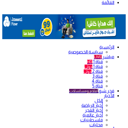
القائمة
الرئيسية
سياسة الخصوصية
مباشر
LIVE
قناة 1
HD
قناة 1
دولي
قناة 2
دولي
قناة 3
قناة 4
قناة 5
فجر شو
أفلام ومسلسلات
الأخبار
الكل
أخبار الرياضة
أخبار الفجر
أخبار عالمية
فلسطينيات
محليات