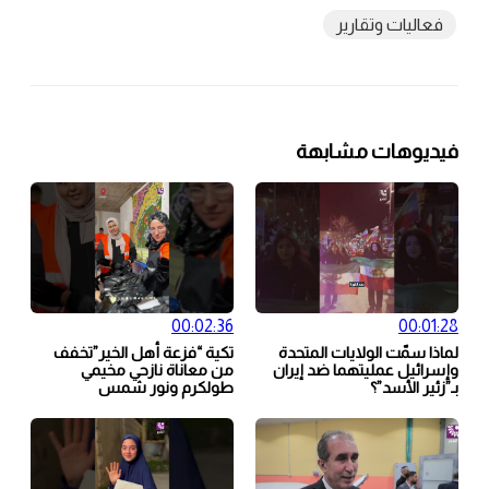
فعاليات وتقارير
فيديوهات مشابهة
00:02:36
00:01:28
لماذا سمّت الولايات المتحدة
تكية “فزعة أهل الخير”تخفف
وإسرائيل عمليتهما ضد إيران
من معاناة نازحي مخيمي
بـ”زئير الأسد”؟
طولكرم ونور شمس