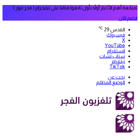
لمتابعة أهم الأخبار أولاً بأول تابعوا قناتنا على تيليجرام ( فجر نيوز )
انضم الآن
℃
القدس
29
فيسبوك
‫X
‫YouTube
انستقرام
سناب تشات
تيلقرام
‫TikTok
بحث عن
الوضع المظلم