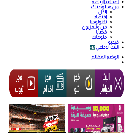
أهداف الرياضة
من هنا وهناك
الكل
اقتصاد
تكنولوجيا
فن وتلفزيون
قضايا
منوعات
فيديو
البث الاذاعي
FM
الوضع المظلم