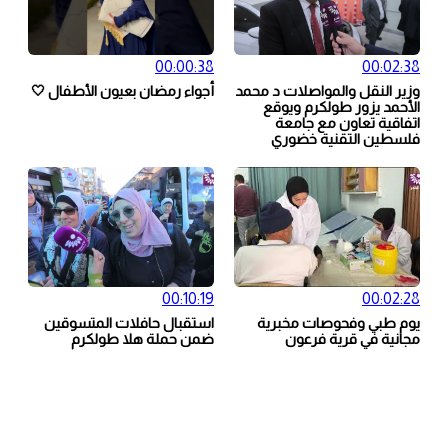
00:00:38
00:02:38
وزير النقل والمواصلات د محمد
أجواء رمضان بعيون الأطفال 🤍
الأحمد يزور طولكرم ويوقع
اتفاقية تعاون مع جامعة
فلسطين التقنية خضوري
00:10:19
00:02:28
يوم طبي وفحوصات مخبرية
استقبال حافلات المتسوقين
مجانية في قرية فرعون
ضمن حملة هلا طولكرم