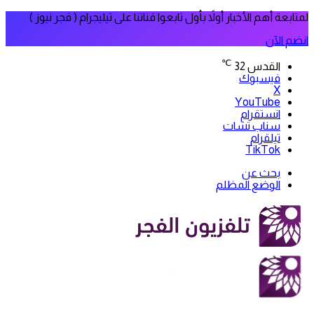
لمتابعة أهم الأخبار أولاً بأول تابعوا قناتنا على تيليجرام ( فجر نيوز )
انضم الآن
℃
القدس
32
فيسبوك
‫X
‫YouTube
انستقرام
سناب تشات
تيلقرام
‫TikTok
بحث عن
الوضع المظلم