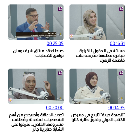
00:25:05
00:16:31
مستشفى العقول للقراءة..
صيدا تعقد ميثاق شرف وبيان
مبادرة تطلقها مدرسة بنات
توافق للانتخابات
فاطمة الزهراء
00:20:00
00:14:35
“تنهيدة حرية” تتربع في معرض
تحدت الاعاقة واًصبحت من أهم
الكتاب الدولي وتفوز بجائزة كتارا
الشخصيات المتحدثة وأطلقت
مشروعها الخاص.. تعرفوا على
الشابة صابرينا جابر