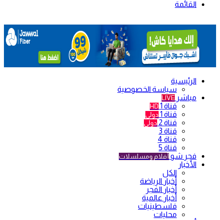
القائمة
الرئيسية
سياسة الخصوصية
مباشر
LIVE
قناة 1
HD
قناة 1
دولي
قناة 2
دولي
قناة 3
قناة 4
قناة 5
فجر شو
أفلام ومسلسلات
الأخبار
الكل
أخبار الرياضة
أخبار الفجر
أخبار عالمية
فلسطينيات
محليات