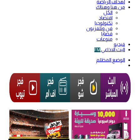
أهداف الرياضة
من هنا وهناك
الكل
اقتصاد
تكنولوجيا
فن وتلفزيون
قضايا
منوعات
فيديو
البث الاذاعي
FM
الوضع المظلم