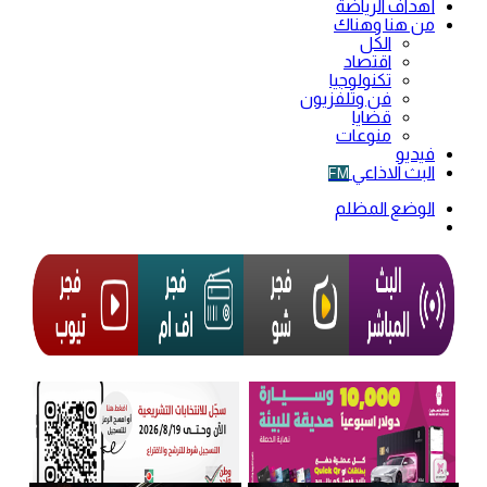
أهداف الرياضة
من هنا وهناك
الكل
اقتصاد
تكنولوجيا
فن وتلفزيون
قضايا
منوعات
فيديو
البث الاذاعي
FM
الوضع المظلم