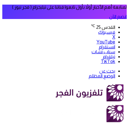
لمتابعة أهم الأخبار أولاً بأول تابعوا قناتنا على تيليجرام ( فجر نيوز )
انضم الآن
℃
القدس
25
فيسبوك
‫X
‫YouTube
انستقرام
سناب تشات
تيلقرام
‫TikTok
بحث عن
الوضع المظلم