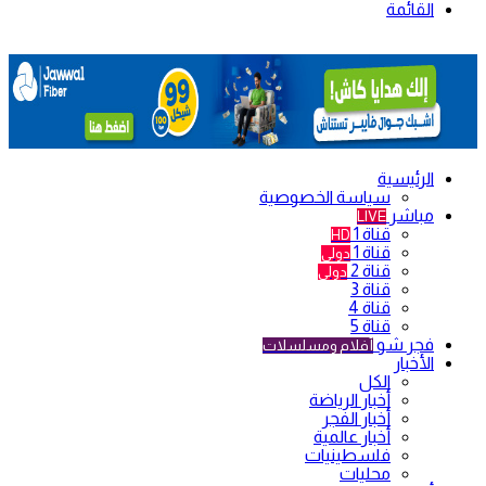
القائمة
الرئيسية
سياسة الخصوصية
مباشر
LIVE
قناة 1
HD
قناة 1
دولي
قناة 2
دولي
قناة 3
قناة 4
قناة 5
فجر شو
أفلام ومسلسلات
الأخبار
الكل
أخبار الرياضة
أخبار الفجر
أخبار عالمية
فلسطينيات
محليات