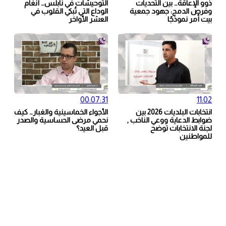
ذوو الإعاقة… بين التحديات
التوحيشات في نابلس… أنغام
وفرص الدمج: جهود جمعية
الوداع التي تُبكي القلوب في
بيت أمر نموذجًا
العشر الأواخر
00:07:31
11:02
انتخابات البلديات 2026 بين
الأجواء الخماسينية والغبار… كيف
ضوابط الدعاية ووعي الناخب ,
نحمي مرضى الحساسية والصدر
لجنة الانتخابات توضح
قبل العيد؟
للمواطنين