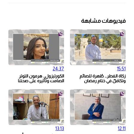
فيديوهات مشابهة
24:37
15:51
زكاة الفطر… طُهرة للصائم
الكورتيزول… هرمون التوتر
وتكافلٌ في ختام رمضان
الصامت وتأثيره على صحتنا
13:13
12:11