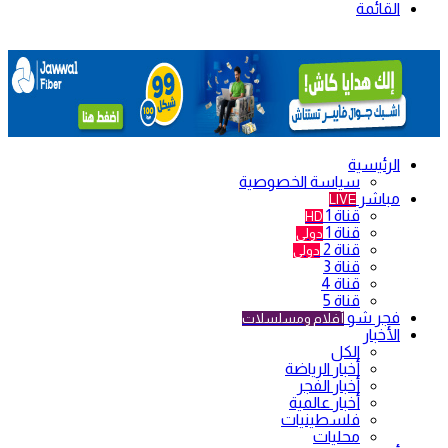
القائمة
الرئيسية
سياسة الخصوصية
مباشر
LIVE
قناة 1
HD
قناة 1
دولي
قناة 2
دولي
قناة 3
قناة 4
قناة 5
فجر شو
أفلام ومسلسلات
الأخبار
الكل
أخبار الرياضة
أخبار الفجر
أخبار عالمية
فلسطينيات
محليات