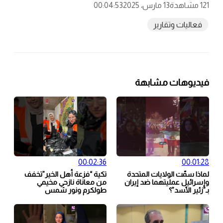
121 مشاهدة
13 مارس، 2025
00:04:53
فعاليات وتقارير
فيديوهات مشابهة
00:02:36
00:01:28
لماذا سمّت الولايات المتحدة
تكية “فزعة أهل الخير”تخفف
وإسرائيل عمليتهما ضد إيران
من معاناة نازحي مخيمي
بـ”زئير الأسد”؟
طولكرم ونور شمس