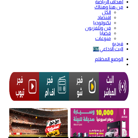
أهداف الرياضة
من هنا وهناك
الكل
اقتصاد
تكنولوجيا
فن وتلفزيون
قضايا
منوعات
فيديو
البث الاذاعي
FM
الوضع المظلم