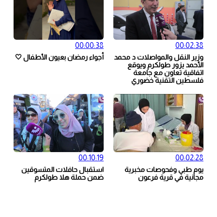
00:00:38
00:02:38
وزير النقل والمواصلات د محمد
أجواء رمضان بعيون الأطفال 🤍
الأحمد يزور طولكرم ويوقع
اتفاقية تعاون مع جامعة
فلسطين التقنية خضوري
00:10:19
00:02:28
يوم طبي وفحوصات مخبرية
استقبال حافلات المتسوقين
مجانية في قرية فرعون
ضمن حملة هلا طولكرم