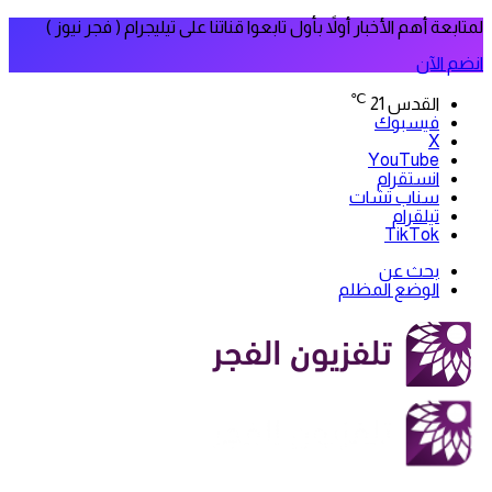
لمتابعة أهم الأخبار أولاً بأول تابعوا قناتنا على تيليجرام ( فجر نيوز )
انضم الآن
℃
القدس
21
فيسبوك
‫X
‫YouTube
انستقرام
سناب تشات
تيلقرام
‫TikTok
بحث عن
الوضع المظلم