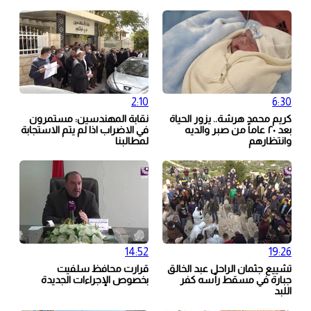
2:10
6:30
كريم محمد هرشة.. يزور الحياة
نقابة المهندسين: مستمرون
بعد ٢٠ عاماً من صبر والديه
في الاضراب اذا لم يتم الاستجابة
وانتظارهم
لمطالبنا
14:52
19:26
تشييع جثمان الراحل عبد الخالق
قرارت محافظ سلفيت
جبارة في مسقط رأسه كفر
بخصوص الإجراءات الجديدة
اللبد