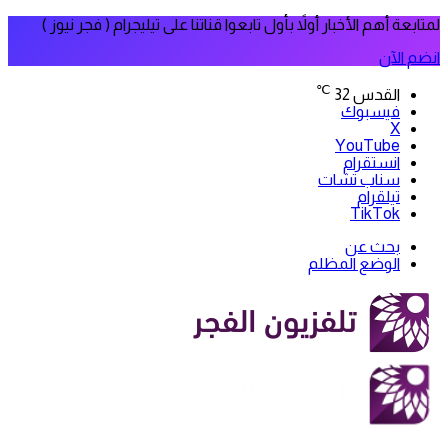
لمتابعة أهم الأخبار أولاً بأول تابعوا قناتنا على تيليجرام ( فجر نيوز )
انضم الآن
℃
القدس
32
فيسبوك
‫X
‫YouTube
انستقرام
سناب تشات
تيلقرام
‫TikTok
بحث عن
الوضع المظلم