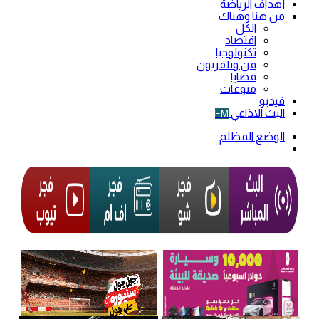
أهداف الرياضة
من هنا وهناك
الكل
اقتصاد
تكنولوجيا
فن وتلفزيون
قضايا
منوعات
فيديو
البث الاذاعي
FM
الوضع المظلم