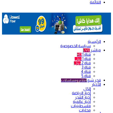
القائمة
الرئيسية
سياسة الخصوصية
مباشر
LIVE
قناة 1
HD
قناة 1
دولي
قناة 2
دولي
قناة 3
قناة 4
قناة 5
فجر شو
أفلام ومسلسلات
الأخبار
الكل
أخبار الرياضة
أخبار الفجر
أخبار عالمية
فلسطينيات
محليات