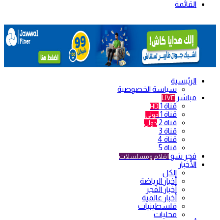
القائمة
الرئيسية
سياسة الخصوصية
مباشر
LIVE
قناة 1
HD
قناة 1
دولي
قناة 2
دولي
قناة 3
قناة 4
قناة 5
فجر شو
أفلام ومسلسلات
الأخبار
الكل
أخبار الرياضة
أخبار الفجر
أخبار عالمية
فلسطينيات
محليات