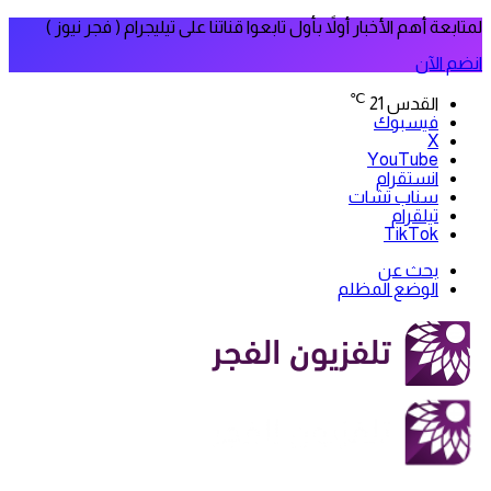
لمتابعة أهم الأخبار أولاً بأول تابعوا قناتنا على تيليجرام ( فجر نيوز )
انضم الآن
℃
القدس
21
فيسبوك
‫X
‫YouTube
انستقرام
سناب تشات
تيلقرام
‫TikTok
بحث عن
الوضع المظلم