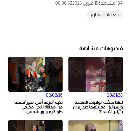
134 مشاهدة
15 فبراير، 2025
00:00:52
فعاليات وتقارير
فيديوهات مشابهة
00:02:36
00:01:28
لماذا سمّت الولايات المتحدة
تكية “فزعة أهل الخير”تخفف
وإسرائيل عمليتهما ضد إيران
من معاناة نازحي مخيمي
بـ”زئير الأسد”؟
طولكرم ونور شمس