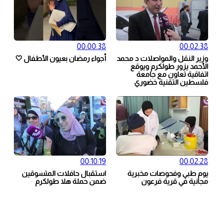
00:00:38
00:02:38
وزير النقل والمواصلات د محمد
أجواء رمضان بعيون الأطفال 🤍
الأحمد يزور طولكرم ويوقع
اتفاقية تعاون مع جامعة
فلسطين التقنية خضوري
00:10:19
00:02:28
يوم طبي وفحوصات مخبرية
استقبال حافلات المتسوقين
مجانية في قرية فرعون
ضمن حملة هلا طولكرم