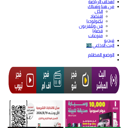
أهداف الرياضة
من هنا وهناك
الكل
اقتصاد
تكنولوجيا
فن وتلفزيون
قضايا
منوعات
فيديو
البث الاذاعي
FM
الوضع المظلم