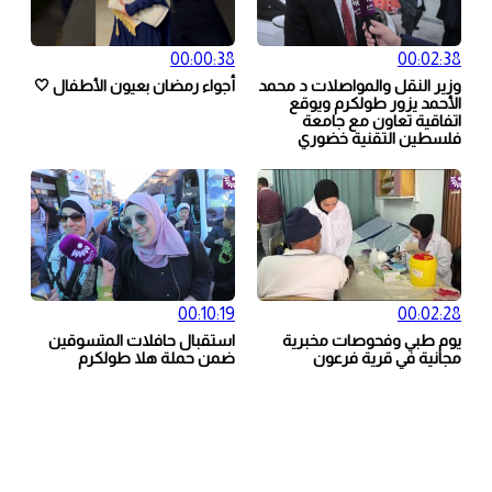
00:00:38
00:02:38
وزير النقل والمواصلات د محمد
أجواء رمضان بعيون الأطفال 🤍
الأحمد يزور طولكرم ويوقع
اتفاقية تعاون مع جامعة
فلسطين التقنية خضوري
00:10:19
00:02:28
يوم طبي وفحوصات مخبرية
استقبال حافلات المتسوقين
مجانية في قرية فرعون
ضمن حملة هلا طولكرم