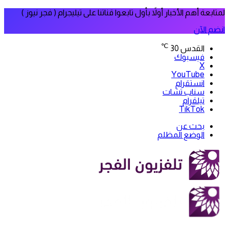
لمتابعة أهم الأخبار أولاً بأول تابعوا قناتنا على تيليجرام ( فجر نيوز )
انضم الآن
℃
القدس
30
فيسبوك
‫X
‫YouTube
انستقرام
سناب تشات
تيلقرام
‫TikTok
بحث عن
الوضع المظلم