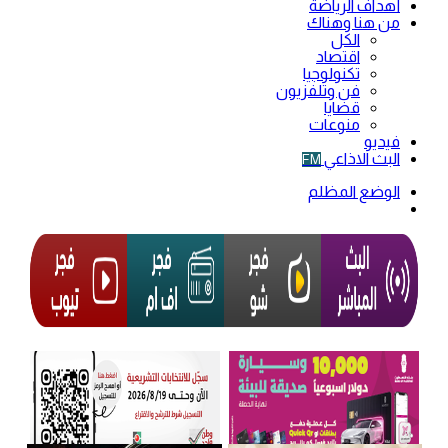
أهداف الرياضة
من هنا وهناك
الكل
اقتصاد
تكنولوجيا
فن وتلفزيون
قضايا
منوعات
فيديو
البث الاذاعي
FM
الوضع المظلم