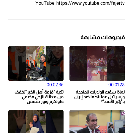
YouTube: https://www.youtube.com/fajertv
فيديوهات مشابهة
00:02:36
00:01:28
لماذا سمّت الولايات المتحدة
تكية “فزعة أهل الخير”تخفف
وإسرائيل عمليتهما ضد إيران
من معاناة نازحي مخيمي
بـ”زئير الأسد”؟
طولكرم ونور شمس