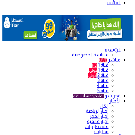
القائمة
الرئيسية
سياسة الخصوصية
مباشر
LIVE
قناة 1
HD
قناة 1
دولي
قناة 2
دولي
قناة 3
قناة 4
قناة 5
فجر شو
أفلام ومسلسلات
الأخبار
الكل
أخبار الرياضة
أخبار الفجر
أخبار عالمية
فلسطينيات
محليات