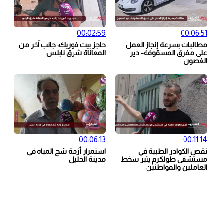
00:02:59
00:06:51
مطالبات بسرعة إنجاز العمل
حاجز بيت فوريك: جانب آخر من
على مفرق المسقوفة- دير
المعاناة شرق نابلس
الغصون
00:06:13
00:11:14
نقص الكوادر الطبية في
استمرار أزمة شح المياه في
مستشفى طولكرم يثير سخط
مدينة الخليل
العاملين والمواطنين