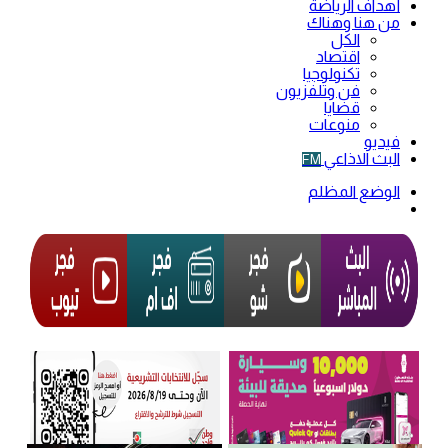
أهداف الرياضة
من هنا وهناك
الكل
اقتصاد
تكنولوجيا
فن وتلفزيون
قضايا
منوعات
فيديو
البث الاذاعي
FM
الوضع المظلم