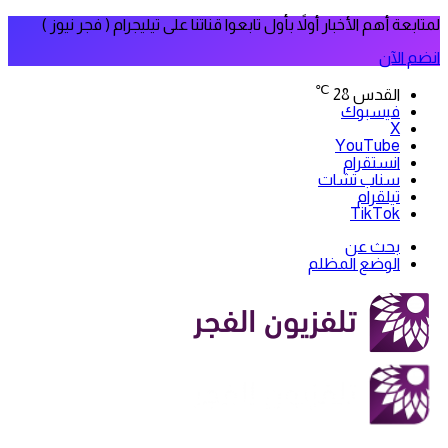
لمتابعة أهم الأخبار أولاً بأول تابعوا قناتنا على تيليجرام ( فجر نيوز )
انضم الآن
℃
القدس
28
فيسبوك
‫X
‫YouTube
انستقرام
سناب تشات
تيلقرام
‫TikTok
بحث عن
الوضع المظلم