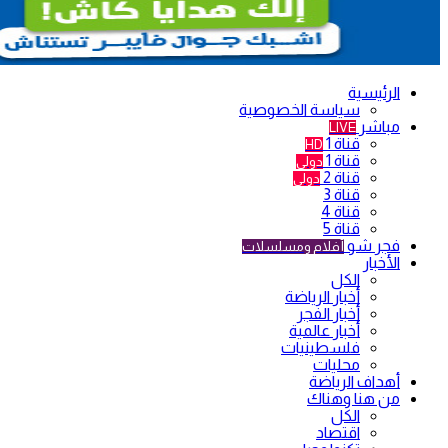
الرئيسية
سياسة الخصوصية
مباشر
LIVE
قناة 1
HD
قناة 1
دولي
قناة 2
دولي
قناة 3
قناة 4
قناة 5
فجر شو
أفلام ومسلسلات
الأخبار
الكل
أخبار الرياضة
أخبار الفجر
أخبار عالمية
فلسطينيات
محليات
أهداف الرياضة
من هنا وهناك
الكل
اقتصاد