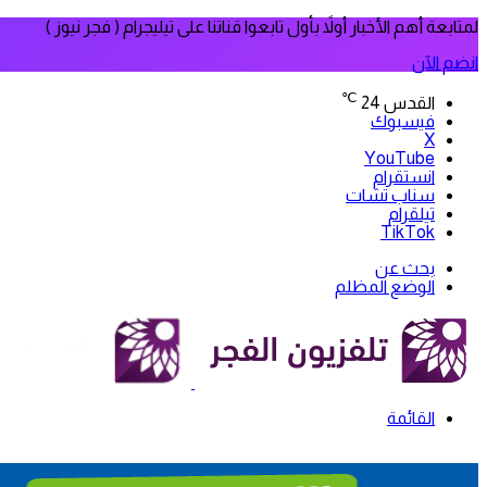
لمتابعة أهم الأخبار أولاً بأول تابعوا قناتنا على تيليجرام ( فجر نيوز )
انضم الآن
℃
القدس
24
فيسبوك
‫X
‫YouTube
انستقرام
سناب تشات
تيلقرام
‫TikTok
بحث عن
الوضع المظلم
القائمة