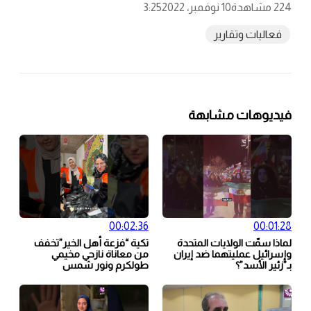
224 مشاهدة
10 نوفمبر، 2022
3:25
فعاليات وتقارير
فيديوهات مشابهة
00:02:36
00:01:28
لماذا سمّت الولايات المتحدة
تكية “فزعة أهل الخير”تخفف
وإسرائيل عمليتهما ضد إيران
من معاناة نازحي مخيمي
بـ”زئير الأسد”؟
طولكرم ونور شمس