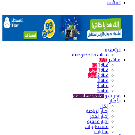
القائمة
الرئيسية
سياسة الخصوصية
مباشر
LIVE
قناة 1
HD
قناة 1
دولي
قناة 2
دولي
قناة 3
قناة 4
قناة 5
فجر شو
أفلام ومسلسلات
الأخبار
الكل
أخبار الرياضة
أخبار الفجر
أخبار عالمية
فلسطينيات
محليات