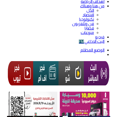
أهداف الرياضة
من هنا وهناك
الكل
اقتصاد
تكنولوجيا
فن وتلفزيون
قضايا
منوعات
فيديو
البث الاذاعي
FM
الوضع المظلم