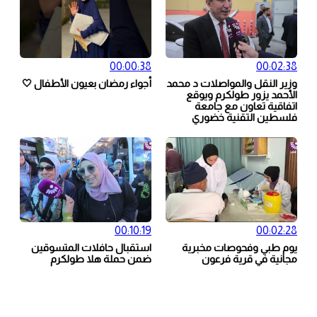
00:00:38
00:02:38
وزير النقل والمواصلات د محمد
أجواء رمضان بعيون الأطفال 🤍
الأحمد يزور طولكرم ويوقع
اتفاقية تعاون مع جامعة
فلسطين التقنية خضوري
00:10:19
00:02:28
يوم طبي وفحوصات مخبرية
استقبال حافلات المتسوقين
مجانية في قرية فرعون
ضمن حملة هلا طولكرم