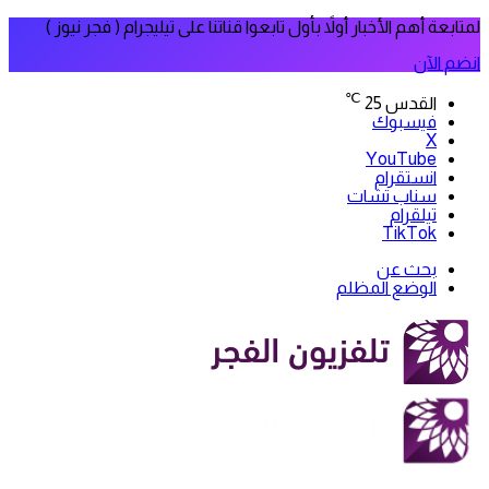
لمتابعة أهم الأخبار أولاً بأول تابعوا قناتنا على تيليجرام ( فجر نيوز )
انضم الآن
℃
القدس
25
فيسبوك
‫X
‫YouTube
انستقرام
سناب تشات
تيلقرام
‫TikTok
بحث عن
الوضع المظلم