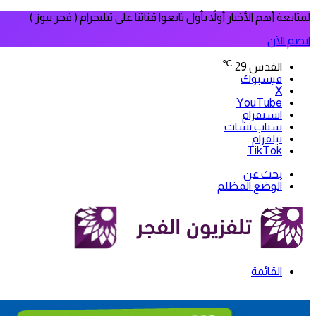
لمتابعة أهم الأخبار أولاً بأول تابعوا قناتنا على تيليجرام ( فجر نيوز )
انضم الآن
℃
القدس
29
فيسبوك
‫X
‫YouTube
انستقرام
سناب تشات
تيلقرام
‫TikTok
بحث عن
الوضع المظلم
القائمة