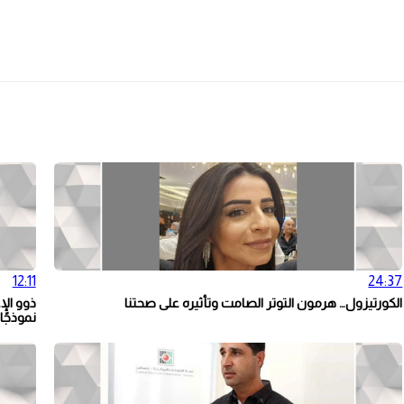
12:11
24:37
الكورتيزول… هرمون التوتر الصامت وتأثيره على صحتنا
ذوو الإ
نموذجًا