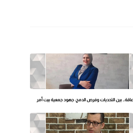
عاقة… بين التحديات وفرص الدمج: جهود جمعية بيت أمر