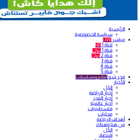
الرئيسية
سياسة الخصوصية
مباشر
LIVE
قناة 1
HD
قناة 1
دولي
قناة 2
دولي
قناة 3
قناة 4
قناة 5
فجر شو
أفلام ومسلسلات
الأخبار
الكل
أخبار الرياضة
أخبار الفجر
أخبار عالمية
فلسطينيات
محليات
أهداف الرياضة
من هنا وهناك
الكل
اقتصاد