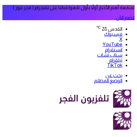
لمتابعة أهم الأخبار أولاً بأول تابعوا قناتنا على تيليجرام ( فجر نيوز )
انضم الآن
℃
القدس
28
فيسبوك
‫X
‫YouTube
انستقرام
سناب تشات
تيلقرام
‫TikTok
بحث عن
الوضع المظلم