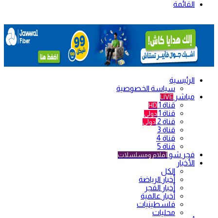
القائمة
الرئيسية
سياسة الخصوصية
مباشر
LIVE
قناة 1
HD
قناة 1
دولي
قناة 2
دولي
قناة 3
قناة 4
قناة 5
فجر شو
أفلام ومسلسلات
الأخبار
الكل
أخبار الرياضة
أخبار الفجر
أخبار عالمية
فلسطينيات
محليات