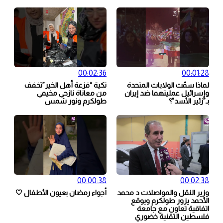
00:02:36
00:01:28
لماذا سمّت الولايات المتحدة
تكية “فزعة أهل الخير”تخفف
وإسرائيل عمليتهما ضد إيران
من معاناة نازحي مخيمي
بـ”زئير الأسد”؟
طولكرم ونور شمس
00:00:38
00:02:38
وزير النقل والمواصلات د محمد
أجواء رمضان بعيون الأطفال 🤍
الأحمد يزور طولكرم ويوقع
اتفاقية تعاون مع جامعة
فلسطين التقنية خضوري