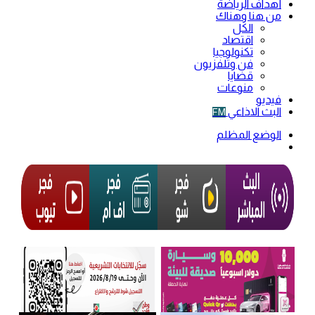
أهداف الرياضة
من هنا وهناك
الكل
اقتصاد
تكنولوجيا
فن وتلفزيون
قضايا
منوعات
فيديو
البث الاذاعي
FM
الوضع المظلم