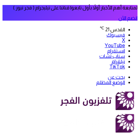
لمتابعة أهم الأخبار أولاً بأول تابعوا قناتنا على تيليجرام ( فجر نيوز )
انضم الآن
℃
القدس
21
فيسبوك
‫X
‫YouTube
انستقرام
سناب تشات
تيلقرام
‫TikTok
بحث عن
الوضع المظلم