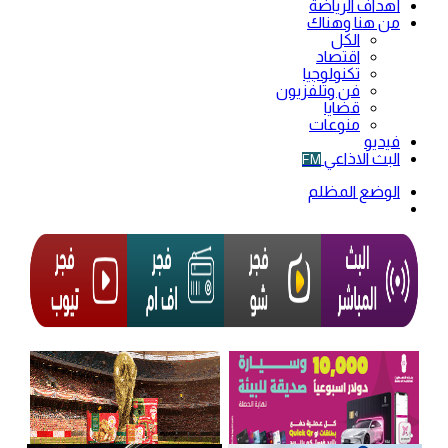
أهداف الرياضة
من هنا وهناك
الكل
اقتصاد
تكنولوجيا
فن وتلفزيون
قضايا
منوعات
فيديو
البث الاذاعي
FM
الوضع المظلم