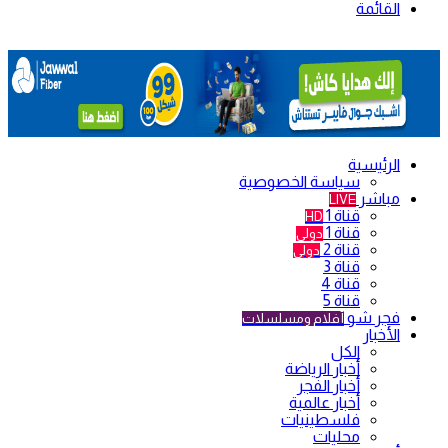
القائمة
الرئيسية
سياسة الخصوصية
مباشر
LIVE
قناة 1
HD
قناة 1
دولي
قناة 2
دولي
قناة 3
قناة 4
قناة 5
فجر شو
أفلام ومسلسلات
الأخبار
الكل
أخبار الرياضة
أخبار الفجر
أخبار عالمية
فلسطينيات
محليات