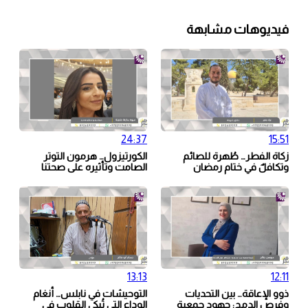
فيديوهات مشابهة
24:37
15:51
زكاة الفطر… طُهرة للصائم
الكورتيزول… هرمون التوتر
وتكافلٌ في ختام رمضان
الصامت وتأثيره على صحتنا
13:13
12:11
ذوو الإعاقة… بين التحديات
التوحيشات في نابلس… أنغام
وفرص الدمج: جهود جمعية
الوداع التي تُبكي القلوب في