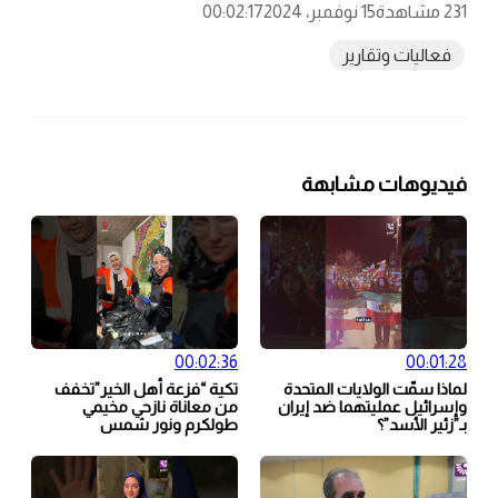
231 مشاهدة
15 نوفمبر، 2024
00:02:17
فعاليات وتقارير
فيديوهات مشابهة
00:02:36
00:01:28
لماذا سمّت الولايات المتحدة
تكية “فزعة أهل الخير”تخفف
وإسرائيل عمليتهما ضد إيران
من معاناة نازحي مخيمي
بـ”زئير الأسد”؟
طولكرم ونور شمس