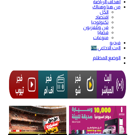
أهداف الرياضة
من هنا وهناك
الكل
اقتصاد
تكنولوجيا
فن وتلفزيون
قضايا
منوعات
فيديو
البث الاذاعي
FM
الوضع المظلم