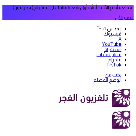
لمتابعة أهم الأخبار أولاً بأول تابعوا قناتنا على تيليجرام ( فجر نيوز )
انضم الآن
℃
القدس
21
فيسبوك
‫X
‫YouTube
انستقرام
سناب تشات
تيلقرام
‫TikTok
بحث عن
الوضع المظلم