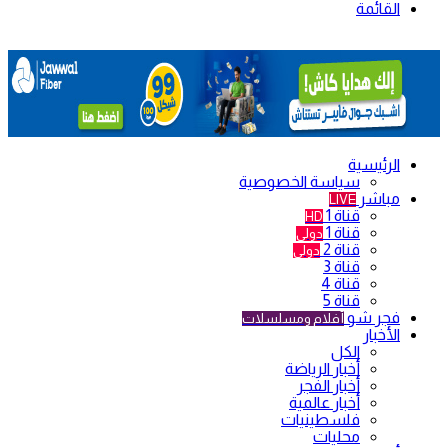
القائمة
الرئيسية
سياسة الخصوصية
مباشر
LIVE
قناة 1
HD
قناة 1
دولي
قناة 2
دولي
قناة 3
قناة 4
قناة 5
فجر شو
أفلام ومسلسلات
الأخبار
الكل
أخبار الرياضة
أخبار الفجر
أخبار عالمية
فلسطينيات
محليات