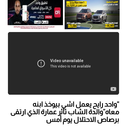
“واحد رايح يعمل اشي بيوخذ ابنه
معاه”والدة الشاب ثائر عمارة الذي ارتقى
برصاص الاحتلال يوم أمس