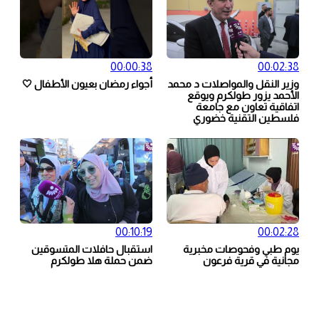
00:00:38
00:02:38
وزير النقل والمواصلات د محمد
أجواء رمضان بعيون الأطفال 🤍
الأحمد يزور طولكرم ويوقع
اتفاقية تعاون مع جامعة
فلسطين التقنية خضوري
00:10:19
00:02:28
يوم طبي وفحوصات مخبرية
استقبال حافلات المتسوقين
مجانية في قرية فرعون
ضمن حملة هلا طولكرم