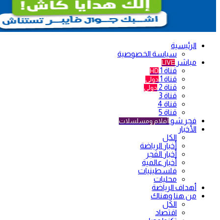
الرئيسية
سياسة الخصوصية
مباشر
LIVE
قناة 1
HD
قناة 1
دولي
قناة 2
دولي
قناة 3
قناة 4
قناة 5
فجر شو
أفلام ومسلسلات
الأخبار
الكل
أخبار الرياضة
أخبار الفجر
أخبار عالمية
فلسطينيات
محليات
أهداف الرياضة
من هنا وهناك
الكل
اقتصاد