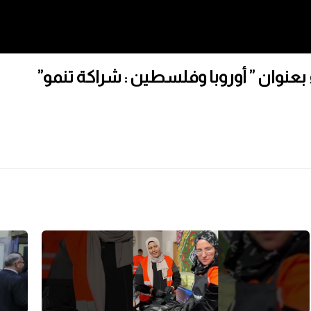
ء بعنوان ” أوروبا وفلسطين : شراكة تنمو”