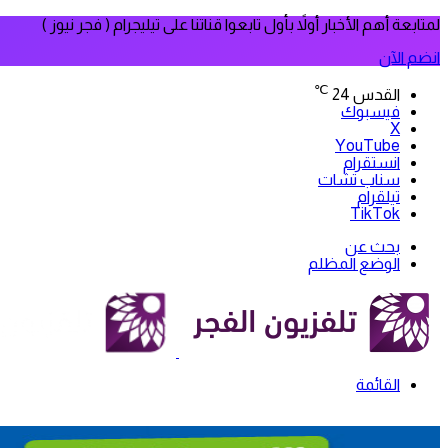
لمتابعة أهم الأخبار أولاً بأول تابعوا قناتنا على تيليجرام ( فجر نيوز )
انضم الآن
℃
القدس
24
فيسبوك
‫X
‫YouTube
انستقرام
سناب تشات
تيلقرام
‫TikTok
بحث عن
الوضع المظلم
القائمة