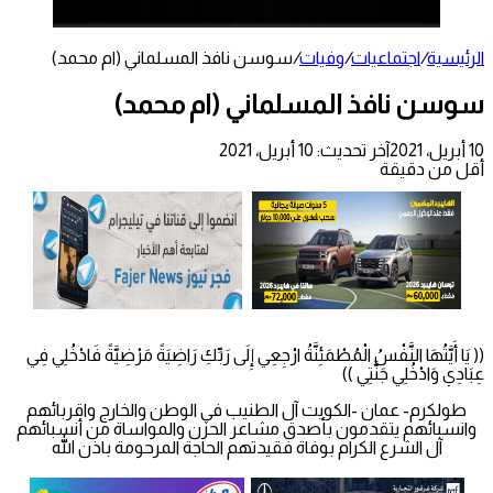
الرئيسية
/
اجتماعيات
/
وفيات
/
سوسن نافذ المسلماني (ام محمد)
سوسن نافذ المسلماني (ام محمد)
10 أبريل، 2021
آخر تحديث: 10 أبريل، 2021
أقل من دقيقة
(( يَا أَيَّتُهَا النَّفْسُ الْمُطْمَئِنَّةُ ارْجِعِي إِلَى رَبِّكِ رَاضِيَةً مَرْضِيَّةً فَادْخُلِي فِي
عِبَادِي وَادْخُلِي جَنَّتِي ))
طولكرم- عمان -الكويت آل الطنيب في الوطن والخارج واقربائهم
وانسبائهم يتقدمون بأصدق مشاعر الحزن والمواساة من أنسبائهم
آل الشرع الكرام بوفاة فقيدتهم الحاجة المرحومة باذن الله