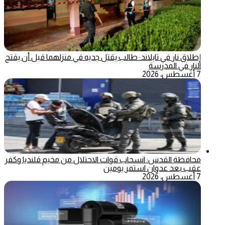
إطلاق نار في تايلاند: طالب يقتل جديه في منزلهما قبل أن يفتح
النار في المدرسة
7 أغسطس، 2026
محافظة القدس: انسحاب قوات الاحتلال من مخيم قلنديا وكفر
عقب بعد عدوان استمر يومين
7 أغسطس، 2026