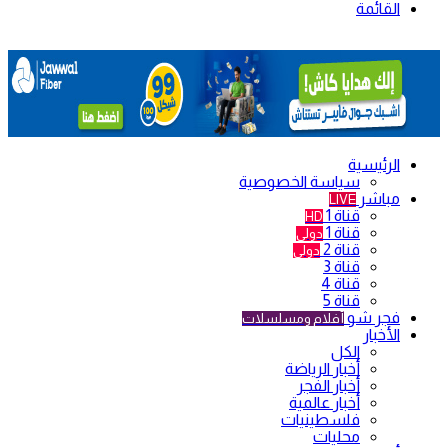
القائمة
الرئيسية
سياسة الخصوصية
مباشر
LIVE
قناة 1
HD
قناة 1
دولي
قناة 2
دولي
قناة 3
قناة 4
قناة 5
فجر شو
أفلام ومسلسلات
الأخبار
الكل
أخبار الرياضة
أخبار الفجر
أخبار عالمية
فلسطينيات
محليات