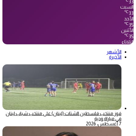
℃
33
السبت
℃
33
الأحد
℃
35
الأثنين
℃
35
الثلاثاء
الأشهر
الأخيرة
فوز منتخب فلسطين الشتات (لبنان) على منتخب شباب لبنان
في مباراة ودية
7 أغسطس، 2026