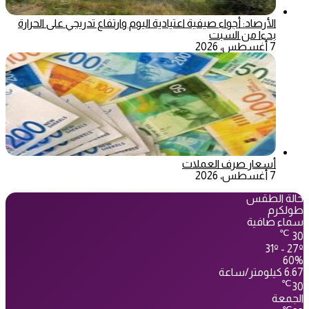
الأرصاد: أجواء صيفية اعتيادية اليوم وارتفاع تدريجي على الحرارة
بدءا من السبت
7 أغسطس، 2026
أسعار صرف العملات
7 أغسطس، 2026
حالة الطقس
طولكرم
سماء صافية
℃
30
31º - 27º
60%
6.67 كيلومتر/ساعة
℃
30
الجمعة