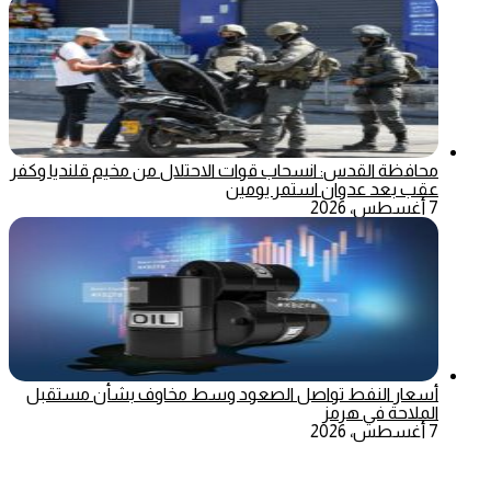
محافظة القدس: انسحاب قوات الاحتلال من مخيم قلنديا وكفر
عقب بعد عدوان استمر يومين
7 أغسطس، 2026
أسعار النفط تواصل الصعود وسط مخاوف بشأن مستقبل
الملاحة في هرمز
7 أغسطس، 2026
‫X
تيلقرام
ماسنجر
ماسنجر
واتساب
فيسبوك