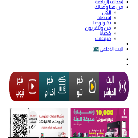
أهداف الرياضة
من هنا وهناك
الكل
اقتصاد
تكنولوجيا
فن وتلفزيون
قضايا
منوعات
فيديو
البث الاذاعي
FM
الوضع
المظلم