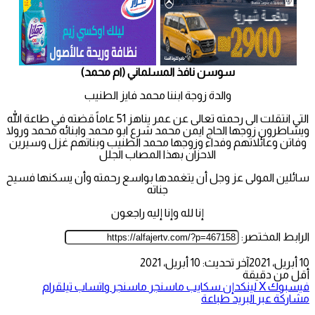
سوسن نافذ المسلماني (ام محمد)
والدة زوجة ابننا محمد فايز الطنيب
التي انتقلت الى رحمته تعالى عن عمر يناهز 51 عاماً قضته في طاعة الله
ويشاطرون زوجها الحاج ايمن محمد شرع ابو محمد وابنائه محمد ورولا
وفاتن وعائلاتهم وفداء وزوجها محمد الطنيب وبناتهم غزل وسيرين
الاحزان بهذا المصاب الجلل
سائلين المولى عز وجل أن يتغمدها بواسع رحمته وأن يسكنها فسيح
جناته
إنا لله وإنا إليه راجعون
الرابط المختصر:
10 أبريل، 2021
آخر تحديث: 10 أبريل، 2021
أقل من دقيقة
فيسبوك
‫X
لينكدإن
سكايب
ماسنجر
ماسنجر
واتساب
تيلقرام
مشاركة عبر البريد
طباعة