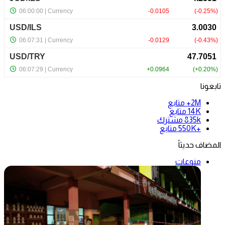
تابعونا
2M+
متابع
14K
متابع
835k
مشترك
+550K
متابع
المضاف حديثاً
منوعات