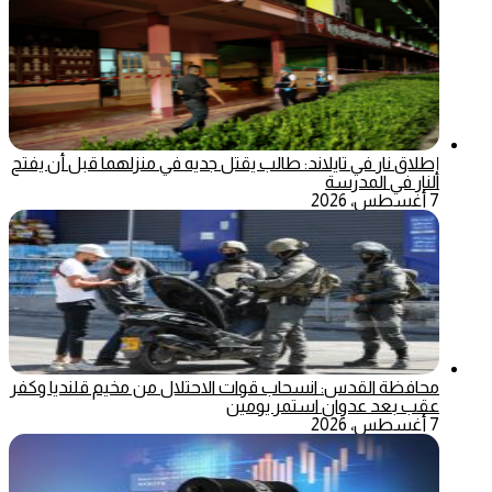
إطلاق نار في تايلاند: طالب يقتل جديه في منزلهما قبل أن يفتح
النار في المدرسة
7 أغسطس، 2026
محافظة القدس: انسحاب قوات الاحتلال من مخيم قلنديا وكفر
عقب بعد عدوان استمر يومين
7 أغسطس، 2026