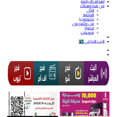
أهداف الرياضة
من هنا وهناك
الكل
اقتصاد
تكنولوجيا
فن وتلفزيون
قضايا
منوعات
فيديو
البث الاذاعي
FM
الوضع
المظلم