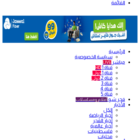
القائمة
الرئيسية
سياسة الخصوصية
مباشر
LIVE
قناة 1
HD
قناة 1
دولي
قناة 2
دولي
قناة 3
قناة 4
قناة 5
فجر شو
أفلام ومسلسلات
الأخبار
الكل
أخبار الرياضة
أخبار الفجر
أخبار عالمية
فلسطينيات
محليات