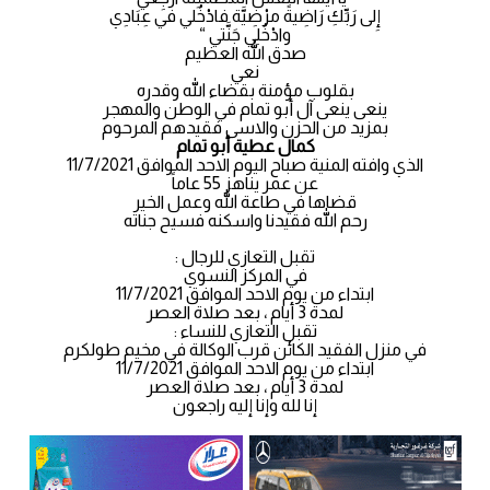
إِلى رَبِّكِ رَاضِيةً مرْضِيَّة فادْخُلي في عِبَادِي
وادْخُلِي جَنَّتي “
صدق الله العظيم
نعي
بقلوب مؤمنة بقضاء الله وقدره
ينعى ينعى آل أبو تمام في الوطن والمهجر
بمزيد من الحزن والاسى فقيدهم المرحوم
كمال عطية أبو تمام
الذي وافته المنية صباح اليوم الاحد الموافق 11/7/2021
عن عمر يناهز 55 عاماً
قضاها في طاعة الله وعمل الخير
رحم الله فقيدنا واسكنه فسيح جناته
تقبل التعازي للرجال :
في المركز النسوي
ابتداء من يوم الاحد الموافق 11/7/2021
لمدة 3 أيام ، بعد صلاة العصر
تقبل التعازي للنساء :
في منزل الفقيد الكائن قرب الوكالة في مخيم طولكرم
ابتداء من يوم الاحد الموافق 11/7/2021
لمدة 3 أيام ، بعد صلاة العصر
إنا لله وإنا إليه راجعون