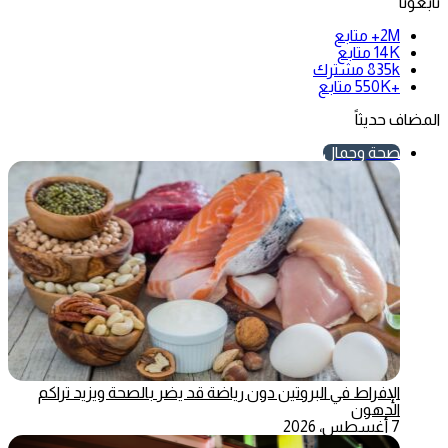
تابعونا
2M+
متابع
14K
متابع
835k
مشترك
+550K
متابع
المضاف حديثاً
صحة وجمال
الإفراط في البروتين دون رياضة قد يضر بالصحة ويزيد تراكم
الدهون
7 أغسطس، 2026