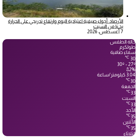
الأرصاد: أجواء صيفية اعتيادية اليوم وارتفاع تدريجي على الحرارة
بدءا من السبت
7 أغسطس، 2026
حالة الطقس
طولكرم
سماء صافية
℃
30
30º - 27º
82%
3.04 كيلومتر/ساعة
℃
30
الجمعة
℃
33
السبت
℃
33
الأحد
℃
35
الأثنين
℃
35
الثلاثاء