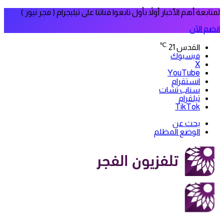
لمتابعة أهم الأخبار أولاً بأول تابعوا قناتنا على تيليجرام ( فجر نيوز )
انضم الآن
℃
القدس
21
فيسبوك
‫X
‫YouTube
انستقرام
سناب تشات
تيلقرام
‫TikTok
بحث عن
الوضع المظلم