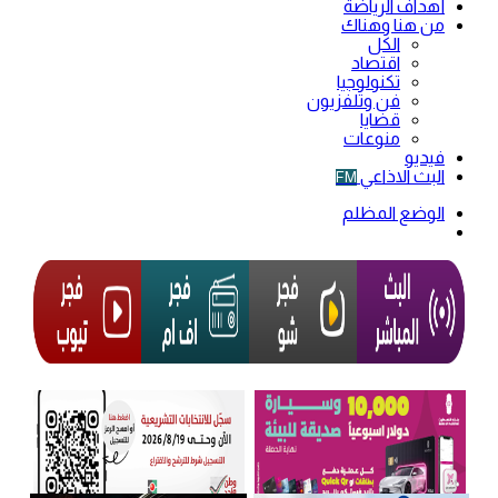
أهداف الرياضة
من هنا وهناك
الكل
اقتصاد
تكنولوجيا
فن وتلفزيون
قضايا
منوعات
فيديو
البث الاذاعي
FM
الوضع المظلم