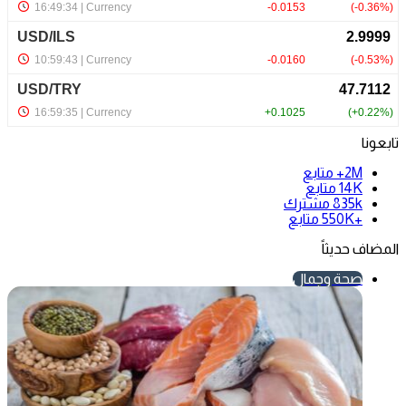
تابعونا
2M+
متابع
14K
متابع
835k
مشترك
+550K
متابع
المضاف حديثاً
صحة وجمال