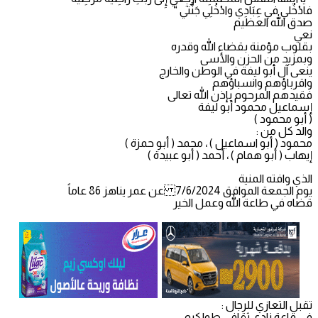
فادْخُلي في عِبَادِي وادْخُلِي جَنَّتي “
صدق الله العظيم
نعي
بقلوب مؤمنة بقضاء الله وقدره
وبمزيد من الحزن والأسى
ينعى آل أبو ليفة في الوطن والخارج
واقرباؤهم وانسباؤهم
فقيدهم المرحوم بإذن الله تعالى
إسماعيل محمود أبو ليفة
( أبو محمود )
والد كل من :
محمود ( أبو اسماعيل ) ، محمد ( أبو حمزة )
إيهاب ( أبو همام ) ، أحمد ( أبو عبيدة )
الذي وافته المنية
يوم الجمعة الموافق 7/6/2024 عن عمر يناهز 86 عاماً
قضاه في طاعة الله وعمل الخير
تقبل التعازي للرجال :
في قاعة نادي ثقافي طولكرم