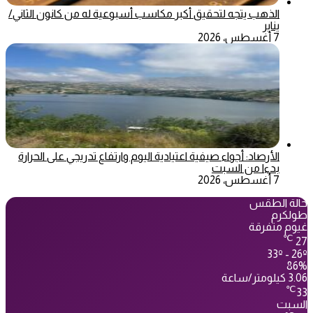
الذهب يتجه لتحقيق أكبر مكاسب أسبوعية له من كانون الثاني/
يناير
7 أغسطس، 2026
الأرصاد: أجواء صيفية اعتيادية اليوم وارتفاع تدريجي على الحرارة
بدءا من السبت
7 أغسطس، 2026
حالة الطقس
طولكرم
غيوم متفرقة
℃
27
33º - 26º
86%
3.06 كيلومتر/ساعة
℃
33
السبت