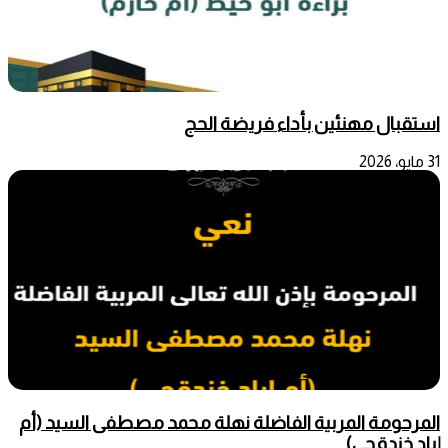
استقبال مهنئين بأداء فريضة الحج
31 مايو، 2026
المرحومة المربية الفاضلة نهلة محمد مصطفى السيد (أم
إياد خندقجي)