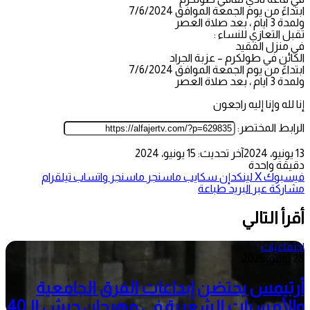
ابتداءً من يوم الجمعة الموافق 7/6/2024
ولمدة 3 ايام ، بعد صلاة العصر
تقبل التعازي للنساء :
في منزل الفقيد
الكائن في طولكرم – عزبة الجراد
ابتداءً من يوم الجمعة الموافق 7/6/2024
ولمدة 3 ايام ، بعد صلاة العصر
إنا لله وإنا إليه راجعون
الرابط المختصر:
13 يونيو، 2024
آخر تحديث: 15 يونيو، 2024
دقيقة واحدة
فيسبوك
‫X
لينكدإن
سكايب
ماسنجر
ماسنجر
واتساب
تيلقرام
مشاركة عبر البريد
طباعة
أقرأ التالي
اجتماعيات
28 يوليو، 2026
أرتيمس يحتضن إبداعات الفرق الجامعية
والأمسيات الشعرية في مهرجان جرش الـ40