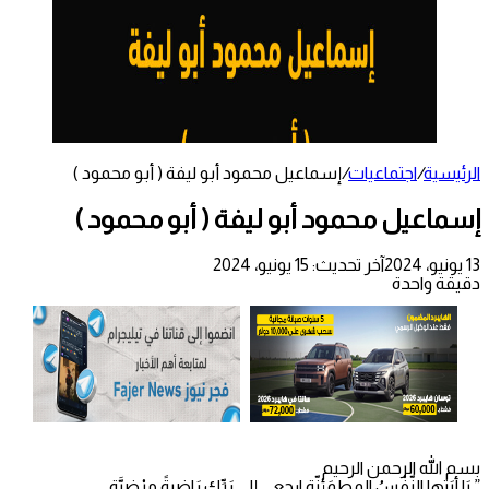
الرئيسية
/
اجتماعيات
/
إسماعيل محمود أبو ليفة ( أبو محمود )
إسماعيل محمود أبو ليفة ( أبو محمود )
13 يونيو، 2024
آخر تحديث: 15 يونيو، 2024
دقيقة واحدة
بسم الله الرحمن الرحيم
” يَا أيَتها النّفْسُ المطمَئِنّة ارجِعي إِلى رَبِّكِ رَاضِيةً مرْضِيَّة