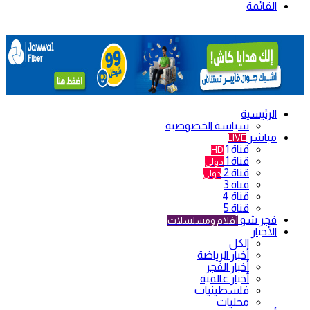
القائمة
الرئيسية
سياسة الخصوصية
مباشر
LIVE
قناة 1
HD
قناة 1
دولي
قناة 2
دولي
قناة 3
قناة 4
قناة 5
فجر شو
أفلام ومسلسلات
الأخبار
الكل
أخبار الرياضة
أخبار الفجر
أخبار عالمية
فلسطينيات
محليات