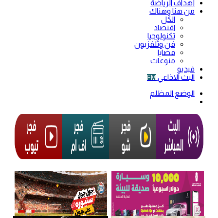
أهداف الرياضة
من هنا وهناك
الكل
اقتصاد
تكنولوجيا
فن وتلفزيون
قضايا
منوعات
فيديو
البث الاذاعي
FM
الوضع المظلم