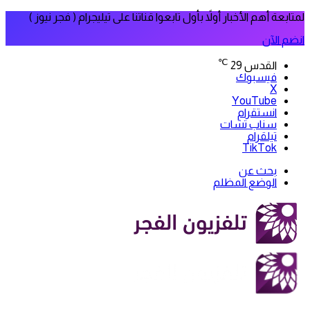
لمتابعة أهم الأخبار أولاً بأول تابعوا قناتنا على تيليجرام ( فجر نيوز )
انضم الآن
℃
القدس
29
فيسبوك
‫X
‫YouTube
انستقرام
سناب تشات
تيلقرام
‫TikTok
بحث عن
الوضع المظلم