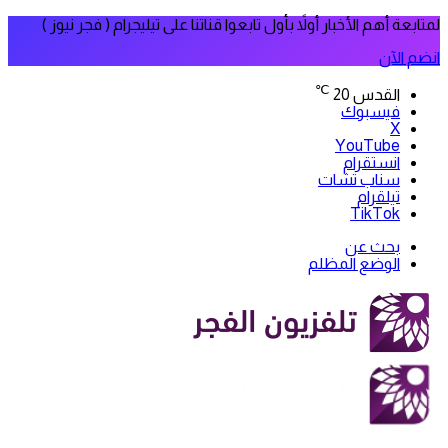
لمتابعة أهم الأخبار أولاً بأول تابعوا قناتنا على تيليجرام ( فجر نيوز )
انضم الآن
℃
القدس
20
فيسبوك
‫X
‫YouTube
انستقرام
سناب تشات
تيلقرام
‫TikTok
بحث عن
الوضع المظلم