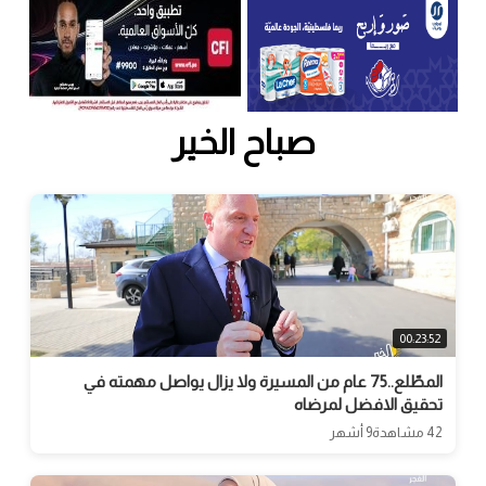
صباح الخير
00:23:52
المطّلع..75 عام من المسيرة ولا يزال يواصل مهمته في
تحقيق الافضل لمرضاه
42 مشاهدة
9 أشهر