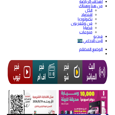
أهداف الرياضة
من هنا وهناك
الكل
اقتصاد
تكنولوجيا
فن وتلفزيون
قضايا
منوعات
فيديو
البث الاذاعي
FM
الوضع المظلم