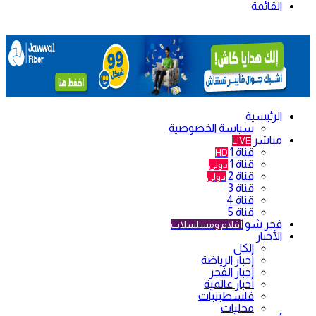
القائمة
الرئيسية
سياسة الخصوصية
مباشر
LIVE
قناة 1
HD
قناة 1
دولي
قناة 2
دولي
قناة 3
قناة 4
قناة 5
فجر شو
أفلام ومسلسلات
الأخبار
الكل
أخبار الرياضة
أخبار الفجر
أخبار عالمية
فلسطينيات
محليات