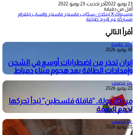
23 يونيو، 2022
آخر تحديث: 23 يونيو، 2022
أقل من دقيقة
فيسبوك
‫X
لينكدإن
سكايب
ماسنجر
ماسنجر
واتساب
تيلقرام
مشاركة عبر البريد
طباعة
أقرأ التالي
أخبار عالمية
30 يوليو، 2026
إيران تحذر من اضطرابات أوسع في الشحن
وإمدادات الطاقة بعد هجوم ميناء دمياط
غير مصنف
28 يوليو، 2026
من 30 دولة.. “قافلة فلسطين” تبدأ تحركها
لدعم الضفة
غير مصنف
28 يوليو، 2026