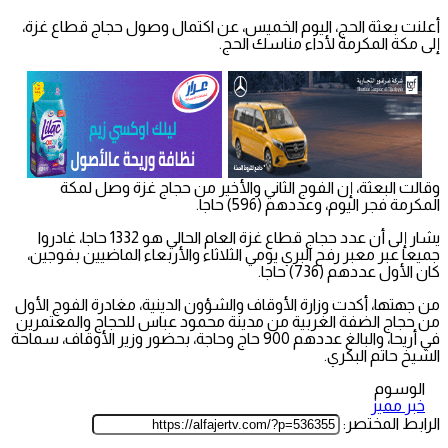
أعلنت بعثة الحج، اليوم الخميس، عن اكتمال وصول حجاج قطاع غزة،
إلى مكة المكرمة لأداء مناسك الحج.
وقالت البعثة، إن الفوج الثاني والأخير من حجاج غزة وصل لمكة
المكرمة فجر اليوم، وعددهم (596) حاجا.
يشار إلى أن عدد حجاج قطاع غزة العام الحالي هو 1332 حاجا، غادروا
جميعا عبر معبر رفح البري يومي الثلاثاء والأربعاء الماضيين بفوجين،
كان الأول عددهم (736) حاجا.
من جهتها، أكدت وزارة الأوقاف والشؤون الدينية، مغادرة الفوج الأول
من حجاج الضفة الغربية من مدينة محمود عباس للحجاج والمعتمرين
في أريحا، والبالغ عددهم 900 حاج وحاجة، بحضور وزير الأوقاف، سماحة
الشيخ حاتم البكري.
الوسوم
خبر مميز
الرابط المختصر: