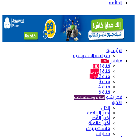
القائمة
الرئيسية
سياسة الخصوصية
مباشر
LIVE
قناة 1
HD
قناة 1
دولي
قناة 2
دولي
قناة 3
قناة 4
قناة 5
فجر شو
أفلام ومسلسلات
الأخبار
الكل
أخبار الرياضة
أخبار الفجر
أخبار عالمية
فلسطينيات
محليات