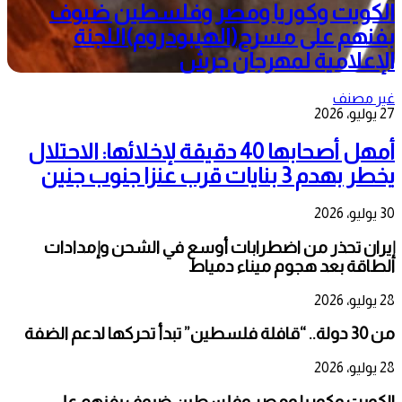
الكويت وكوريا ومصر وفلسطين ضيوف
بفنهم على مسرح(الهيبودروم)اللجنة
الإعلامية لمهرجان جرش
غير مصنف
27 يوليو، 2026
أمهل أصحابها 40 دقيقة لإخلائها: الاحتلال
يخطر بهدم 3 بنايات قرب عنزا جنوب جنين
30 يوليو، 2026
إيران تحذر من اضطرابات أوسع في الشحن وإمدادات
الطاقة بعد هجوم ميناء دمياط
28 يوليو، 2026
من 30 دولة.. “قافلة فلسطين” تبدأ تحركها لدعم الضفة
28 يوليو، 2026
الكويت وكوريا ومصر وفلسطين ضيوف بفنهم على