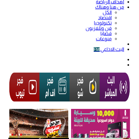
أهداف الرياضة
من هنا وهناك
الكل
اقتصاد
تكنولوجيا
فن وتلفزيون
قضايا
منوعات
فيديو
البث الاذاعي
FM
الوضع
المظلم