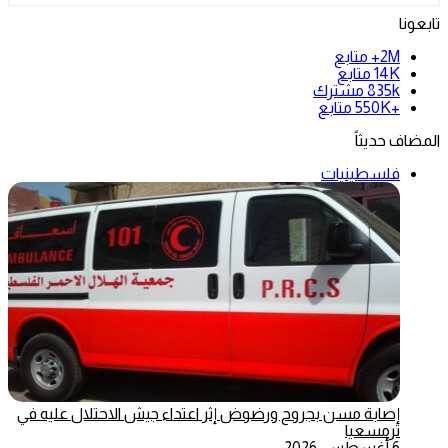
تابعونا
2M+
متابع
14K
متابع
835k
مشترك
+550K
متابع
المضاف حديثاً
فلسطينيات
إصابة مسن بجروح ورضوض إثر اعتداء جيش الاحتلال عليه في
ترمسعيا
6 أغسطس، 2026