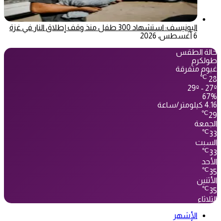
اليونيسف: استشهاد 300 طفل منذ وقف إطلاق النار في غزة
6 أغسطس، 2026
حالة الطقس
طولكرم
غيوم متفرقة
℃
28
29º - 27º
67%
4.16 كيلومتر/ساعة
℃
29
الجمعة
℃
33
السبت
℃
33
الأحد
℃
35
الأثنين
℃
35
الثلاثاء
الأشهر