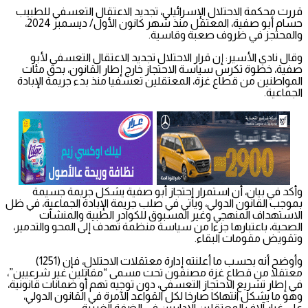
قررت محكمة الاحتلال الإسرائيلي، تجديد الاعتقال التعسفي للطبيب
حسام أبو صفية، المعتقل منذ شهر كانون الأول/ ديسمبر 2024،
والمحتجز في ظروف صعبة وقاسية.
وقال نادي الأسير: إن قرار الاحتلال تجديد الاعتقال التعسفي لأبو
صفية، خطوة تكرس سياسة الاحتجاز خارج إطار القانون، بحق مئات
المواطنين من قطاع غزة، المعتقلين تعسفيا منذ بدء جريمة الإبادة
الجماعية.
وأكد في بيان، أن استمرار احتجاز أبو صفية يشكل جريمة جسيمة
بموجب القانون الدولي، ويأتي في صلب جريمة الإبادة الجماعية، في ظل
الاستهداف المنهجي وغير المسبوق للكوادر الطبية والمنشآت
الصحية، باعتبارها جزءا من سياسة منظمة تهدف إلى المحو والتدمير،
وتقويض مقومات البقاء.
وأوضح أنه بحسب ما أعلنته إدارة معتقلات الاحتلال، فإن (1251)
معتقلا من قطاع غزة مصنفون تحت مسمى “مقاتلين غير شرعيين”،
في إطار تشريع الاحتجاز التعسفي، دون توجيه تهم أو ضمانات قانونية،
وهو ما يشكل انتهاكا صارخا لكل القواعد الآمرة في القانون الدولي،
على غرار آلاف المعتقلين الإداريين في الضفة الغربية.