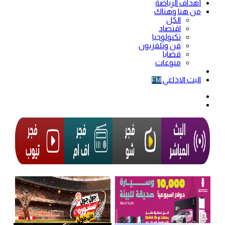
أهداف الرياضة
من هنا وهناك
الكل
اقتصاد
تكنولوجيا
فن وتلفزيون
قضايا
منوعات
فيديو
البث الاذاعي
FM
الوضع
المظلم