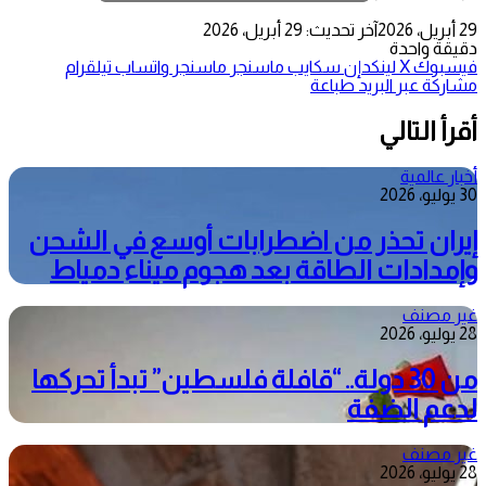
29 أبريل، 2026
آخر تحديث: 29 أبريل، 2026
دقيقة واحدة
فيسبوك
‫X
لينكدإن
سكايب
ماسنجر
ماسنجر
واتساب
تيلقرام
مشاركة عبر البريد
طباعة
أقرأ التالي
أخبار عالمية
30 يوليو، 2026
إيران تحذر من اضطرابات أوسع في الشحن
وإمدادات الطاقة بعد هجوم ميناء دمياط
غير مصنف
28 يوليو، 2026
من 30 دولة.. “قافلة فلسطين” تبدأ تحركها
لدعم الضفة
غير مصنف
28 يوليو، 2026