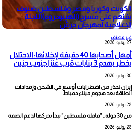
الكويت وكوريا ومصر وفلسطين ضيوف
بفنهم على مسرح(الهيبودروم)اللجنة
الإعلامية لمهرجان جرش
غير مصنف
27 يوليو، 2026
أمهل أصحابها 40 دقيقة لإخلائها: الاحتلال
يخطر بهدم 3 بنايات قرب عنزا جنوب جنين
30 يوليو، 2026
إيران تحذر من اضطرابات أوسع في الشحن وإمدادات
الطاقة بعد هجوم ميناء دمياط
28 يوليو، 2026
من 30 دولة.. “قافلة فلسطين” تبدأ تحركها لدعم الضفة
28 يوليو، 2026