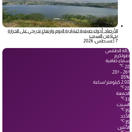
الأرصاد: أجواء صيفية اعتيادية اليوم وارتفاع تدريجي على الحرارة
بدءا من السبت
7 أغسطس، 2026
حالة الطقس
طولكرم
سماء صافية
℃
28
28º - 26º
85%
2.08 كيلومتر/ساعة
℃
28
الجمعة
℃
33
السبت
℃
35
الأحد
℃
35
الأثنين
℃