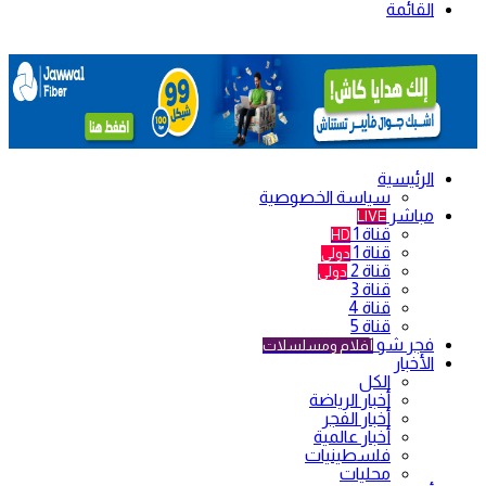
القائمة
الرئيسية
سياسة الخصوصية
مباشر
LIVE
قناة 1
HD
قناة 1
دولي
قناة 2
دولي
قناة 3
قناة 4
قناة 5
فجر شو
أفلام ومسلسلات
الأخبار
الكل
أخبار الرياضة
أخبار الفجر
أخبار عالمية
فلسطينيات
محليات