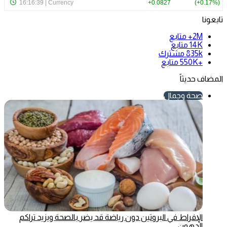
تابعونا
2M+
متابع
14K
متابع
835k
مشترك
+550K
متابع
المضاف حديثاً
صحة وجمال
الإفراط في البروتين دون رياضة قد يضر بالصحة ويزيد تراكم
الدهون