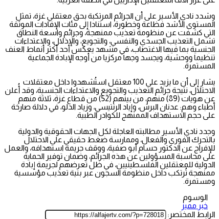
وشدد نادي الأسير على أن الجرائم المرتكبة بحق معتقلي غزة، تمثل
المستوى الأشد فظاعة وخطورة، استنادا إلى مئات الإفادات الموثقة
التي كشفت عن منظومة تعذيب ممنهجة، وجرائم واسعة النطاق
تشمل التعذيب الجسدي والنفسي، والتجويع، والإذلال، والاعتداءات
الجنسية بما فيها الاغتصاب، في مشهد يعكس أحد أكثر أنماط العنف
تنظيما ووحشية، ويجسد وجها مركزيا من أوجه الإبادة الجماعية
المستمرة.
يشار إلى أن ما يزيد على 100 معتقل استُشهدوا داخل معتقلات
الاحتلال، نتيجة جرائم التعذيب والتجويع والاعتداءات الجنسية، وقد أُعلن
عن هويات (89) منهم، من بينهم (52) من قطاع غزة، ثلاثة منهم
أطباء وهم: عدنان البرش، وإياد الرنتيسي، وزياد الدلو، في دلالة صارخة
على حجم الاستهداف الممنهج للكوادر الطبية.
وجدد نادي الأسير مطالبته العاجلة لكل الجهات الحقوقية والدولية
بالتحرك الفوري والفعال، وممارسة ضغط حقيقي على الاحتلال
للإفراج عن الدكتور حسام أبو صفية، ووقف جريمة استهدافه، والعمل
على محاسبة المسؤولين عن هذه الجرائم، وضمان توفير الحماية
الدولية للمعتقلين الفلسطينيين، في ظل تعرضهم لجريمة إبادة
ممنهجة تُرتكب داخل منظومة السجون عبر بنية تعذيب مؤسسية
ومستمرة.
الوسوم
خبر مميز
الرابط المختصر: