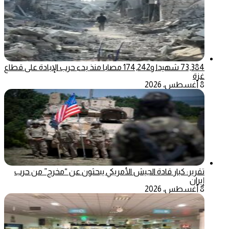
73,384 شهيدا و174,242 مصابا منذ بدء حرب الإبادة على قطاع
غزة
8 أغسطس، 2026
تقرير: كبار قادة الجيش الأمريكي يبحثون عن “مخرج” من حرب
إيران
8 أغسطس، 2026