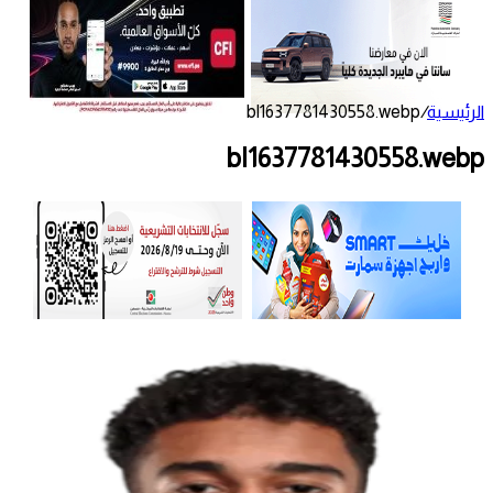
الرئيسية
/
bl1637781430558.webp
bl1637781430558.webp