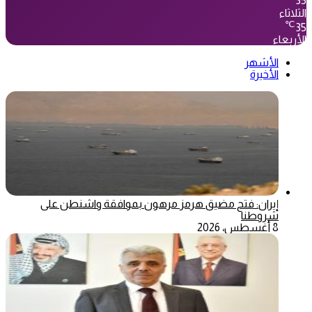
35
الثلاثاء
℃
35
الأربعاء
الأشهر
الأخيرة
إيران: فتح مضيق هرمز مرهون بموافقة واشنطن على
شروطنا
8 أغسطس، 2026