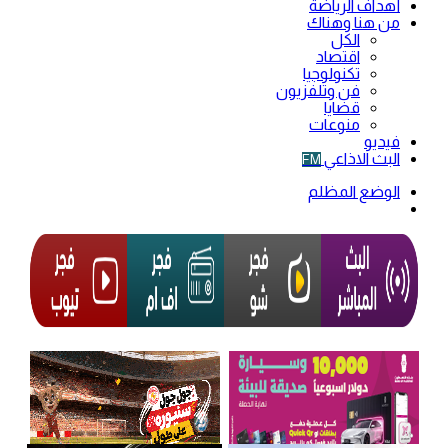
أهداف الرياضة
من هنا وهناك
الكل
اقتصاد
تكنولوجيا
فن وتلفزيون
قضايا
منوعات
فيديو
البث الاذاعي
FM
الوضع المظلم