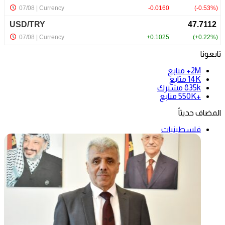
تابعونا
2M+
متابع
14K
متابع
835k
مشترك
+550K
متابع
المضاف حديثاً
فلسطينيات