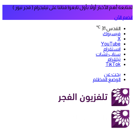
لمتابعة أهم الأخبار أولاً بأول تابعوا قناتنا على تيليجرام ( فجر نيوز )
انضم الآن
℃
القدس
31
فيسبوك
‫X
‫YouTube
انستقرام
سناب تشات
تيلقرام
‫TikTok
بحث عن
الوضع المظلم