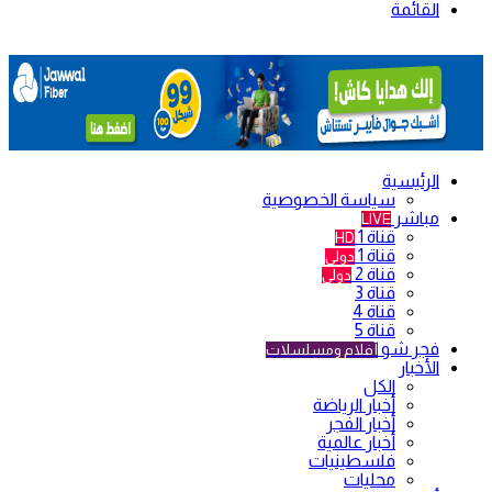
القائمة
الرئيسية
سياسة الخصوصية
مباشر
LIVE
قناة 1
HD
قناة 1
دولي
قناة 2
دولي
قناة 3
قناة 4
قناة 5
فجر شو
أفلام ومسلسلات
الأخبار
الكل
أخبار الرياضة
أخبار الفجر
أخبار عالمية
فلسطينيات
محليات