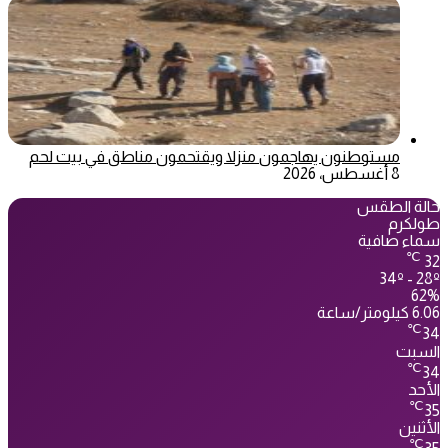
مستوطنون يهاجمون منزلا ويقتحمون مناطق في بيت لحم
8 أغسطس، 2026
حالة الطقس
طولكرم
سماء صافية
℃
32
34º - 28º
62%
6.06 كيلومتر/ساعة
℃
34
السبت
℃
34
الأحد
℃
35
الأثنين
℃