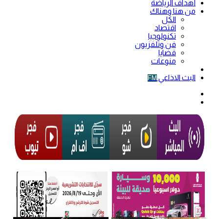
أهداف الرياضة
من هنا وهناك
الكل
اقتصاد
تكنولوجيا
فن وتلفزيون
قضايا
منوعات
فيديو
البث الاذاعي
FM
الوضع
المظلم