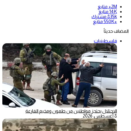
2M+
متابع
14K
متابع
835k
مشترك
+550K
متابع
المضاف حديثاً
فلسطينيات
الاحتلال يحتجز مواطنين من طمون ومخيم الفارعة
8 أغسطس، 2026