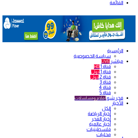
القائمة
الرئيسية
سياسة الخصوصية
مباشر
LIVE
قناة 1
HD
قناة 1
دولي
قناة 2
دولي
قناة 3
قناة 4
قناة 5
فجر شو
أفلام ومسلسلات
الأخبار
الكل
أخبار الرياضة
أخبار الفجر
أخبار عالمية
فلسطينيات
محليات