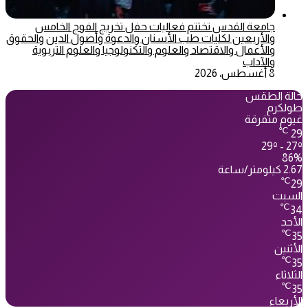
جامعة القدس تختتم فعاليات حفل تخريج الفوج الخامس
والأربعين لكليات طب الأسنان والدعوة وأصول الدين والحقوق
والأعمال والاقتصاد والعلوم والتكنولوجيا والعلوم التربوية
والآداب
8 أغسطس، 2026
حالة الطقس
طولكرم
غيوم متفرقة
℃
29
29º - 27º
86%
2.67 كيلومتر/ساعة
℃
29
السبت
℃
34
الأحد
℃
35
الأثنين
℃
35
الثلاثاء
℃
35
الأربعاء