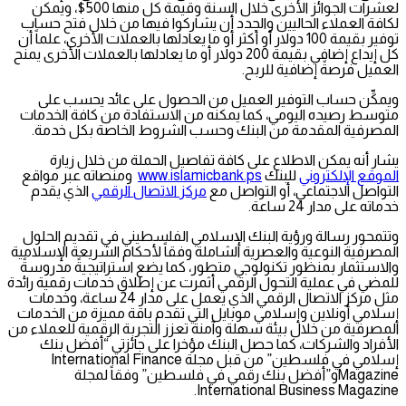
لعشرات الجوائز الأخرى خلال السنة وقيمة كل منها 500$، ويمكن
لكافة العملاء الحاليين والجدد أن يشاركوا فيها من خلال فتح حساب
توفير بقيمة 100 دولار أو أكثر أو ما يعادلها بالعملات الأخرى، علماً أن
كل إيداع إضافي بقيمة 200 دولار أو ما يعادلها بالعملات الأخرى يمنح
العميل فرصةً إضافية للربح.
ويمكِّن حساب التوفير العميل من الحصول على عائد يحسب على
متوسط رصيده اليومي، كما يمكنه من الاستفادة من كافة الخدمات
المصرفية المقدمة من البنك وحسب الشروط الخاصة بكل خدمة.
يشار أنه يمكن الاطلاع على كافة تفاصيل الحملة من خلال زيارة
الموقع الإلكتروني
للبنك
www.islamicbank.ps
ومنصاته عبر مواقع
التواصل الاجتماعي، أو التواصل مع
مركز الاتصال الرقمي
الذي يقدم
خدماته على مدار 24 ساعة.
وتتمحور رسالة ورؤية البنك الإسلامي الفلسطيني في تقديم الحلول
المصرفية النوعية والعصرية الشاملة وفقاً لأحكام الشريعة الإسلامية
والاستثمار بمنظور تكنولوجي متطور، كما يضع استراتيجيةً مدروسةً
للمضي في عملية التحول الرقمي أثمرت عن إطلاق خدمات رقمية رائدة
مثل مركز الاتصال الرقمي الذي يعمل على مدار 24 ساعة، وخدمات
إسلامي أونلاين وإسلامي موبايل التي تقدم باقة مميزة من الخدمات
المصرفية من خلال بيئة سهلة وآمنة تعزز التجربة الرقمية للعملاء من
الأفراد والشركات، كما حصل البنك مؤخرا على جائزتي “أفضل بنك
إسلامي في فلسطين” من قبل مجلة International Finance
Magazineو”أفضل بنك رقمي في فلسطين” وفقاً لمجلة
International Business Magazine.