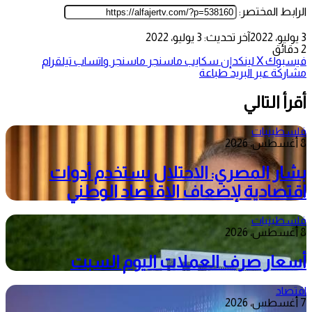
الرابط المختصر:
3 يوليو، 2022
آخر تحديث: 3 يوليو، 2022
2 دقائق
فيسبوك
‫X
لينكدإن
سكايب
ماسنجر
ماسنجر
واتساب
تيلقرام
مشاركة عبر البريد
طباعة
أقرأ التالي
فلسطينيات
8 أغسطس، 2026
بشار المصري: الاحتلال يستخدم أدوات
اقتصادية لإضعاف الاقتصاد الوطني
فلسطينيات
8 أغسطس، 2026
أسعار صرف العملات اليوم السبت
اقتصاد
7 أغسطس، 2026