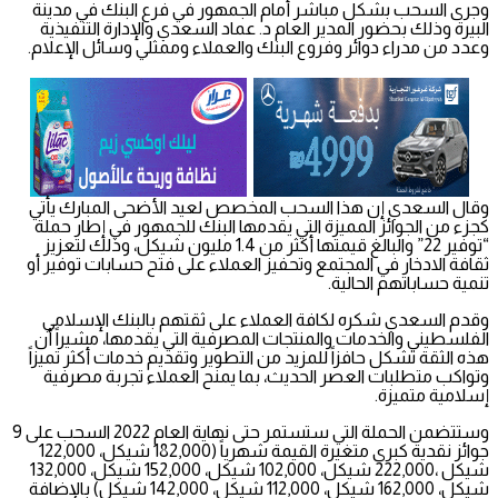
وجرى السحب بشكل مباشر أمام الجمهور في فرع البنك في مدينة
البيرة وذلك بحضور المدير العام د. عماد السعدي والإدارة التنفيذية
وعدد من مدراء دوائر وفروع البنك والعملاء وممثلي وسائل الإعلام.
وقال السعدي إن هذا السحب المخصص لعيد الأضحى المبارك يأتي
كجزء من الجوائز المميزة التي يقدمها البنك للجمهور في إطار حملة
“توفير 22” والبالغ قيمتها أكثر من 1.4 مليون شيكل، وذلك لتعزيز
ثقافة الادخار في المجتمع وتحفيز العملاء على فتح حسابات توفير أو
تنمية حساباتهم الحالية.
وقدم السعدي شكره لكافة العملاء على ثقتهم بالبنك الإسلامي
الفلسطيني والخدمات والمنتجات المصرفية التي يقدمها، مشيراً أن
هذه الثقة تشكل حافزاً للمزيد من التطوير وتقديم خدمات أكثر تميزاً
وتواكب متطلبات العصر الحديث، بما يمنح العملاء تجربة مصرفية
إسلامية متميزة.
وستتضمن الحملة التي ستستمر حتى نهاية العام 2022 السحب على 9
جوائز نقدية كبرى متغيرة القيمة شهرياً (182,000 شيكل، 122,000
شيكل ،222,000 شيكل، 102,000 شيكل، 152,000 شيكل، 132,000
شيكل، 162,000 شيكل، 112,000 شيكل، 142,000 شيكل) بالإضافة