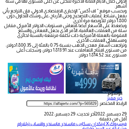
الأولى خلال الأيام الثلاثة الأخيرة لتتخلى عن أعلى مستوى لها في ستة
أشهر.
وبحسب موقع ” اف أكس” الإخباري الافتصادي الدولي، فإن التراجع يأتي
بفعل نشاط عمليات التصحيح وجني الأرباح ،على وشك التداول دون
1.800 دولار للأونصة مرة أخرى.
ويضغط على الأسعار أيضا ،انتعاش مستويات الدولار الأميركي مقابل
سلة من العملات العالمية، الأمر الذي يجعل المعادن والسلع
المقومة بالعملة الأميركية ذات تكلفة مرتفعة بالنسبة لحائزي
ومستهلكي العملات الأخرى.
وتراجعت أسعار معدن الذهب بنسبة 0.75 بالمئة إلى 1.800.35دولار،
من مستوى افتتاح التعاملات عند 1.813.91 دولار، وسجلت أعلى
مستوى عند 1.814.52 دولار.
الوسوم
خبر مميز
الرابط المختصر:
29 ديسمبر، 2022
آخر تحديث: 29 ديسمبر، 2022
أقل من دقيقة
فيسبوك
‫X
لينكدإن
سكايب
ماسنجر
ماسنجر
واتساب
تيلقرام
مشاركة عبر البريد
طباعة