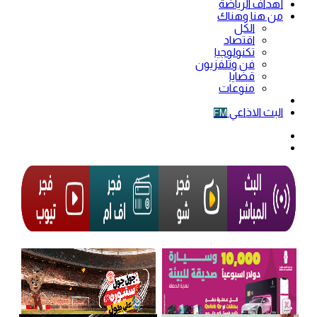
أهداف الرياضة
من هنا وهناك
الكل
اقتصاد
تكنولوجيا
فن وتلفزيون
قضايا
منوعات
فيديو
البث الاذاعي
FM
الوضع
المظلم