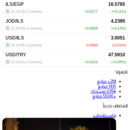
تابعونا
2M+
متابع
14K
متابع
835k
مشترك
+550K
متابع
المضاف حديثاً
فلسطينيات