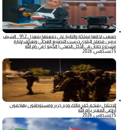
صنعت لذاتها مملكة والثانية على دفعتها بمعدل 91.2 .. الشيف
نرمين مصلح البلوي درست التصنيع الغذائي وتعكف لإنارة
مشروع خاص في الأكل الصحي ( الكيتو ) في رام الله
5 أغسطس، 2026
الاحتلال يقتحم كفر مالك ودير جرير ومستوطنون يهاجمون
أراضي المغير برام الله
5 أغسطس، 2026