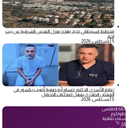
مخطط استيطاني جديد يهدد بعزل القدس الشرقية عن بيت
لحم
5 أغسطس، 2026
إعلام الأسرى: الدكتور حسام أبو صفية أُصيب بكسور في
القفص الصدري بفعل اعتداءات الاحتلال
5 أغسطس، 2026
حالة الطقس
طولكرم
سماء صافية
℃
28