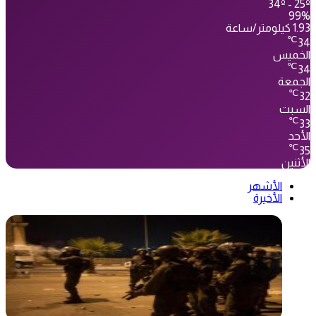
34º - 25º
99%
1.93 كيلومتر/ساعة
℃
34
الخميس
℃
34
الجمعة
℃
32
السبت
℃
33
الأحد
℃
35
الأثنين
الأشهر
الأخيرة