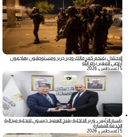
الاحتلال يقتحم كفر مالك ودير جرير ومستوطنون يهاجمون
أراضي المغير برام الله
5 أغسطس، 2026
باسم الرئيس: وزير الداخلية يمنح العميد جيسون لانجليه ميدالية
الخدمة الممتازة
5 أغسطس، 2026