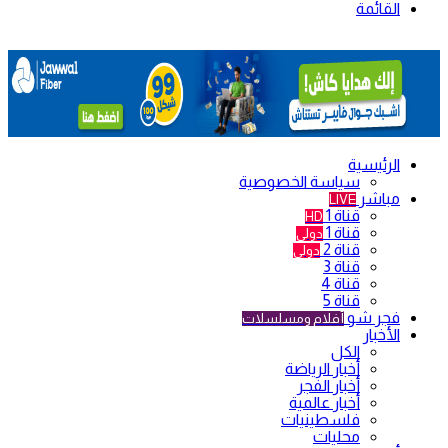
القائمة
الرئيسية
سياسة الخصوصية
مباشر
LIVE
قناة 1
HD
قناة 1
دولي
قناة 2
دولي
قناة 3
قناة 4
قناة 5
فجر شو
أفلام ومسلسلات
الأخبار
الكل
أخبار الرياضة
أخبار الفجر
أخبار عالمية
فلسطينيات
محليات