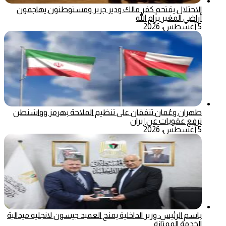
الاحتلال يقتحم كفر مالك ودير جرير ومستوطنون يهاجمون
أراضي المغير برام الله
5 أغسطس، 2026
طهران وعُمان تتفقان على تنظيم الملاحة بهرمز وواشنطن
ترفع عقوبات عن إيران
5 أغسطس، 2026
باسم الرئيس: وزير الداخلية يمنح العميد جيسون لانجليه ميدالية
الخدمة الممتازة