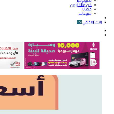
تكنولوجيا
فن وتلفزيون
قضايا
منوعات
فيديو
البث الاذاعي
FM
الوضع
المظلم