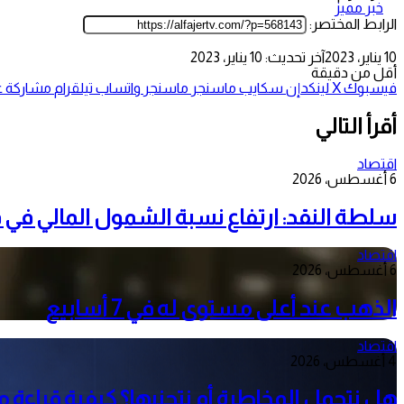
خبر مميز
الرابط المختصر:
10 يناير، 2023
آخر تحديث: 10 يناير، 2023
أقل من دقيقة
فيسبوك
‫X
لينكدإن
سكايب
ماسنجر
ماسنجر
واتساب
تيلقرام
مشاركة عب
أقرأ التالي
اقتصاد
6 أغسطس، 2026
سلطة النقد: ارتفاع نسبة الشمول المالي في فلسطين إلى 73
اقتصاد
6 أغسطس، 2026
الذهب عند أعلى مستوى له في 7 أسابيع
اقتصاد
4 أغسطس، 2026
هل نتحمل المخاطرة أم نتجنبها؟ كيفية قراءة 