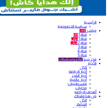
الرئيسية
سياسة الخصوصية
مباشر
LIVE
قناة 1
HD
قناة 1
دولي
قناة 2
دولي
قناة 3
قناة 4
قناة 5
فجر شو
أفلام ومسلسلات
الأخبار
الكل
أخبار الرياضة
أخبار الفجر
أخبار عالمية
فلسطينيات
محليات
أهداف الرياضة
من هنا وهناك
الكل
اقتصاد