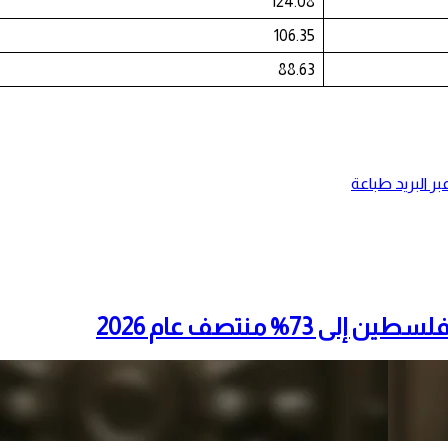
124.08
106.35
88.63
ر البريد
طباعة
% منتصف عام 2026