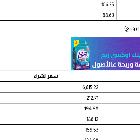
106.35
88.63
 وبيع)
سعر الشراء
6,615.22
212.71
194.98
186.12
159.53