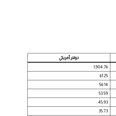
دولار أمريكي
1,904.76
61.25
56.14
53.59
45.93
35.73