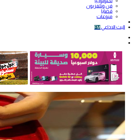
تكنولوجيا
فن وتلفزيون
قضايا
منوعات
فيديو
البث الاذاعي
FM
الوضع
المظلم