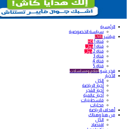
الرئيسية
سياسة الخصوصية
مباشر
LIVE
قناة 1
HD
قناة 1
دولي
قناة 2
دولي
قناة 3
قناة 4
قناة 5
فجر شو
أفلام ومسلسلات
الأخبار
الكل
أخبار الرياضة
أخبار الفجر
أخبار عالمية
فلسطينيات
محليات
أهداف الرياضة
من هنا وهناك
الكل
اقتصاد