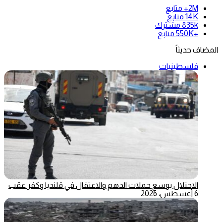
2M+
متابع
14K
متابع
835k
مشترك
+550K
متابع
المضاف حديثاً
فلسطينيات
الاحتلال يوسع حملات الدهم والاعتقال في قلنديا وكفر عقب
6 أغسطس، 2026