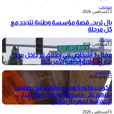
منوعات
2 أغسطس، 2026
بال تريد… قصة مؤسسة وطنية تتجدد مع
كل مرحلة
منوعات
2 أغسطس، 2026
مقتل 3 أشخاص في إطلاق نار داخل مركز
تجاري بولاية إيداهو الأمريكية
غير مصنف
28 يوليو، 2026
الكويت وكوريا ومصر وفلسطين ضيوف
بفنهم على مسرح(الهيبودروم)اللجنة
الإعلامية لمهرجان جرش
5 أغسطس، 2026