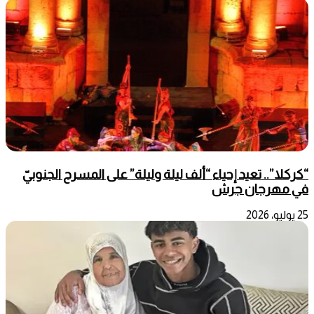
“كركلا”.. تعيد إحياء “ألف ليلة وليلة” على المسرح الجنوبيّ
في مهرجان جرش
25 يوليو، 2026