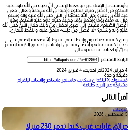
وأوضحت دار الإفتاء عبر موقعها الرسمي أنَّ صيام نبي الله داود عليه
السلام من أفضل صيام التطوع وأحبه إلى الله سبحانه وتعالى؛ فعن
عبد الله بن عمرو رضي الله عنهما أن النبي صلى الله عليه وآله وسلم
قال له: «صُمْ يَوْمًا وَأَفْطِرْ يَوْمًا، فَذَلِكَ صِيَامُ دَاوُدَ عَلَيْهِ السَّلاَمُ، وَهُوَ
أَفْضَلُ الصِّيَامِ»، فَقُلْتُ: إِنِّي أُطِيقُ أَفْضَلَ مِنْ ذَلِكَ، فَقَالَ النَّبِيُّ صَلَّى اللهُ
عَلَيْهِ وَآله وَسَلَّمَ؟ «لاَ أَفْضَلَ مِنْ ذَلِكَ» متفقٌ عليه، واللفظ للبخاري.
وعن كيفيته: صيام يوم وإفطار يوم، بشرط ألَّا يضعفه الصوم على
هذه الكيفية عما هو أفضل منه من الواجبات والحقوق اللازمة لربه عزَّ
وجلَّ أو لعباده سبحانه وتعالى.
الرابط المختصر:
4 فبراير، 2024
آخر تحديث: 4 فبراير، 2024
دقيقة واحدة
فيسبوك
‫X
لينكدإن
سكايب
ماسنجر
ماسنجر
واتساب
تيلقرام
مشاركة عبر البريد
طباعة
أقرأ التالي
منوعات
5 أغسطس، 2026
حرائق غابات غرب كندا تدمر 230 منزلا