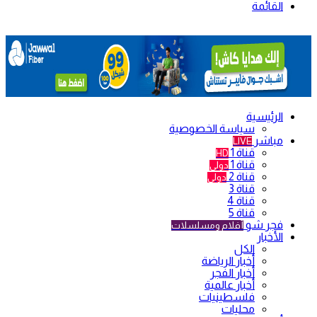
القائمة
الرئيسية
سياسة الخصوصية
مباشر
LIVE
قناة 1
HD
قناة 1
دولي
قناة 2
دولي
قناة 3
قناة 4
قناة 5
فجر شو
أفلام ومسلسلات
الأخبار
الكل
أخبار الرياضة
أخبار الفجر
أخبار عالمية
فلسطينيات
محليات