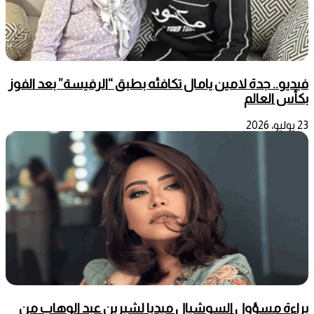
فيديو.. جدة لامين يامال تكافئه بطبق “الرفيسة” بعد الفوز
بكأس العالم
23 يوليو، 2026
براءة مسؤول السوشيال ميديا لشيرين عبد الوهاب من