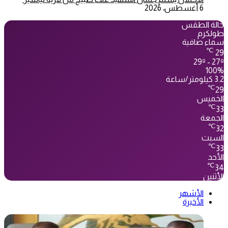
6 أغسطس، 2026
حالة الطقس
طولكرم
سماء صافية
℃
29
29º - 27º
100%
3.2 كيلومتر/ساعة
℃
29
الخميس
℃
33
الجمعة
℃
32
السبت
℃
33
الأحد
℃
34
الأثنين
الأشهر
الأخيرة