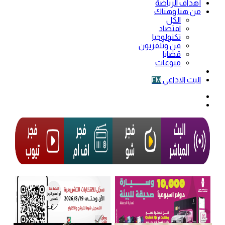
أهداف الرياضة
من هنا وهناك
الكل
اقتصاد
تكنولوجيا
فن وتلفزيون
قضايا
منوعات
فيديو
البث الاذاعي
FM
الوضع
المظلم