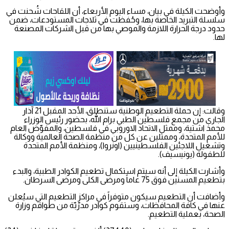
وأوضحت الكيلة في بيان، مساء اليوم الأربعاء، أن اللقاحات شُحنت في
سلسلة التبريد الخاصة بها، وحُفظت في ثلاجات المستودعات، ضمن
حدود درجة الحرارة اللازمة والموصي بها من قبل الشركات المصنعة
لها.
وقالت: إن حملة التطعيم الوطنية ستنطلق، الأحد المقبل 21 آذار
الجاري من مجمع فلسطين الطبي برام الله، بحضور رئيس الوزراء
محمد اشتية، وممثل الاتحاد الاوروبي في فلسطين، والمفوّض العام
للأمم المتحدة، وممثلين عن كل من منظمة الصحة العالمية ووكالة
وتشغيل اللاجئين الفلسطينيين (اونروا)، ومنظمة الأمم المتحدة
للطفولة (يونيسيف).
وأشارت الكيلة إلى أنه سيتم استكمال تطعيم الكوادر الطبية، والبدء
بتطعيم المسنين فوق 75 عاماً ومرضى الكلى ومرضى السرطان.
وأضافت أن التطعيم سيكون متوفراً في مراكز التطعيم التي سيُعلن
عنها في كافة المحافظات، وستقوم كوادر مدرّبّة من طواقم وزارة
الصحة، بعملية التطعيم.