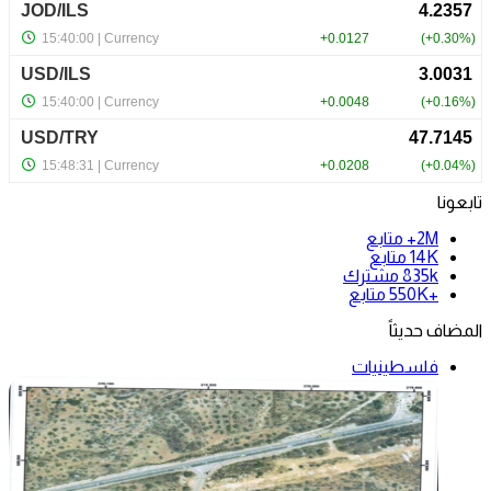
تابعونا
2M+
متابع
14K
متابع
835k
مشترك
+550K
متابع
المضاف حديثاً
فلسطينيات