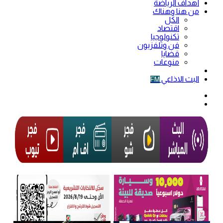
أهداف الرياضة
من هنا وهناك
الكل
اقتصاد
تكنولوجيا
فن وتلفزيون
قضايا
منوعات
فيديو
البث الاذاعي
FM
الوضع
المظلم