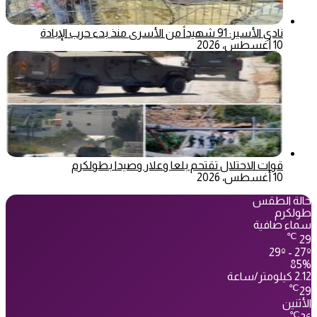
نادي الأسير: 91 شهيداً من الأسرى منذ بدء حرب الإبادة
10 أغسطس، 2026
قوات الاحتلال تقتحم بلعا وعلار وصيدا بطولكرم
10 أغسطس، 2026
حالة الطقس
طولكرم
سماء صافية
℃
29
29º - 27º
85%
2.12 كيلومتر/ساعة
℃
29
الأثنين
℃