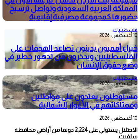
المملكة العربية السعودية وتواصل ترسيخ
حضورها كمجموعة مصرفية إقليمية
فلسطينيات
10 أغسطس، 2026
خبراء أمميون يدينون تصاعد الهجمات على
الفلسطينيين ويحذرون من تدهور خطير في
وضع حقوق الإنسان
فلسطينيات
10 أغسطس، 2026
مستوطنون يعتدون على مواطنين
وممتلكاتهم في الأغوار الشمالية
10 أغسطس، 2026
الاحتلال يستولي على 2,224 دونما من أراضي محافظة
سلفيت