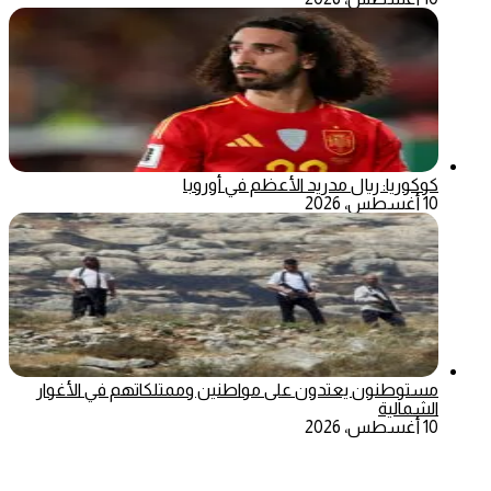
كوكوريا: ريال مدريد الأعظم في أوروبا
10 أغسطس، 2026
مستوطنون يعتدون على مواطنين وممتلكاتهم في الأغوار
الشمالية
10 أغسطس، 2026
‫X
تيلقرام
ماسنجر
ماسنجر
واتساب
فيسبوك