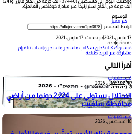
ووصلت، اليوم، إلى فلسطين (37440) ألف جرعة من لقاح فايزر، و(24)
ألف جرعة من لقاح استرازنيكا، عبر مبادرة كوفاكس العالمية.
الوسوم
خبر مميز
الرابط المختصر:
17 مارس، 2021
آخر تحديث: 17 مارس، 2021
دقيقة واحدة
فيسبوك
‫X
لينكدإن
سكايب
ماسنجر
ماسنجر
واتساب
تيلقرام
مشاركة عبر البريد
طباعة
أقرأ التالي
فلسطينيات
10 أغسطس، 2026
الاحتلال يستولي على 2,224 دونما من أراضي
محافظة سلفيت
فلسطينيات
10 أغسطس، 2026
مجموعة بنك الأردن تدشّن فرعها الأول في