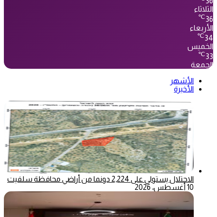
36
الثلاثاء
℃
36
الأربعاء
℃
34
الخميس
℃
33
الجمعة
الأشهر
الأخيرة
الاحتلال يستولي على 2,224 دونما من أراضي محافظة سلفيت
10 أغسطس، 2026