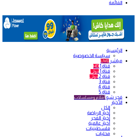
القائمة
الرئيسية
سياسة الخصوصية
مباشر
LIVE
قناة 1
HD
قناة 1
دولي
قناة 2
دولي
قناة 3
قناة 4
قناة 5
فجر شو
أفلام ومسلسلات
الأخبار
الكل
أخبار الرياضة
أخبار الفجر
أخبار عالمية
فلسطينيات
محليات