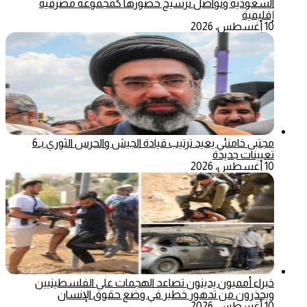
السعودية وتواصل ترسيخ حضورها كمجموعة مصرفية
إقليمية
10 أغسطس، 2026
مجتبى خامنئي يعيد ترتيب قيادة الجيش والحرس الثوري بـ6
تعيينات جديدة
10 أغسطس، 2026
خبراء أمميون يدينون تصاعد الهجمات على الفلسطينيين
ويحذرون من تدهور خطير في وضع حقوق الإنسان
10 أغسطس، 2026