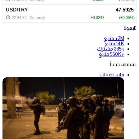
تابعونا
2M+
متابع
14K
متابع
835k
مشترك
+550K
متابع
المضاف حديثاً
فلسطينيات