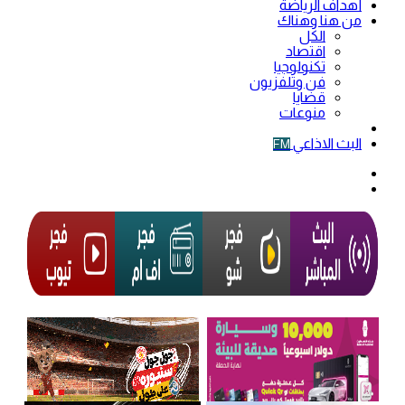
أهداف الرياضة
من هنا وهناك
الكل
اقتصاد
تكنولوجيا
فن وتلفزيون
قضايا
منوعات
فيديو
البث الاذاعي
FM
الوضع
المظلم