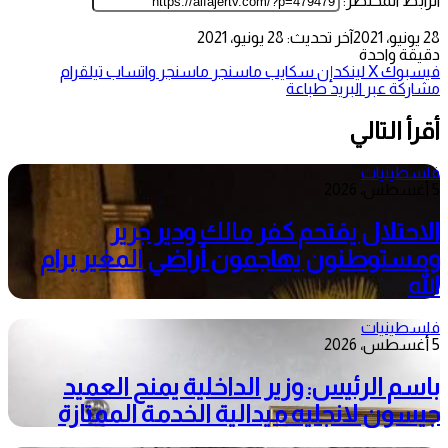
الرابط المختصر:
28 يونيو، 2021
آخر تحديث: 28 يونيو، 2021
دقيقة واحدة
فيسبوك
‫X
لينكدإن
سكايب
ماسنجر
ماسنجر
واتساب
تيلقرام
مشاركة عبر البريد
طباعة
أقرأ التالي
فلسطينيات
5 أغسطس، 2026
الاحتلال يقتحم كفر مالك ودير جرير
ومستوطنون يهاجمون أراضي المغير برام
الله
فلسطينيات
5 أغسطس، 2026
باسم الرئيس: وزير الداخلية يمنح العميد
جيسون لانجليه ميدالية الخدمة الممتازة