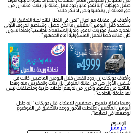
قال المفوض السياسي العام، المتحدث باسم الأجهزة الأمنية اللواء
طلال دويكات “إننا نقدر عاليا ردود فعل عائلة نزار بنات، قائلاً: إن من
حق العائلة أن يغضبوا ونحن لا ننكر ذلك”.
وأضاف في مقابلة مع اجيال “نحن في انتظار نتائج لجنة التحقيق التي
ستحدد خلال اليومين المقبلين ما الذي حصل، وستضع الحروف الاولى
لتحديد مسار مجريات الامور، ولدينا الاستعداد لنُحاسب ولماذا لا ،،وإن
كان هناك خطأ نتحمل المسؤولية أمام الجمهور” .
وأضاف دويكات إن ردود الفعل خلال اليومين الماضيين كانت في
شقين، الأول هي من عائلة المتوفى نزار بنات والمقربين منه وهذا
بالتاكيد من حقهم، واخرى من لديهم أجندات حزبية ومنطلقات ليس
لها علاقة بالحادث”.
وفيما يتعلق بتعرض صحفيين للاعتداء، قال دويكات ” إنه خلال
اليومين الماضيين اختلطت الأمور ووعد بالتحقيق في الموضوع
لوضعها في نصابها”.
الوسوم
خبر مميز