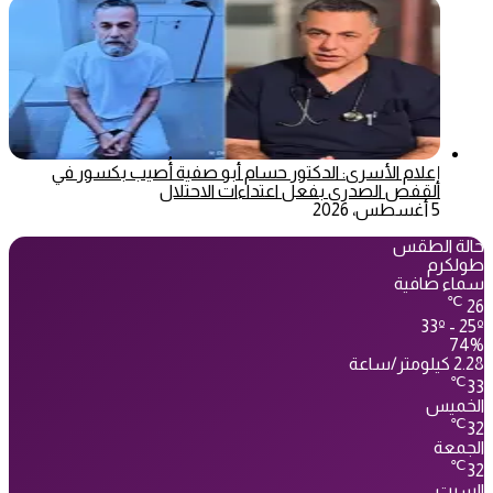
إعلام الأسرى: الدكتور حسام أبو صفية أُصيب بكسور في
القفص الصدري بفعل اعتداءات الاحتلال
5 أغسطس، 2026
حالة الطقس
طولكرم
سماء صافية
℃
26
33º - 25º
74%
2.28 كيلومتر/ساعة
℃
33
الخميس
℃
32
الجمعة
℃
32
السبت