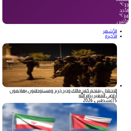
℃
33
الأحد
℃
34
الأثنين
الأشهر
الأخيرة
الاحتلال يقتحم كفر مالك ودير جرير ومستوطنون يهاجمون
أراضي المغير برام الله
5 أغسطس، 2026