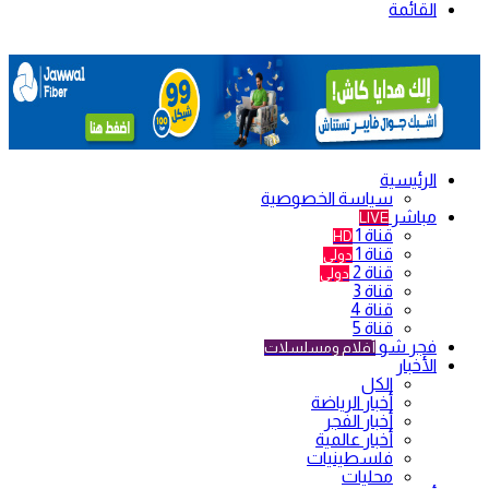
القائمة
الرئيسية
سياسة الخصوصية
مباشر
LIVE
قناة 1
HD
قناة 1
دولي
قناة 2
دولي
قناة 3
قناة 4
قناة 5
فجر شو
أفلام ومسلسلات
الأخبار
الكل
أخبار الرياضة
أخبار الفجر
أخبار عالمية
فلسطينيات
محليات