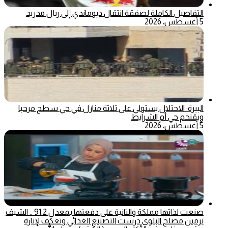
التفاصيل الكاملة لصفقة انتقال ديوماندي إلى ريال مدريد
5 أغسطس، 2026
البيرة: الاحتلال يستولي على ثلاثة منازل في حي سطح مرحبا
ويقتحم حي أم الشرايط
5 أغسطس، 2026
صنعت لذاتها مملكة والثانية على دفعتها بمعدل 91.2 .. الشيف
نرمين مصلح البلوي درست التصنيع الغذائي وتعكف لإنارة