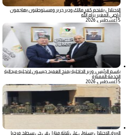
الاحتلال يقتحم كفر مالك ودير جرير ومستوطنون يهاجمون
أراضي المغير برام الله
5 أغسطس، 2026
باسم الرئيس: وزير الداخلية يمنح العميد جيسون لانجليه ميدالية
الخدمة الممتازة
5 أغسطس، 2026
البيرة: الاحتلال يستولي على ثلاثة منازل في حي سطح مرحبا