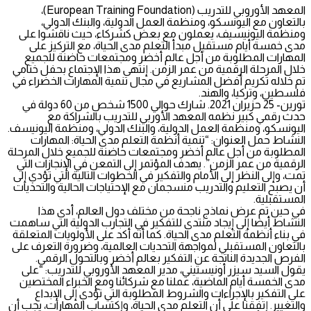
المعهد الأوروبي للتدريب (European Training Foundation)،
بالتعاون مع اليونسكو، ومنظمة العمل الدولية، والبنك الدولي،
ومنظمة اليونيسيف، يعملون مع بعض كشركاء، حيث ناقشوا على
مدى خمسة أيام مستقبل مبدأ التعلم مدى الحياة، مع التركيز على
المهارات المطلوبة من أجل عالم أخضر ومجتمعات حاضنة للجميع
خلال المرحلة الرقمية من عمر الزمن. إنتهى هذا الإجتماع بحفل ختامي
تم خلاله تكريم أفضل المشاريع في مجال تنمية المهارات الخضراء في
فلسطين، وتركيا، والهند.
تورين- 25 حزيران 2021. شارك حوالي 1500 شخص من 60 دولة في
حدث رقمي كبير نظمه المعهد الأوربي للتدريب بالشراكة مع
اليونسكو، ومنظمة العمل الدولية، والبنك الدولي، ومنظمة اليونيسف.
النشاط حمل العنوان: “تنمية أنظمة التعلم مدى الحياة: المهارات
المطلوبة من أجل عالم أخضر ومجتمعات حاضنة للجميع خلال المرحلة
الرقمية من عمر الزمن”. يهدف المؤتمر إلى التمعن في الإنجازات التي
تمت، وإلى النظر إلى الأمام والتفكير في الخطوات التالية التي تؤدي إلى
أن يصبح التعليم والتدريب منسجمان مع الإحتياجات الحالية والتحديات
المستقبلية.
في حين تم عرض نماذج ناجحة من مختلف دول العالم، أدى هذا
النشاط أيضا إلى إيجاد منتدى للتفكير في التجارب الدولية التي ساهمت
في بناء أنظمة التعلم مدى الحياة. كما أنه أكد على الأولويات المتعلقة
بالتعاون المستقبلي لمواجهة التحديات العالمية، وضرورة التعرف على
الفرص الجديدة الناتجة عن التفكير بعالم أخضر وبالتحول الرقمي.
يقول السيد سيزر أونيستيني، مدير المعهد الأوروبي للتدريب: “على
مدى الخمسة أيام الماضية، عملنا مع شركائنا ومع الخبراء المختصين
على التفكير بالإجراءات والشروط المطلوبة التي تؤدي إلى الإبداع
والتغيير. إتفقنا على أن التعلم مدى الحياة، وإكتساب المهارات، يجب أن