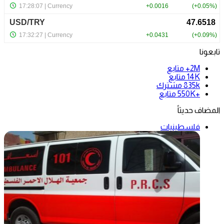
تابعونا
2M+
متابع
14K
متابع
835k
مشترك
+550K
متابع
المضاف حديثاً
فلسطينيات