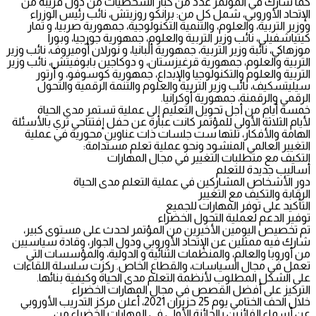
كما شارك في المؤتمر عدد من كبار الشخصيات من دول قريبة من
الإتحاد الأوروبي، شمل كل من: برانكو روزيتش، نائب رئيس الوزراء
ووزير التربية، والعلوم، والتنمية التكنولوجية، جمهورية صربيا، و تمار
كيتياشفيلي، نائب وزير التربية والعلوم، جمهورية جورجيا، وبورا
موزهاكي، نائبة وزير التربية، جمهورية ألبانيا، و نورلان أوميروف، نائب وزير
التربية والعلوم، جمهورية قرغيزستان، و دوكاجين بابوفيتش، نائب وزير
التربية والعلوم والتكنولوجيا والإبداع، جمهورية كوسوفو، و أرتور
سيليتسكيف، نائب وزير التربية والعلوم والتنمة الرقمية والتحول
الرقمي والرقمنة، جمهورية أوكرانيا.
خمسة أيام من أجل تحويل التعليم إلى عملية تستمر مدى الحياة
لأيام الثلاثة الأولى للمؤتمر كانت عبارة عن حفل إفتتاحي ثري بالأسئلة
الهامة والأفكار، تلتها ست جلسات ذات عناوين محورية في عملية
التغيير العالمي المنشود ونحو عملية تعلم مستدامة:
التكيف مع متطلبات التغيير في مجال المهارات
أساليب جديدة للتعلم
دور الأشخاص المشاركين في عملية التعلم مدى الحياة
الرقابة والتكيف مع التغيير
التأكيد على توفر المهارات للجميع
توفير الدعم لعملية التحول الخضراء
تم تخصيص اليومين الأخيرين من المؤتمر لحدث على مستوى كبير،
شارك فيه ممثلين عن الإتحاد الأوروبي ودول الجوار، وقادة سياسيين
من أوروبا والعالم، والمنظمات الثنائية و الدولية، والمؤسسات التي
تعمل في مجال السياسات، والقطاع الخاص. ركزت سلسلة اللقاءات
على الشكل المطلوب لأنظمة التعلم مدى الحياة وكيفية بنائها.
التركيز على أفضل القصص في مجال المهارات الخضراء
خلال الحف الختامي يوم 25 حزيران 2021، أعلن مركز التدريب الأوروبي
عن أسماء الفائزين بالجائزة الأولى في المهارات الخضراء من