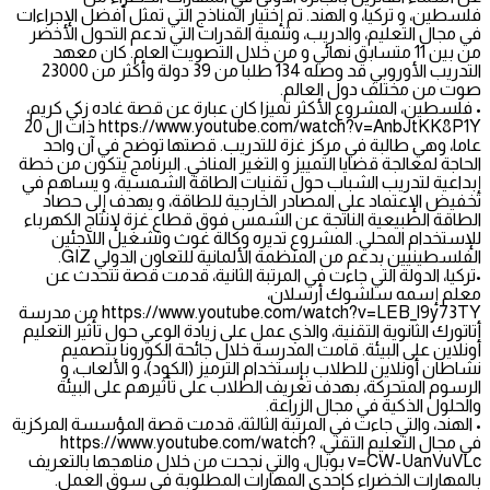
فلسطين، و تركيا، و الهند. تم إختيار المناذج التي تمثل أفضل الإجراءات
في مجال التعليم، والدريب، وتنمية القدرات التي تدعم التحول الأخضر
من بين 11 متسابق نهائي و من خلال التصويت العام. كان معهد
التدريب الأوروبي قد وصله 134 طلبا من 39 دولة وأكثر من 23000
صوت من مختلف دول العالم.
• فلسطين، المشروع الأكثر تميزا كان عبارة عن قصة غاده زكي كريم،
https://www.youtube.com/watch?v=AnbJtKK8P1Y ذات ال 20
عاما، وهي طالبة في مركز غزة للتدريب. قصتها توضح في آن واحد
الحاجة لمعالجة قضايا التمييز و التغير المناخي. البرنامج يتكون من خطة
إبداعية لتدريب الشباب حول تقنيات الطاقة الشمسية، و يساهم في
تخفيض الإعتماد على المصادر الخارجية للطاقة، و يهدف إلى حصاد
الطاقة الطبيعية الناتجة عن الشمس فوق قطاع غزة لإنتاج الكهرباء
للإستخدام المحلي. المشروع تديره وكالة غوث وتشغيل اللاجئين
الفلسطينيين بدعم من المنظمة الألمانية للتعاون الدولي GIZ.
•تركيا، الدولة التي جاءت في المرتبة الثانية، قدمت قصة تتحدث عن
معلم إسمه سلشوك أرسلان،
https://www.youtube.com/watch?v=LEB_l9y73TY من مدرسة
أتاتورك الثانوية التقنية، والذي عمل على زيادة الوعي حول تأثير التعليم
أونلاين على البيئة. قامت المدرسة خلال جائحة الكورونا بتصميم
نشاطان أونلاين للطلاب بإستخدام الترميز (الكود)، و الألعاب، و
الرسوم المتحركة، بهدف تعريف الطلاب على تأثيرهم على البيئة
والحلول الذكية في مجال الزراعة.
• الهند، والتي جاءت في المرتبة الثالثة، قدمت قصة المؤسسة المركزية
في مجال التعليم التقني، https://www.youtube.com/watch?
v=CW-UanVuVLc بوبال، والتي نجحت من خلال مناهجها بالتعريف
بالمهارات الخضراء كإحدى المهارات المطلوبة في سوق العمل.