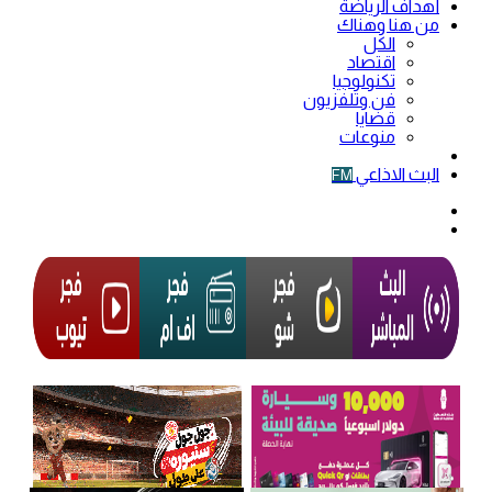
أهداف الرياضة
من هنا وهناك
الكل
اقتصاد
تكنولوجيا
فن وتلفزيون
قضايا
منوعات
فيديو
البث الاذاعي
FM
الوضع
المظلم