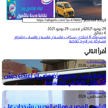
الرابط المختصر:
29 يونيو، 2021
آخر تحديث: 29 يونيو، 2021
4 دقائق
فيسبوك
‫X
لينكدإن
سكايب
ماسنجر
ماسنجر
واتساب
تيلقرام
مشاركة عبر البريد
طباعة
أقرأ التالي
فلسطينيات
6 أغسطس، 2026
إصابة مسن بجروح ورضوض إثر اعتداء جيش
الاحتلال عليه في ترمسعيا
فلسطينيات
6 أغسطس، 2026
الرئيس المصري وملك البحرين يشددان على