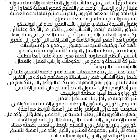
يصبحا جزء أساسي من عمليات التحول الإقتصادية والإجتماعية، وإنه
علينا أن نرى الإنسان الباحث عن التعليم كمحورللعملية كلها و أن لا
نترك أحد ورائنا. المعهد الأوروبي للتدريب ملتزم تماما بدعم العملية
التنموية والسير قدما نجو مجتمعات خضراء.”
وتقول السيدة ستيفانيا جيانيني، نائب المدير العام في اليونسكو
لشؤون التعليم: “يتحمل الشباب العبيء الأكبر من الأزمة، وعلينا أن
نركز جهود التعليم والتدريب من أجل عملية التعافي التي يحتاجونها.
مؤتمرنا هذا أظهر القوة الكامنة في الشراكات التي تؤدي إلى تحقيق
الأهداف”. ويضيف السيد سانجهيون لي، مدير دائرة سياسات
التوظيف في منظمة العمل الدولية: “المسؤولية مشتركة نحو
تأسيس ألنظم المطلوبة للتعلم مدى الحياة، علما بأنها تتطلب
الشراكة النشطة والدعم من الحكومات، وأرباب العمل، والعمال،
والمؤسسات التربوية”.
“بينما نعمل على بناء مجتمعات مستدامة و حاضنة للجميع، علينا أن
نشمل فئة الشباب ضمن سياساتنا وبصفتهم شركاء في التغيير.
معا، علينا أن نوفر لهم المهارات وشبكات التواصل التي تمكنهم من
نشر أفكارهم بأمان” – يقول السيد أفشان خان، المدير الإقليمي
لأوروبا و وسط آسيا، منظمة اليونيسف.
شراكة دولية من أجل بناء مستقبل أفضل
المفوض الأوروبي لشؤون التوظيف الحقوق الإجتماعية، نيكولاس
شميدت، تحدث إلى المؤتمر، وأكد على أهمية الترابط مع أجندة
المهارات الأوروبية التي يعتبر أنفسه من الداعمين لها، والتي تؤكد على
أهمية الإصلاح في السياسات التي تتبناها الدول المجاورة للإتحاد
الأوروبي. باتريزيو بيانكي، وزير التعليم اللإيطالي، تحدث بصفته ممثلا
لبلاده التي ترأس مجموعة العشرين الكبار، وأكد على أهمية التنسق
المشترك و التعاون الدولي لمواجهة التحديات.