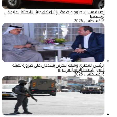
إصابة مسن بجروح ورضوض إثر اعتداء جيش الاحتلال عليه في
ترمسعيا
6 أغسطس، 2026
الرئيس المصري وملك البحرين يشددان على ضرورة تهيئة
المجال لإعادة الإعمار في غزة
6 أغسطس، 2026