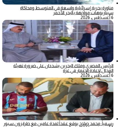
مناورة بحرية إسرائيلية واسعة في المتوسط ومحاكاة
سيناريوهات مواجهة بالبحر الأحمر
6 أغسطس، 2026
الرئيس المصري وملك البحرين يشددان على ضرورة تهيئة
المجال لإعادة الإعمار في غزة
6 أغسطس، 2026
رسمياً: محمد صلاح يوقع عقداً لمدة عامين مع طرابزون سبور