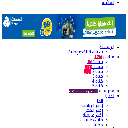
القائمة
الرئيسية
سياسة الخصوصية
مباشر
LIVE
قناة 1
HD
قناة 1
دولي
قناة 2
دولي
قناة 3
قناة 4
قناة 5
فجر شو
أفلام ومسلسلات
الأخبار
الكل
أخبار الرياضة
أخبار الفجر
أخبار عالمية
فلسطينيات
محليات