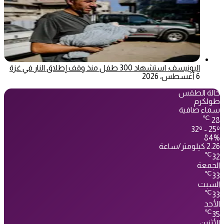
اليونيسف: استشهاد 300 طفل منذ وقف إطلاق النار في غزة
6 أغسطس، 2026
حالة الطقس
طولكرم
سماء صافية
℃
28
32º - 25º
84%
2.26 كيلومتر/ساعة
℃
32
الجمعة
℃
33
السبت
℃
33
الأحد
℃
35
الأثنين