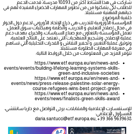
شاركت في هذا النشاط أكثر من 10893 مدرسة، قدمت الدعم
للطلاب لكي يتمكنوا من من تطوير المهارات الخضراء المفيدة لهم في
حياتهم المهنية مستقبلا.
خلفية الموضوع
المؤسسة الأوروبية للتدريب هي ذراع الإتحاد الأوروبي لدعم دول الجوار
في مجال إصلاح التعليم، و التدريب، وأنظمة وهيكليات سوق العمل.
تعمل المؤسسة بالتعاون مع صناع السياسات، والخبراء، بهدف دعم
عملية الإصلاح، وتشجيع المنهجيات التي تعتمد على النتائج العلمية،
وتوثيق عملية التغيير، و تحفير النقاش و القدرات التحليلية التي تساهم
في معرفة المهارات الطلوبة مستقبلا.
تتوفر المزيد من المعلومات من خلال الروابط التالية:
https://www.etf.europa.eu/en/news-and-
events/events/building-lifelong-learning-systems-skills-
green-and-inclusive-societies
https://www.etf.europa.eu/en/news-and-
events/news/press-release-palestine-solar-energy-
course-refugees-wins-best-project-green
https://www.etf.europa.eu/en/news-and-
events/news/finalists-green-skills-award
للإستفسارت الإعلامية والمقابلات، يرجى التواصل مع داريا سانتتشي،
المسؤول الإعلامي:
daria.santucci@etf.europa.eu
, +39 366 9639638