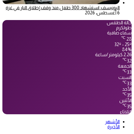
اليونيسف: استشهاد 300 طفل منذ وقف إطلاق النار في غزة
6 أغسطس، 2026
حالة الطقس
طولكرم
سماء صافية
℃
28
32º - 25º
84%
2.26 كيلومتر/ساعة
℃
32
الجمعة
℃
33
السبت
℃
33
الأحد
℃
35
الأثنين
℃
35
الثلاثاء
الأشهر
الأخيرة