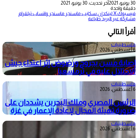
30 يونيو، 2021
آخر تحديث: 30 يونيو، 2021
دقيقة واحدة
فيسبوك
‫X
لينكدإن
سكايب
ماسنجر
ماسنجر
واتساب
تيلقرام
مشاركة عبر البريد
طباعة
أقرأ التالي
فلسطينيات
6 أغسطس، 2026
إصابة مسن بجروح ورضوض إثر اعتداء جيش
الاحتلال عليه في ترمسعيا
فلسطينيات
6 أغسطس، 2026
الرئيس المصري وملك البحرين يشددان على
ضرورة تهيئة المجال لإعادة الإعمار في غزة
فلسطينيات
6 أغسطس، 2026