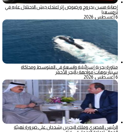
إصابة مسن بجروح ورضوض إثر اعتداء جيش الاحتلال عليه في
ترمسعيا
6 أغسطس، 2026
مناورة بحرية إسرائيلية واسعة في المتوسط ومحاكاة
سيناريوهات مواجهة بالبحر الأحمر
6 أغسطس، 2026
الرئيس المصري وملك البحرين يشددان على ضرورة تهيئة