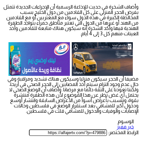
وأضاف الشخرة في حديث للإذاعة الرسمية أن الإجراءات الجديدة تتمثل
بفرض الحجر المنزلي على كل القادمين من دول الخليج بسبب
المخالطة الكبيرة في هذه الدول سواء مع المغتربين أو مع القادمين
من الهند أو غيرها من الدول التي تعتبر مناطق حمراء بتواجد الطفرة
الهندية فيها.وأكد الشخرة أنه سيكون هناك متابعة للقادمين وأخد
العينات منهم كل 3 إلى 4 أيام.
مضيفا أن الحجر سيكون منزليا وسيكون هناك تشديد ومراقبة وفي
حال عدم وجود التزام سيتم أخذ المصابين إلى الحجر الصحي في أريحا،
ولكننا تعودنا على الثقة دائما مع مرضانا. وأضاف أن الوضع الصحي لا
يحتمل أي غض نظر عن هذا الموضوع لأن هذه الطفرة منتشرة
بقوة، وتتسبب بأعراض أسوأ من الأعراض السابقة وانتشار أوسع
ودخول أكبر للمشافي بعد استقرار الوضع في فلسطين وحالات
الإصابات والوفيات والدخول للمشافي قلت في فلسطين.
الوسوم
خبر مميز
الرابط المختصر: