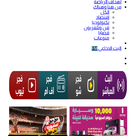
أهداف الرياضة
من هنا وهناك
الكل
اقتصاد
تكنولوجيا
فن وتلفزيون
قضايا
منوعات
فيديو
البث الاذاعي
FM
الوضع
المظلم