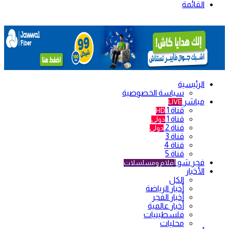
القائمة
الرئيسية
سياسة الخصوصية
مباشر
LIVE
قناة 1
HD
قناة 1
دولي
قناة 2
دولي
قناة 3
قناة 4
قناة 5
فجر شو
أفلام ومسلسلات
الأخبار
الكل
أخبار الرياضة
أخبار الفجر
أخبار عالمية
فلسطينيات
محليات