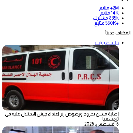
2M+
متابع
14K
متابع
835k
مشترك
+550K
متابع
المضاف حديثاً
فلسطينيات
إصابة مسن بجروح ورضوض إثر اعتداء جيش الاحتلال عليه في
ترمسعيا
6 أغسطس، 2026