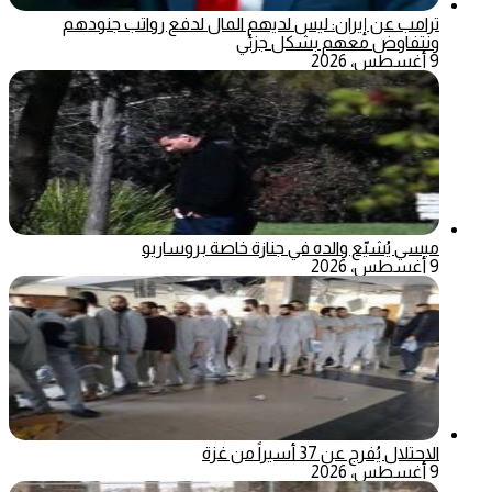
ترامب عن إيران: ليس لديهم المال لدفع رواتب جنودهم
ونتفاوض معهم بشكل جزئي
9 أغسطس، 2026
ميسي يُشيّع والده في جنازة خاصة بروساريو
9 أغسطس، 2026
الاحتلال يُفرج عن 37 أسيراً من غزة
9 أغسطس، 2026