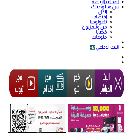
أهداف الرياضة
من هنا وهناك
الكل
اقتصاد
تكنولوجيا
فن وتلفزيون
قضايا
منوعات
فيديو
البث الاذاعي
FM
الوضع
المظلم