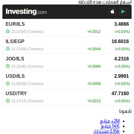
أسعار العملات هذه اللحظة
تابعونا
2M+
متابع
14K
متابع
835k
مشترك