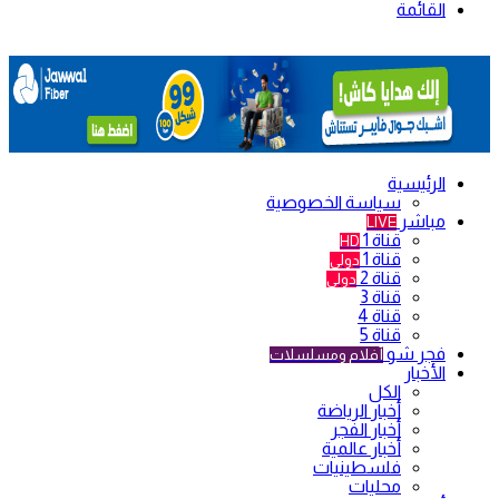
القائمة
الرئيسية
سياسة الخصوصية
مباشر
LIVE
قناة 1
HD
قناة 1
دولي
قناة 2
دولي
قناة 3
قناة 4
قناة 5
فجر شو
أفلام ومسلسلات
الأخبار
الكل
أخبار الرياضة
أخبار الفجر
أخبار عالمية
فلسطينيات
محليات