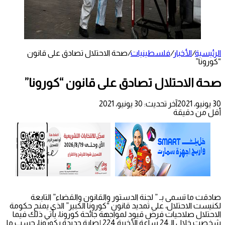
الرئيسية
/
الأخبار
/
فلسطينيات
/
صحة الاحتلال تصادق على قانون
“كورونا”
صحة الاحتلال تصادق على قانون “كورونا”
30 يونيو، 2021
آخر تحديث: 30 يونيو، 2021
أقل من دقيقة
صادقت ما تسمى بـ ” لجنة الدستور والقانون والقضاء” التابعة
لكنيست الاحتلال، على تمديد قانون “كورونا الكبير” الذي يمنح حكومة
الاحتلال صلاحيات فرض قيود لمواجهة جائحة كورونا، يأتي ذلك فيما
شخصت خلال الـ24 ساعة الأخيرة 224 إصابة جديدة بكورونا، حسب ما