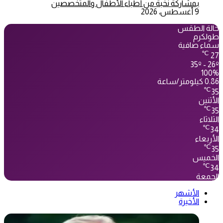
بمشاركة نخبة من أطباء الأطفال والمتخصصين
9 أغسطس، 2026
حالة الطقس
طولكرم
سماء صافية
℃
27
35º - 26º
100%
0.86 كيلومتر/ساعة
℃
35
الأثنين
℃
35
الثلاثاء
℃
34
الأربعاء
℃
35
الخميس
℃
34
الجمعة
الأشهر
الأخيرة