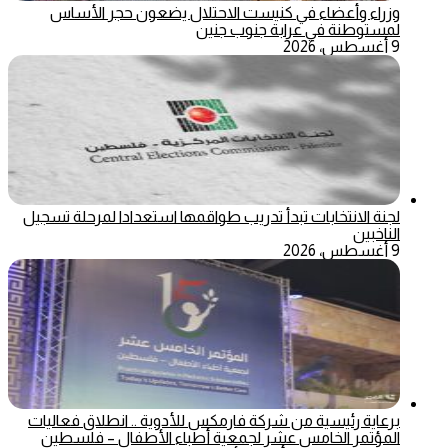
وزراء وأعضاء في كنيست الاحتلال يضعون حجر الأساس
لمستوطنة في عرابة جنوب جنين
9 أغسطس، 2026
لجنة الانتخابات تبدأ تدريب طواقمها استعدادا لمرحلة تسجيل
الناخبين
9 أغسطس، 2026
برعاية رئيسية من شركة فارمكس للأدوية .. انطلاق فعاليات
المؤتمر الخامس عشر لجمعية أطباء الأطفال – فلسطين