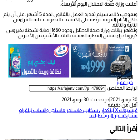
أعلنت وزارة صحة الاحتلال اليوم الأربعاء.
وبموجب ذلك، سيتم تمديد العمل بالقانون لمدة 5 أشهر، على أن يتم
خلال الأيام القريبة عرضه على الكنيست للتصويت عليه بالقراءتين
الثانية والثالثة.
وتظهر بيانات وزارة صحة الاحتلال وجود 1660 إصابة نشطة بفيروس
كورونا جراء تفشي الفطرة الهندية بالبلاد بالأسبوعين الأخيرين.
الوسوم
خبر مميز
الرابط المختصر:
30 يونيو، 2021
آخر تحديث: 30 يونيو، 2021
أقل من دقيقة
فيسبوك
‫X
لينكدإن
سكايب
ماسنجر
ماسنجر
واتساب
تيلقرام
مشاركة عبر البريد
طباعة
أقرأ التالي