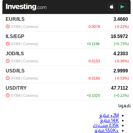
تابعونا
2M+
متابع
14K
متابع
835k
مشترك
+550K
متابع