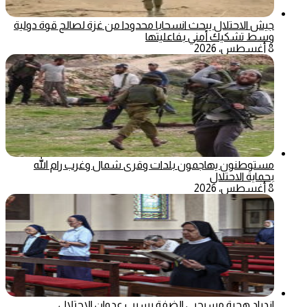
جيش الاحتلال يبحث انسحابا محدودا من غزة لصالح قوة دولية
وسط تشكيك أمني بفاعليتها
8 أغسطس، 2026
مستوطنون يهاجمون بلدات وقرى شمال وغرب رام الله
بحماية الاحتلال
8 أغسطس، 2026
ازدياد هجرة مسيحيي الضفة بسبب عدوان الاحتلال