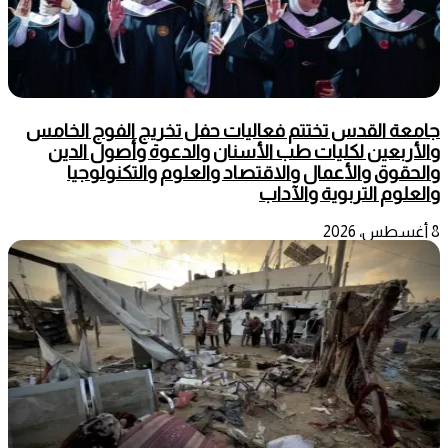
جامعة القدس تختتم فعاليات حفل تخريج الفوج الخامس
والأربعين لكليات طب الأسنان والدعوة وأصول الدين
والحقوق والأعمال والاقتصاد والعلوم والتكنولوجيا
والعلوم التربوية والآداب
8 أغسطس، 2026