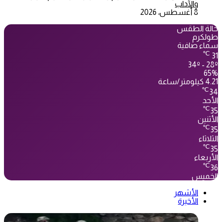
والآداب
8 أغسطس، 2026
حالة الطقس
طولكرم
سماء صافية
℃
31
34º - 28º
65%
4.21 كيلومتر/ساعة
℃
34
الأحد
℃
35
الأثنين
℃
35
الثلاثاء
℃
35
الأربعاء
℃
36
الخميس
الأشهر
الأخيرة