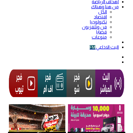
أهداف الرياضة
من هنا وهناك
الكل
اقتصاد
تكنولوجيا
فن وتلفزيون
قضايا
منوعات
فيديو
البث الاذاعي
FM
الوضع
المظلم