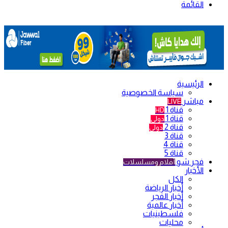
القائمة
الرئيسية
سياسة الخصوصية
مباشر
LIVE
قناة 1
HD
قناة 1
دولي
قناة 2
دولي
قناة 3
قناة 4
قناة 5
فجر شو
أفلام ومسلسلات
الأخبار
الكل
أخبار الرياضة
أخبار الفجر
أخبار عالمية
فلسطينيات
محليات