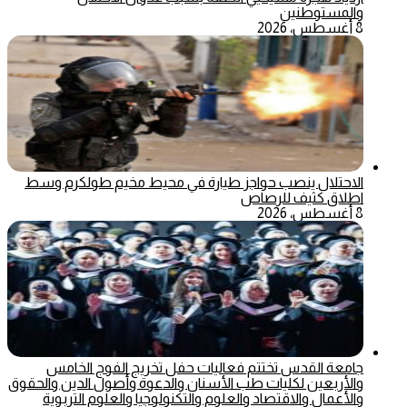
والمستوطنين
8 أغسطس، 2026
الاحتلال ينصب حواجز طيارة في محيط مخيم طولكرم وسط
اطلاق كثيف للرصاص
8 أغسطس، 2026
جامعة القدس تختتم فعاليات حفل تخريج الفوج الخامس
والأربعين لكليات طب الأسنان والدعوة وأصول الدين والحقوق
والأعمال والاقتصاد والعلوم والتكنولوجيا والعلوم التربوية