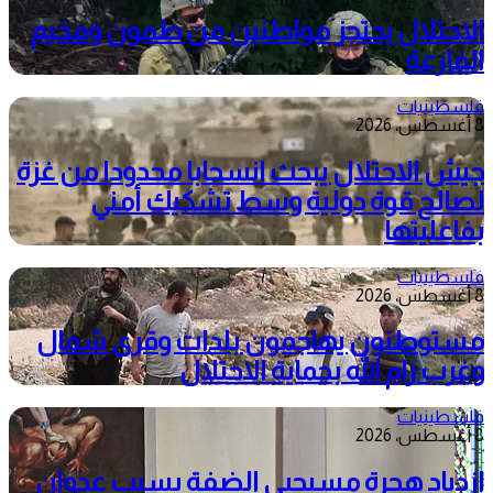
الاحتلال يحتجز مواطنين من طمون ومخيم
الفارعة
فلسطينيات
8 أغسطس، 2026
جيش الاحتلال يبحث انسحابا محدودا من غزة
لصالح قوة دولية وسط تشكيك أمني
بفاعليتها
فلسطينيات
8 أغسطس، 2026
مستوطنون يهاجمون بلدات وقرى شمال
وغرب رام الله بحماية الاحتلال
فلسطينيات
8 أغسطس، 2026
ازدياد هجرة مسيحيي الضفة بسبب عدوان