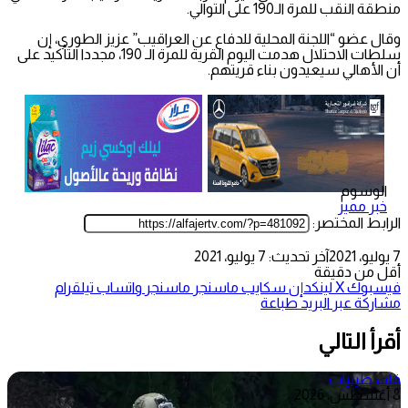
منطقة النقب للمرة الـ190 على التوالي.
وقال عضو “اللجنة المحلية للدفاع عن العراقيب” عزيز الطوري، إن
سلطات الاحتلال هدمت اليوم القرية للمرة الـ 190، مجددا التأكيد على
أن الأهالي سيعيدون بناء قريتهم.
الوسوم
خبر مميز
الرابط المختصر:
7 يوليو، 2021
آخر تحديث: 7 يوليو، 2021
أقل من دقيقة
فيسبوك
‫X
لينكدإن
سكايب
ماسنجر
ماسنجر
واتساب
تيلقرام
مشاركة عبر البريد
طباعة
أقرأ التالي
فلسطينيات
8 أغسطس، 2026