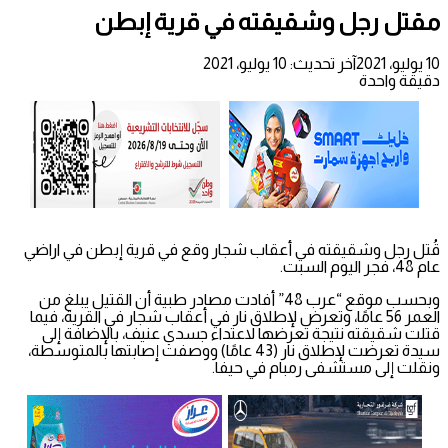
مقتل رجل وشقيقته في قرية إبطن
10 يوليو، 2021
آخر تحديث: 10 يوليو، 2021
دقيقة واحدة
قُتل رجل وشقيقته في أعقاب شجار وقع في قرية إبطن في اراضي
عام 48، فجر اليوم السبت.
وبحسب موقع “عرب 48” أفادت مصادر طبية أن القتيل يبلغ من
العمر 56 عامًا، وتعرض لإطلاق نار في أعقاب شجار في القرية، فيما
قتلت شقيقته نتيجة تعرضها لاعتداء جسدي عنيف، بالإضافة إلى
سيدة تعرضت لإطلاق نار (43 عامًا) ووصفت إصابتها بالمتوسطة،
ونقلت إلى مستشفى رمبام في حيفا.