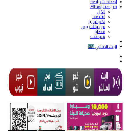
أهداف الرياضة
من هنا وهناك
الكل
اقتصاد
تكنولوجيا
فن وتلفزيون
قضايا
منوعات
فيديو
البث الاذاعي
FM
الوضع
المظلم