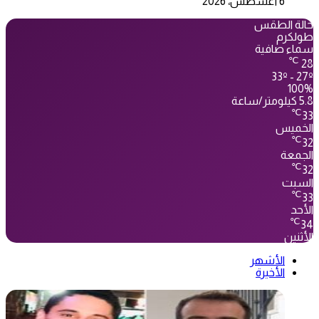
6 أغسطس، 2026
حالة الطقس
طولكرم
سماء صافية
℃
28
33º - 27º
100%
5.8 كيلومتر/ساعة
℃
33
الخميس
℃
32
الجمعة
℃
32
السبت
℃
33
الأحد
℃
34
الأثنين
الأشهر
الأخيرة