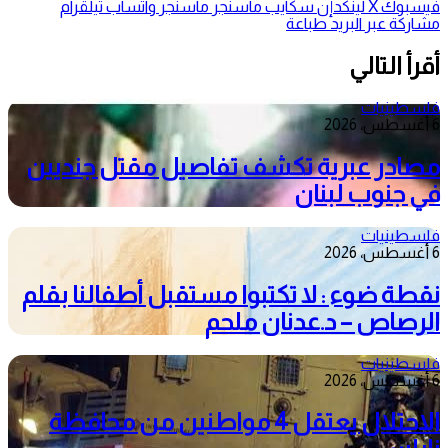
فيسبوك
‫X
لينكدإن
سكايب
ماسنجر
ماسنجر
واتساب
تيلقرام
مشاركة عبر البريد
طباعة
أقرأ التالي
فلسطينيات
6 أغسطس، 2026
مصادر عبرية تكشف تفاصيل مقتل جنديين
في جنوب لبنان
فلسطينيات
6 أغسطس، 2026
نقطة ضوء : لا تكتبوا مستقبل أطفالنا بقلم
الرصاص – د.عدنان ملحم
فلسطينيات
6 أغسطس، 2026
الاحتلال يعتقل 4 مواطنين من محافظة