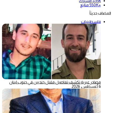
835k
مشترك
+550K
متابع
المضاف حديثاً
فلسطينيات
مصادر عبرية تكشف تفاصيل مقتل جنديين في جنوب لبنان
6 أغسطس، 2026