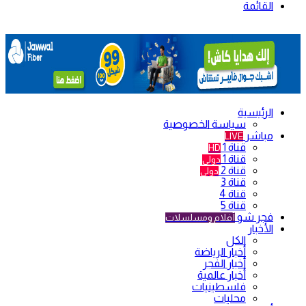
القائمة
الرئيسية
سياسة الخصوصية
مباشر
LIVE
قناة 1
HD
قناة 1
دولي
قناة 2
دولي
قناة 3
قناة 4
قناة 5
فجر شو
أفلام ومسلسلات
الأخبار
الكل
أخبار الرياضة
أخبار الفجر
أخبار عالمية
فلسطينيات
محليات