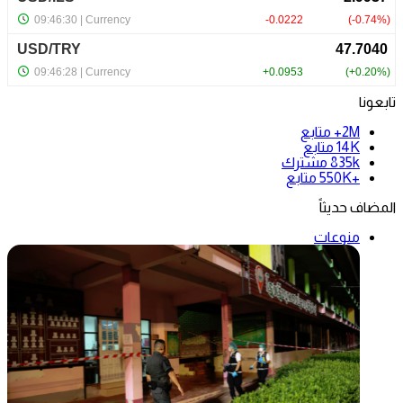
تابعونا
2M+
متابع
14K
متابع
835k
مشترك
+550K
متابع
المضاف حديثاً
منوعات