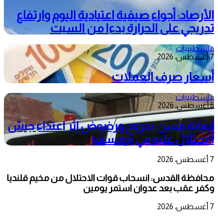
الأرصاد: أجواء صيفية اعتيادية اليوم وارتفاع
تدريجي على الحرارة بدءا من السبت
فلسطينيات
7 أغسطس، 2026
أسعار صرف العملات
فلسطينيات
6 أغسطس، 2026
إصابة مسن بجروح ورضوض إثر اعتداء جيش
الاحتلال عليه في ترمسعيا
7 أغسطس، 2026
محافظة القدس: انسحاب قوات الاحتلال من مخيم قلنديا
وكفر عقب بعد عدوان استمر يومين
7 أغسطس، 2026