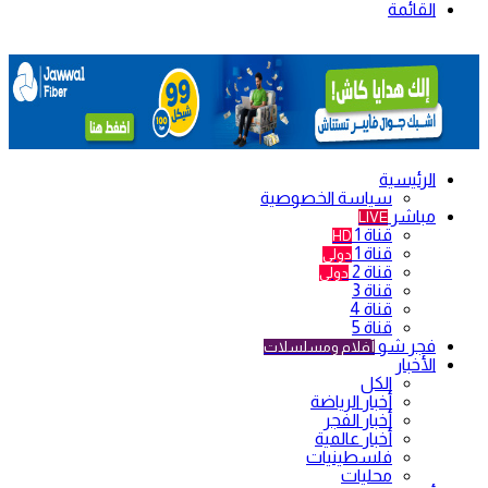
القائمة
الرئيسية
سياسة الخصوصية
مباشر
LIVE
قناة 1
HD
قناة 1
دولي
قناة 2
دولي
قناة 3
قناة 4
قناة 5
فجر شو
أفلام ومسلسلات
الأخبار
الكل
أخبار الرياضة
أخبار الفجر
أخبار عالمية
فلسطينيات
محليات