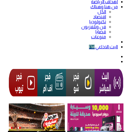
أهداف الرياضة
من هنا وهناك
الكل
اقتصاد
تكنولوجيا
فن وتلفزيون
قضايا
منوعات
فيديو
البث الاذاعي
FM
الوضع
المظلم