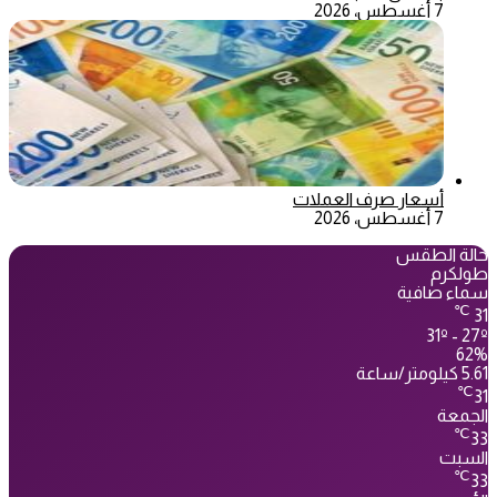
7 أغسطس، 2026
أسعار صرف العملات
7 أغسطس، 2026
حالة الطقس
طولكرم
سماء صافية
℃
31
31º - 27º
62%
5.61 كيلومتر/ساعة
℃
31
الجمعة
℃
33
السبت
℃
33