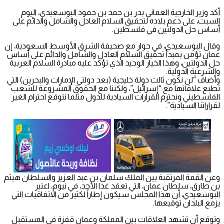
أكد وزير الخارجية العماني بدر بن حمد بن حمود البوسعيدي، اليوم
السبت، على دعم بلاده لتحقيق السلام العادل والشامل والدائم على
أساس حل الدولتين في فلسطين.
وقال البوسعيدي، في حوار مع صحيفة الشرق الأوسط السعودية، إن
عمان تؤمن بمبدأ تحقيق السلام العادل والشامل والدائم على أساس
حل الدولتين، وهذا الخيار الوحيد الذي تؤكد عليه مبادرة السلام العربية
والشرعية الدولية.
وأضاف “لن نكون ثالث دولة خليجية (بعد دولتي الإمارات والبحرين) التي
تطبع علاقاتها مع “إسرائيل”، ولكننا مع الحقوق المشروعة للشعب
الفلسطيني ونحترم القرارات السيادية للدول مثلما نتوقع احترام الغير
لقراراتنا السيادية”.
وعن القمة المرتقبة بين الملك سلمان بن عبد العزيز والسلطان هيثم
بن طارق، سلطان عمان، التي تعقد غدا الأحد، في نيوم، اعتبر
البوسعيدي، أن هذا المجلس سيكون إطاراً لكثير من الاتفاقيات التي
يزمع البلدان توقيعها.
وتوقع أن تشهد العلاقات بين المملكة وعمان قفزة في المستقبل