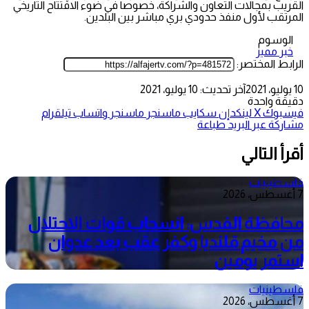
القريب بمجالات التعاون والشراكة، خصوصا في ضوء الافتتاح التاريخي
المرتقب لأول منفذ حدودي بري مباشر بين البلدين.
الوسوم
خبر مميز
الرابط المختصر:
10 يوليو، 2021
آخر تحديث: 10 يوليو، 2021
دقيقة واحدة
فيسبوك
‫X
لينكدإن
سكايب
ماسنجر
ماسنجر
واتساب
تيلقرام
مشاركة عبر البريد
طباعة
أقرأ التالي
فلسطينيات
7 أغسطس، 2026
محافظة القدس: انسحاب قوات الاحتلال
من مخيم قلنديا وكفر عقب بعد عدوان
استمر يومين
فلسطينيات
7 أغسطس، 2026