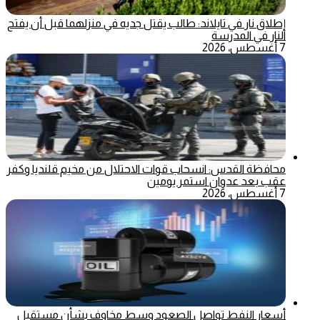
إطلاق نار في تايلاند: طالب يقتل جديه في منزلهما قبل أن يفتح
النار في المدرسة
7 أغسطس، 2026
محافظة القدس: انسحاب قوات الاحتلال من مخيم قلنديا وكفر
عقب بعد عدوان استمر يومين
7 أغسطس، 2026
أسعار النفط تواصل الصعود وسط مخاوف بشأن مستقبل