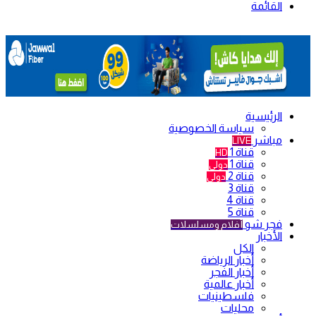
القائمة
الرئيسية
سياسة الخصوصية
مباشر
LIVE
قناة 1
HD
قناة 1
دولي
قناة 2
دولي
قناة 3
قناة 4
قناة 5
فجر شو
أفلام ومسلسلات
الأخبار
الكل
أخبار الرياضة
أخبار الفجر
أخبار عالمية
فلسطينيات
محليات