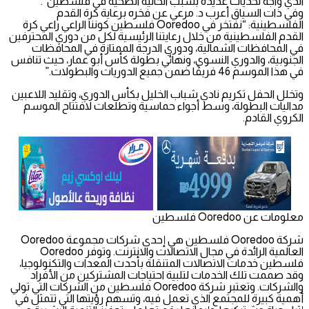
الذي واجه تحديات عديدة بسبب الحالية الصحية في فلسطين”.
وفي ذات السياق أعرب د. مرعي عن فخره برعاية كرة القدم
الفلسطينية: “نفتخر في Ooredoo فلسطين كوننا الراعي راعي كرة
القدم الفلسطينية من خلال رعايتنا الرئيسية لكل من دوري المحترفين
في المحافظات الشمالية، ودوري الدرجة الممتازة في المحافظات
الجنوبية، والدوري النسوي، ونهائي بطولة كأس أبو عمار، حيث تنافس
في هذا الموسم 46 فريقًا ضمن جميع الدوريات والبطولات.”
وتخلل الحفل تكريم نادي شباب الخليل بكأس الدوري، وتقليد اللاعبين
مداليات البطولة، وسط أجواء حماسية وتطلعات لافتتاح الموسم
الكروي القادم.
معلومات عن Ooredoo فلسطين
شركة Ooredoo فلسطين هي إحدى شركات مجموعة Ooredoo
العالمية الرائدة في مجال الاتصالات والانترنت. وتوفر Ooredoo
فلسطين خدمات الاتصالات المتنقلة بأحدث المعدات والتكنولوجيا،
وقد صممت تلك الخدمات لتلبية احتياجات المشتركين من الأفراد
والشركات. وتعتبر شركة Ooredoo فلسطين من الشركات التي تولي
أهمية كبيرة للمجتمع الذي تعمل فيه، وتسهم رؤيتها التي تتمثل في