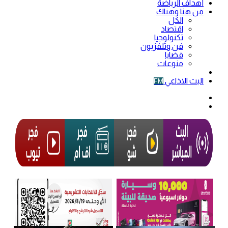
أهداف الرياضة
من هنا وهناك
الكل
اقتصاد
تكنولوجيا
فن وتلفزيون
قضايا
منوعات
فيديو
البث الاذاعي
FM
الوضع
المظلم