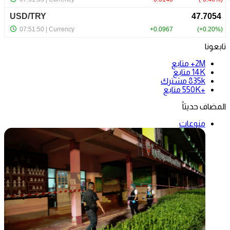
تابعونا
2M+
متابع
14K
متابع
835k
مشترك
+550K
متابع
المضاف حديثاً
منوعات