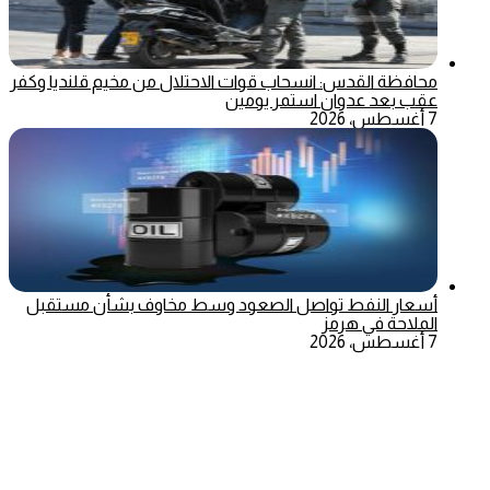
محافظة القدس: انسحاب قوات الاحتلال من مخيم قلنديا وكفر
عقب بعد عدوان استمر يومين
7 أغسطس، 2026
أسعار النفط تواصل الصعود وسط مخاوف بشأن مستقبل
الملاحة في هرمز
7 أغسطس، 2026
‫X
تيلقرام
ماسنجر
ماسنجر
واتساب
فيسبوك