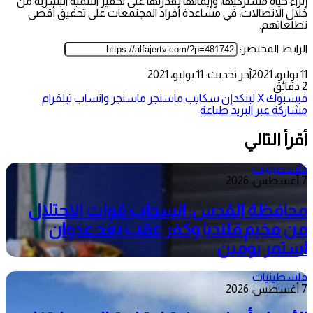
إثراء حياة مشتركيها، وإيمانها بقدرتها على تحفيز التنمية البشرية من
خلال الاتصالات، في مساعدة أفراد المجتمعات على تحقيق أقصى
تطلعاتهم.
الرابط المختصر:
11 يوليو، 2021
آخر تحديث: 11 يوليو، 2021
2 دقائق
فيسبوك
‫X
لينكدإن
سكايب
ماسنجر
ماسنجر
واتساب
تيلقرام
مشاركة عبر البريد
طباعة
أقرأ التالي
فلسطينيات
7 أغسطس، 2026
محافظة القدس: انسحاب قوات الاحتلال
من مخيم قلنديا وكفر عقب بعد عدوان
استمر يومين
فلسطينيات
7 أغسطس، 2026