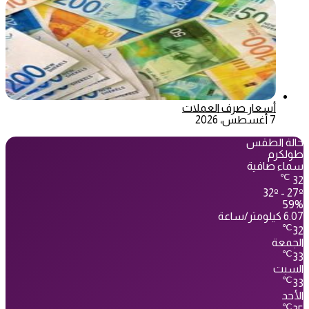
أسعار صرف العملات
7 أغسطس، 2026
حالة الطقس
طولكرم
سماء صافية
℃
32
32º - 27º
59%
6.07 كيلومتر/ساعة
℃
32
الجمعة
℃
33
السبت
℃
33
الأحد
℃