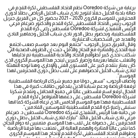
برعاية من شركة Ooredoo نظم الاتحاد الفلسطيني لكرة القدم في
صالة بلدية الخليل حفلاً لتتويج نادي شباب الخليل الرياضي بطلاً لدوري
المحترفين للموسم الكروي 2020 – 2021 بحضور كل من الفريق جبريل
الرجوب رئيس الاتحاد الفلسطيني لكرة القدم والدكتور ضرغام مرعي
الرئيس التنفيذي لشركة Ooredoo فلسطين راعي كرة القدم
الفلسطينية، وبحضور بطل الدور نادي شباب الخليل وجماهير النادي
والعديد من الشخصيات الاعتبارية.
وقال الفريق جبريل الرجوب: “نجتمع اليوم بعد موسم صعب اجتمع
فيه التحدي والمثابرة مع النجاح والأمل، حيث إن الظروف الصحية التي
شكلت تحدي كبير لطواقم الاتحاد والأندية الفلسطينية تم تذليلها
والتغلب عليها بعزيمة وإصرار كبيرين لينجح هذا الموسم الكروي الذي
كان يمتاز بتقدم كبير على المستوى الفني والإداري، وهنا نوجه التهنئة
لنادي شباب الخليل لحصولهم على لقب بطل دوري المحترفين لهذا
الموسم”.
وأضاف الرجوب: “نسعى دومًا مع جميع شركاء الرياضة الفلسطينية
لرفعة الرياضة ودعم شبابنا الذين يقدمون طاقات كبيرة في هذا
المجال لرفع اسم فلسطين عاليًا في جميع المحافل، ونقدم شكرنا
لشركة Ooredoo فلسطين على دعمها المتواصل لكرة القدم
الفلسطينية فهذا هو الموسم الخامس الذي ترعاه الشركة كما انها
ستبقى راعية كرة القدم الفلسطينية للموسمين القادمين”.
من جانبه هنأ الرئيس التنفيذي لشركة Ooredoo فلسطين د. ضرغام
مرعي نادي شباب الخليل قائلاً: “نبارك لنادي شباب الخليل بطل دوري
المحترفين على حصوله على لقب هذا الموسم، متمنيين له دوام النجاح،
كما نثمن عاليًا المثابرة والهمم العالية التي تمتعت بها فرقنا الرياضية
وطواقم الاتحاد الفلسطيني لكرة القدم لإنجاح هذا الموسم الكروي